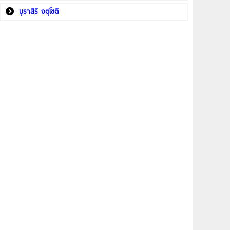
บุราสิริ จตุโชติ