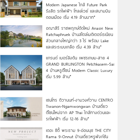
Modern Japanese ใกล้ Future Park
รังสิต รถไฟฟ้า โทลล์เวย์ และสนามบิน
ดอนเมือง เริ่ม 4.19 ล้านบาท*
อณาสิริ ราชพฤกษ์ตัดใหม่ Anasiri New
Ratchaphruek บ้านสไตล์เมดิเตอร์เรเนียน
ส่วนกลางใหญ่กว่า 3 ไร่ พร้อม Lake
และสระระบบเกลือ เริ่ม 4.39 ล้าน*
แกรนด์ เบอร์ลิงตัน เพชรเกษม-สาย 4
GRAND BURLINGTON Petchkasem-Sai
4 บ้านหรูดีไซน์ Modern Classic Luxury
เริ่ม 5.99 ล้าน*
เซนโทร ติวานนท์-งามวงศ์วาน CENTRO
Tiwanon-Ngamwongwan บ้านเดี่ยว
ดีไซน์ใหม่จาก AP Thai ใกล้ทางด่วนและ
รถไฟฟ้า เริ่ม 12-16 ล้าน*
เดอะ ซิตี้ พระราม 9-อ่อนนุช THE CITY
Rama 9-Onnut บ้านเดี่ยวหรูฟังก์ชัน