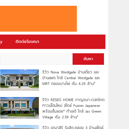
ry
ติดต่อโฆษณา
ค้นหา
รีวิว Nova Westgate บ้านเดี่ยว และ
บ้านแฝด ใกล้ Central Westgate และ
MRT คลองบางไผ่ เริ่ม 4.29 ล้าน*
รีวิว RESEO HOME กาญจนา-เวสต์เกต
ทาวน์โฮมใหม่ สไตล์ Fusion Japanese
พร้อมชั้นลอย* ทำเลดี ใกล้ Jas Green
Village เริ่ม 2.59 ล้าน*
รีวิว อณาสิริ รังสิต-คลอง 3 บ้านสไตล์