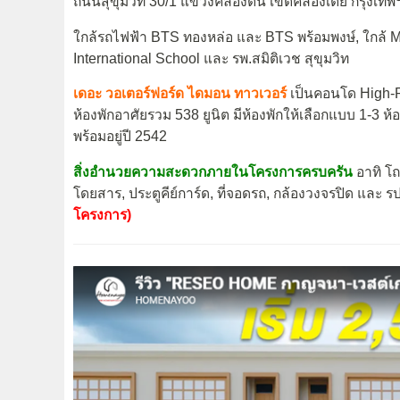
ถนนสุขุมวิท 30/1 แขวงคลองตัน เขตคลองเตย กรุงเทพ
ใกล้รถไฟฟ้า BTS ทองหล่อ และ BTS พร้อมพงษ์, ใกล้
International School และ รพ.สมิติเวช สุขุมวิท
เดอะ วอเตอร์ฟอร์ด ไดมอน ทาวเวอร์
เป็นคอนโด High-Ri
ห้องพักอาศัยรวม 538 ยูนิต มีห้องพักให้เลือกแบบ 1-3 
พร้อมอยู่ปี 2542
สิ่งอำนวยความสะดวกภายในโครงการครบครัน
อาทิ โถ
โดยสาร, ประตูคีย์การ์ด, ที่จอดรถ, กล้องวงจรปิด และ 
โครงการ)