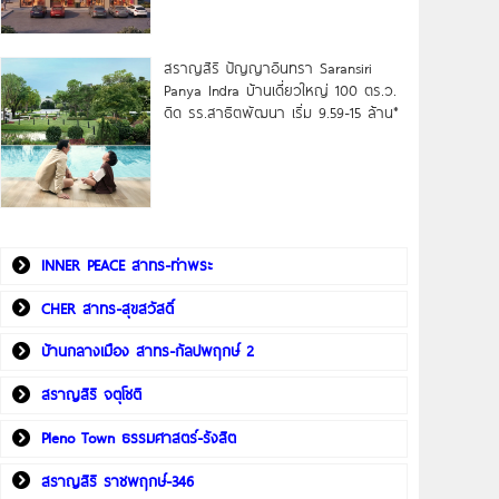
สราญสิริ ปัญญาอินทรา Saransiri
Panya Indra บ้านเดี่ยวใหญ่ 100 ตร.ว.
ดิด รร.สาธิตพัฒนา เริ่ม 9.59-15 ล้าน*
INNER PEACE สาทร-ท่าพระ
CHER สาทร-สุขสวัสดิ์
บ้านกลางเมือง สาทร-กัลปพฤกษ์ 2
สราญสิริ จตุโชติ
Pleno Town ธรรมศาสตร์-รังสิต
สราญสิริ ราชพฤกษ์-346