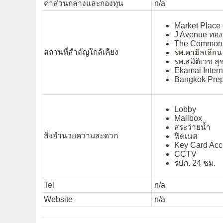
ค่าส่วนกลางและกองทุน
n/a
Market Place
J Avenue ทอง
The Common
สถานที่สำคัญใกล้เคียง
รพ.คามิลเลียน
รพ.สมิติเวช สุ
Ekamai Intern
Bangkok Prep 
Lobby
Mailbox
สระว่ายน้ำ
สิ่งอำนวยความสะดวก
ฟิตเนส
Key Card Acc
CCTV
รปภ. 24 ชม.
Tel
n/a
Website
n/a