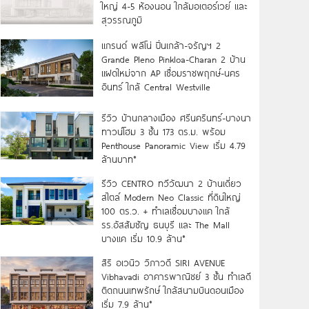
ใหญ่ 4-5 ห้องนอน ใกล้มอเตอร์เวย์ และ
สุวรรณภูมิ
แกรนด์ พลีโน่ ปิ่นเกล้า-จรัญฯ 2
Grande Pleno Pinkloa-Charan 2 บ้าน
แฝดใหม่จาก AP เชื่อมราชพฤกษ์-นคร
อินทร์ ใกล้ Central Westville
รีวิว บ้านกลางเมือง ศรีนครินทร์-บางนา
ทาวน์โฮม 3 ชั้น 173 ตร.ม. พร้อม
Penthouse Panoramic View เริ่ม 4.79
ล้านบาท*
รีวิว CENTRO ทวีวัฒนา 2 บ้านเดี่ยว
สไตล์ Modern Neo Classic ที่ดินใหญ่
100 ตร.ว. + ทำเลเชื่อมบางแค ใกล้
รร.อัสสัมชัญ ธนบุรี และ The Mall
บางแค เริ่ม 10.9 ล้าน*
สิริ อเวนิว วิภาวดี SIRI AVENUE
Vibhavadi อาคารพาณิชย์ 3 ชั้น ทำเลดี
ติดถนนเทพรักษ์ ใกล้สนามบินดอนเมือง
เริ่ม 7.9 ล้าน*