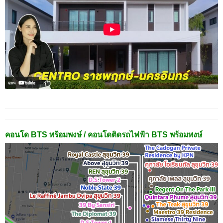
คอนโด BTS พร้อมพงษ์ / คอนโดติดรถไฟฟ้า BTS พร้อมพงษ์