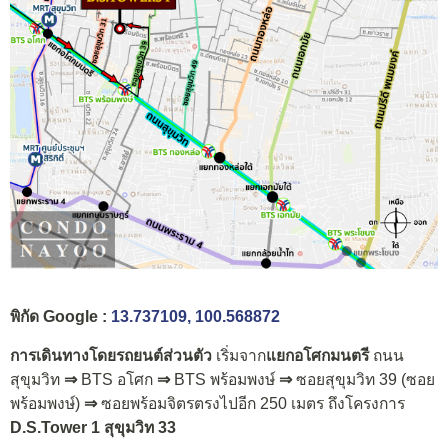
พิกัด Google :
13.737109, 100.568872
การเดินทางโดยรถยนต์ส่วนตัว
เริ่มจาก
แยกอโศกมนตรี
ถนน
สุขุมวิท
⇒
BTS อโศก
⇒
BTS พร้อมพงษ์
⇒
ซอยสุขุมวิท 39 (ซอย
พร้อมพงษ์)
⇒
ซอยพร้อมจิตรตรงไปอีก 250 เมตร ถึงโครงการ
D.S.Tower 1 สุขุมวิท 33