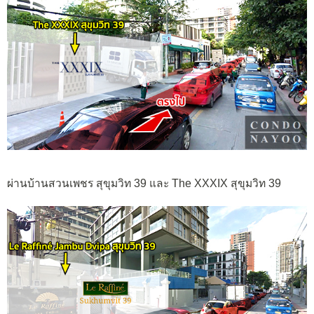
ผ่านบ้านสวนเพชร สุขุมวิท 39 และ The XXXIX สุขุมวิท 39