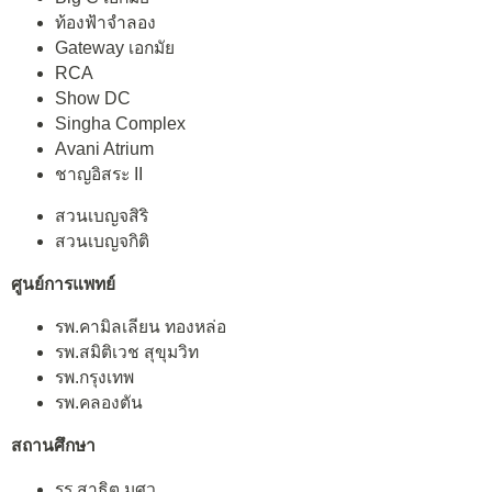
ท้องฟ้าจำลอง
Gateway เอกมัย
RCA
Show DC
Singha Complex
Avani Atrium
ชาญอิสระ II
สวนเบญจสิริ
สวนเบญจกิติ
ศูนย์การแพทย์
รพ.คามิลเลียน ทองหล่อ
รพ.สมิติเวช สุขุมวิท
รพ.กรุงเทพ
รพ.คลองตัน
สถานศึกษา
รร.สาธิต มศว.