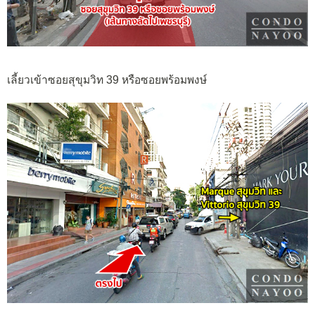
เลี้ยวเข้าซอยสุขุมวิท 39 หรือซอยพร้อมพงษ์