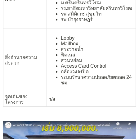
ม.ศรีนครินทรวิโรฒ
รร.สาธิตมหาวิทยาลัยครินทรวิโรฒ
รพ.สมิติเวช สุขุมวิท
รพ.บำรุงราษฎร์
Lobby
Mailbox
สระว่ายน้ำ
ฟิตเนส
สิ่งอำนวยความ
สวนหย่อม
สะดวก
Access Card Control
กล้องวงจรปิด
ระบบรักษาความปลอดภัยตลอด 24
ชม.
จุดเด่นของ
n/a
โครงการ