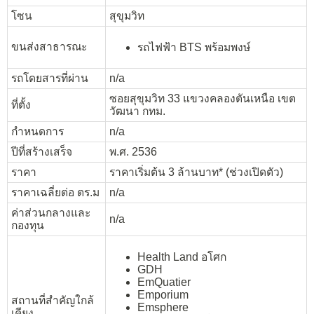
โซน
สุขุมวิท
ขนส่งสาธารณะ
รถไฟฟ้า BTS พร้อมพงษ์
รถโดยสารที่ผ่าน
n/a
ซอยสุขุมวิท 33 แขวงคลองตันเหนือ เขต
ที่ตั้ง
วัฒนา กทม.
กำหนดการ
n/a
ปีที่สร้างเสร็จ
พ.ศ. 2536
ราคา
ราคาเริ่มต้น 3 ล้านบาท* (ช่วงเปิดตัว)
ราคาเฉลี่ยต่อ ตร.ม
n/a
ค่าส่วนกลางและ
n/a
กองทุน
Health Land อโศก
GDH
EmQuatier
Emporium
สถานที่สำคัญใกล้
Emsphere
เคียง