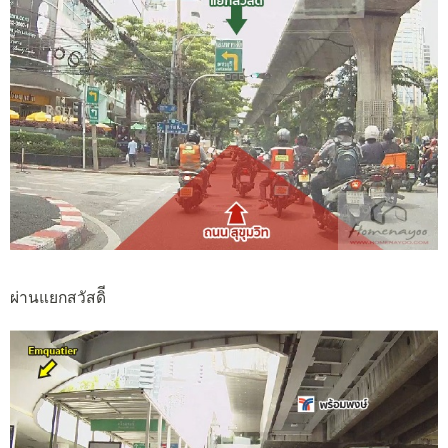
ผ่านแยกสวัสดิี