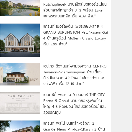
Ratchaphruek บ้านสไตล์เมดิเตอร์เรเนียน
ส่วนกลางใหญ่กว่า 3 ไร่ พร้อม Lake
และสระระบบเกลือ เริ่ม 4.39 ล้าน*
แกรนด์ เบอร์ลิงตัน เพชรเกษม-สาย 4
GRAND BURLINGTON Petchkasem-Sai
4 บ้านหรูดีไซน์ Modern Classic Luxury
เริ่ม 5.99 ล้าน*
เซนโทร ติวานนท์-งามวงศ์วาน CENTRO
Tiwanon-Ngamwongwan บ้านเดี่ยว
ดีไซน์ใหม่จาก AP Thai ใกล้ทางด่วนและ
รถไฟฟ้า เริ่ม 12-16 ล้าน*
เดอะ ซิตี้ พระราม 9-อ่อนนุช THE CITY
Rama 9-Onnut บ้านเดี่ยวหรูฟังก์ชัน
ใหญ่ 4-5 ห้องนอน ใกล้มอเตอร์เวย์ และ
สุวรรณภูมิ
แกรนด์ พลีโน่ ปิ่นเกล้า-จรัญฯ 2
Grande Pleno Pinkloa-Charan 2 บ้าน