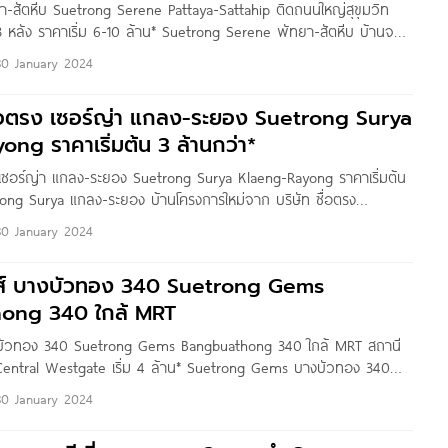
ยา-สัตหีบ Suetrong Serene Pattaya-Sattahip ติดถนนใหญ่สุขุมวิท
3 หลัง ราคาเริ่ม 6-10 ล้าน* Suetrong Serene พัทยา-สัตหีบ บ้านจาก
ป จำกัด โครงการตั้งอยู่ติด ถ.สุขุมวิท ต.บางเสร่ อ.สัตหีบ จ.ชลบุรี บน
30 January 2024
นสุขุมวิท เดินทางสะดวก ใกล้ชายหาดหลายแห่ง หรือจะเดินทางเข้าไป
ซื่อตรง เซอร์ญ่า แกลง-ระยอง Suetrong Surya
ng ราคาเริ่มต้น 3 ล้านกว่า*
รง เซอร์ญ่า แกลง-ระยอง Suetrong Surya Klaeng-Rayong ราคาเริ่มต้น
rong Surya แกลง-ระยอง บ้านโครงการใหม่จาก บริษัท ซื่อตรง
ารตั้งอยู่ ซ.เทศบาลทุ่งควายกิน 4 ถ.สุขุมวิท ต.ทุ่งควายกิน อ.แกลง
30 January 2024
้าสำนักงานที่ดินแกลง ใกล้แยกสามย่าน และห่างจากถนนสุขุมวิท
อตรง เซอร์ญ่า
็มส์ บางบัวทอง 340 Suetrong Gems
ong 340 ใกล้ MRT
บางบัวทอง 340 Suetrong Gems Bangbuathong 340 ใกล้ MRT สถานี
Central Westgate เริ่ม 4 ล้าน* Suetrong Gems บางบัวทอง 340
ก บริษัท ซื่อตรง พร็อพเพอร์ตี้ จำกัด โครงการตั้งอยู่ ต.ละหาร
30 January 2024
ทบุรี