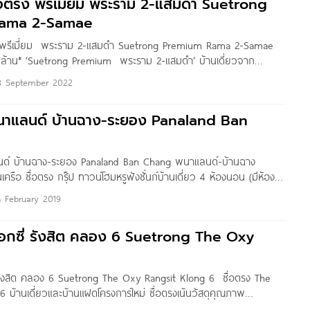
ซื่อตรง พรีเมี่ยม พระราม 2-แสมดำ Suetrong
emium Rama 2-Samae
ตรง พรีเมี่ยม พระราม 2-แสมดำ Suetrong Premium Rama 2-Samae
9 ล้าน* ‘Suetrong Premium พระราม 2-แสมดำ’ บ้านเดี่ยวจาก
ุ๊ป จำกัด โครงการตั้งอยู่ซอยแสมดำ แขวงแสมดำ เขตบางขุนเทียน กทม.
8 September 2022
ย อยู่ใกล้ทางด่วน รายล้อมด้วยแหล่ง Shopping สถานศึกษา และ
นาแลนด์ บ้านฉาง-ระยอง Panaland Ban
ด์ บ้านฉาง-ระยอง Panaland Ban Chang พนาแลนด์-บ้านฉาง
รือ ซื่อตรง กรุ๊ป ทาวน์โฮมหรูฟังชั่นก์บ้านเดี่ยว 4 ห้องนอน (มีห้อง
ุชั้นล่าง) 3 ห้องน้ำ 2 ที่จอดรถ พร้อมทั้งใส่ใจรายละเอียด คัดสรรวัสดุ
5 February 2019
่คุณสัมผัสได้ ครบครันทุกความต้องการ บนทำเลศักยภาพจังหวังระยอง
บินอู่ตะเภา ใกล้นิคมมาบตาพุด ราคาเริ่ม 2.29 ล้านบาท*
 ออกซี่ รังสิต คลอง 6 Suetrong The Oxy
่ รังสิต คลอง 6 Suetrong The Oxy Rangsit Klong 6 ซื่อตรง The
6 บ้านเดี่ยวและบ้านแฝดโครงการใหม่ ซื่อตรงเน้นวัสดุคุณภาพ
ข็งแรง และออกแบบให้มีพื้นที่ใช้สอยกว้าง อากาศถ่ายเทได้สะดวก ประหยัด