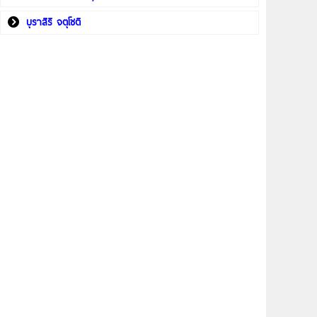
บุราสิริ จตุโชติ