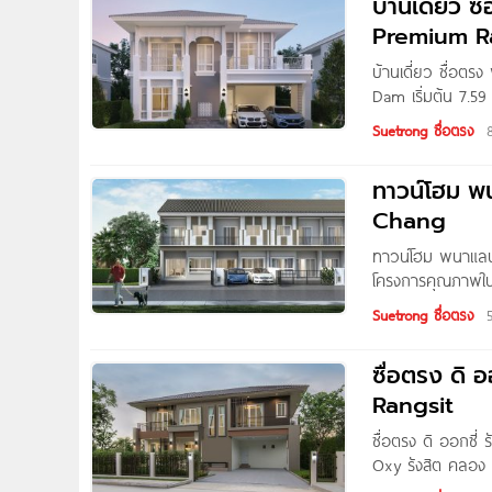
บ้านเดี่ยว 
Pr
บ้านเดี่ยว ซื่อ
Dam เริ่มต้น 7.5
บริษัท ซื่อตรงกร
Suetrong ซื่อตรง
เดินทางสะดวกสบา
สถานพยาบาล
ทาวน์โฮม พ
Chang
ทาวน์โฮม พนาแลน
โครงการคุณภาพในเค
นอนสำหรับผู้สูงอาย
Suetrong ซื่อตรง
คุณภาพ ในราคาที
เขต EEC ใกล้สนาม
ซื่อตรง ดิ
Rangsit
ซื่อตรง ดิ ออกซี
Oxy รังสิต คลอง 
โครงสร้างบ้านที่แ