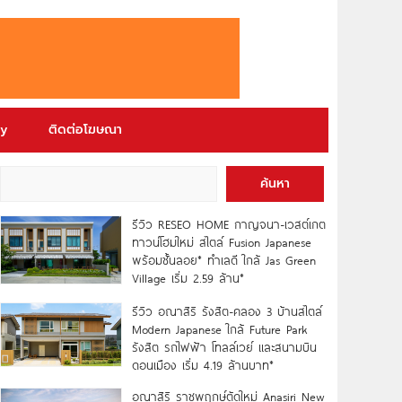
ry
ติดต่อโฆษณา
ค้นหา
รีวิว RESEO HOME กาญจนา-เวสต์เกต
ทาวน์โฮมใหม่ สไตล์ Fusion Japanese
พร้อมชั้นลอย* ทำเลดี ใกล้ Jas Green
Village เริ่ม 2.59 ล้าน*
รีวิว อณาสิริ รังสิต-คลอง 3 บ้านสไตล์
Modern Japanese ใกล้ Future Park
รังสิต รถไฟฟ้า โทลล์เวย์ และสนามบิน
ดอนเมือง เริ่ม 4.19 ล้านบาท*
อณาสิริ ราชพฤกษ์ตัดใหม่ Anasiri New