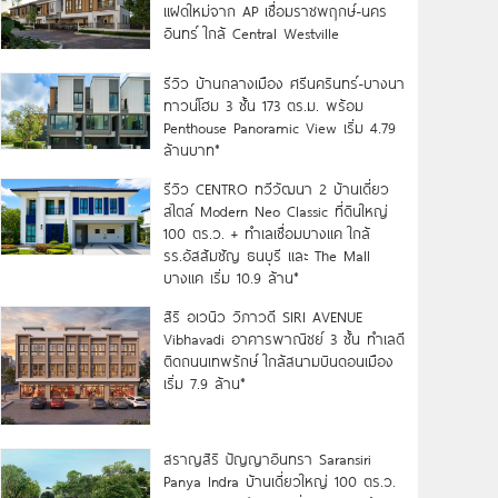
แฝดใหม่จาก AP เชื่อมราชพฤกษ์-นคร
อินทร์ ใกล้ Central Westville
รีวิว บ้านกลางเมือง ศรีนครินทร์-บางนา
ทาวน์โฮม 3 ชั้น 173 ตร.ม. พร้อม
Penthouse Panoramic View เริ่ม 4.79
ล้านบาท*
รีวิว CENTRO ทวีวัฒนา 2 บ้านเดี่ยว
สไตล์ Modern Neo Classic ที่ดินใหญ่
100 ตร.ว. + ทำเลเชื่อมบางแค ใกล้
รร.อัสสัมชัญ ธนบุรี และ The Mall
บางแค เริ่ม 10.9 ล้าน*
สิริ อเวนิว วิภาวดี SIRI AVENUE
Vibhavadi อาคารพาณิชย์ 3 ชั้น ทำเลดี
ติดถนนเทพรักษ์ ใกล้สนามบินดอนเมือง
เริ่ม 7.9 ล้าน*
สราญสิริ ปัญญาอินทรา Saransiri
Panya Indra บ้านเดี่ยวใหญ่ 100 ตร.ว.