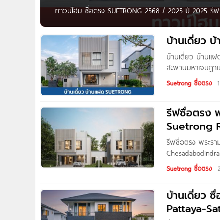
ทาวน์โฮม ซื่อตรง SUETRONG 2568 / 2025 ปี 2025 รี
Rama 5-Maha Chesadabodindranusorn Bridge เริ่ม 5-
บ้านเดี่ยว
บ้านเดี่ยว บ้านแ
สะพานมหาเจษฎาบด
Bridge เริ่ม 5-8
Suetrong ซื่อตรง
Pattaya-Sattahip
รีฟซื่อตรง
Suetrong 
Bridge เริ่ม
รีฟซื่อตรง พระร
Chesadabodindra
มหาเจษฎาบดินทร์ฯ 
Suetrong ซื่อตรง
ศักยภาพ ติดถนนบา
ถ.บางกรวย-ไทรน้
บ้านเดี่ยว 
Pattaya-Sat