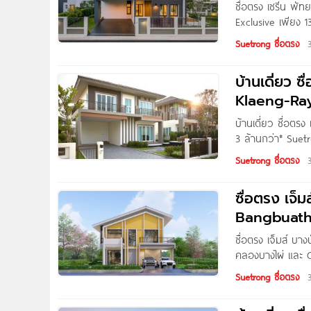
ซื่อตรง เซรีน พัท
Exclusive เพียง 1
บริษัท ซื่อตรงกรุ๊
Suetrong ซื่อตรง
ทำเลศักยภาพติดถน
ยังตัวเมืองพัทยา
บ้านเดี่ยว 
Klaeng-Rayo
บ้านเดี่ยว ซื่อต
3 ล้านกว่า* Suet
กรุ๊ป จำกัด โครงก
Suetrong ซื่อตรง
จ.ระยอง บนทำเลหน
เพียง 200 ม.* ซื่
ซื่อตรง เจ
Bangbuath
ซื่อตรง เจ็มส์ 
คลองบางไผ่ และ 
บ้านโครงการใหม่จา
Suetrong ซื่อตรง
อ.บางบัวทอง จ.นน