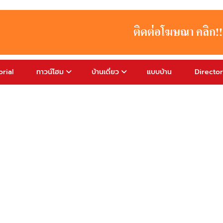
rial
ทาวน์โฮม
บ้านเดี่ยว
แบบบ้าน
Directo