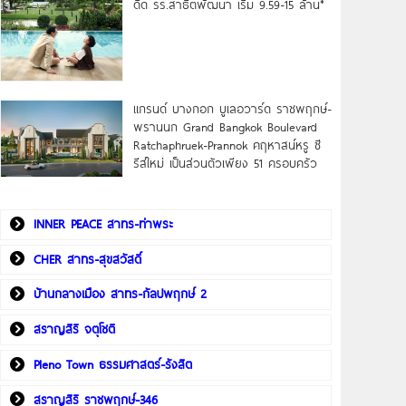
ดิด รร.สาธิตพัฒนา เริ่ม 9.59-15 ล้าน*
แกรนด์ บางกอก บูเลอวาร์ด ราชพฤกษ์-
พรานนก Grand Bangkok Boulevard
Ratchaphruek-Prannok คฤหาสน์หรู ซี
รีส์ใหม่ เป็นส่วนตัวเพียง 51 ครอบครัว
INNER PEACE สาทร-ท่าพระ
CHER สาทร-สุขสวัสดิ์
บ้านกลางเมือง สาทร-กัลปพฤกษ์ 2
สราญสิริ จตุโชติ
Pleno Town ธรรมศาสตร์-รังสิต
สราญสิริ ราชพฤกษ์-346