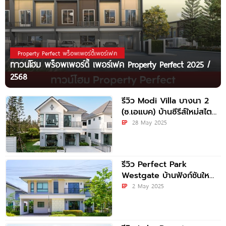
Property Perfect พร็อพเพอร์ตี้เพอร์เฟค
ทาวน์โฮม พร็อพเพอร์ตี้ เพอร์เฟค Property Perfect 2025 /
2568
รีวิว Modi Villa บางนา 2
(ซ.เอแบค) บ้านซีรีส์ใหม่สไตล์
English Cottage พร้อม
EP
28 May 2025
รีวิว Perfect Park
Westgate บ้านฟังก์ชันใหญ่
4 ห้องนอน บรรยากาศ
EP
2 May 2025
ทะเลสาบ ใกล้ MRT