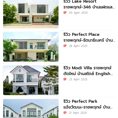
รีวิว Lake Resort
ราชพฤกษ์-346 บ้านแฝดและ
บ้านเดี่ยวในบรรยากาศ
EP
30 April 2025
ทะเลสาบ 55 ไร่ ในบรรยากาศ
ทะเลสาบธรรมชาติ 55 ไร่
รีวิว Perfect Place
ราชพฤกษ์-รัตนาธิเบศร์ บ้าน
เดี่ยวหน้ากว้าง Modern
EP
28 April 2025
Luxury ในสังคมส่วนตัว
เพียง 163 ครอบครัว
รีวิว Modi Villa ราชพฤกษ์
ตัดใหม่ บ้านสไตล์ English
Cottage พร้อมระบบ
EP
23 April 2025
Perfect Smart
รีวิว Perfect Park
แจ้งวัฒนะ-ราชพฤกษ์ บ้าน
ฟังก์ชันใหญ่สไตล์ Modern
EP
21 April 2025