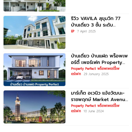
Classic ทำเลธุรกิจแห่งใหม่
ใกล้ทางด่วน และรถไฟฟ้าสาย
สีชมพู
รีวิว VAVILA สุขุมวิท 77
บ้านเดี่ยว 3 ชั้น ระดับ
Luxury พร้อมลิฟต์ส่วนตัว
EP
7 April 2025
ทุกหลัง
บ้านเดี่ยว บ้านแฝด พร็อพเพ
อร์ตี้ เพอร์เฟค Property
Perfect 2025 / 2568
Property Perfect พร็อพเพอร์ตี้เพ
อร์เฟค
29 January 2025
มาร์เก็ต อเวนิว แจ้งวัฒนะ-
ราชพฤกษ์ Market Avenue
Chaengwatthana-
Property Perfect พร็อพเพอร์ตี้เพ
อร์เฟค
10 June 2024
Ratchapruek อาคาร
พาณิชย์ 3.5 ชั้น บนถนน
หอการค้าไทย