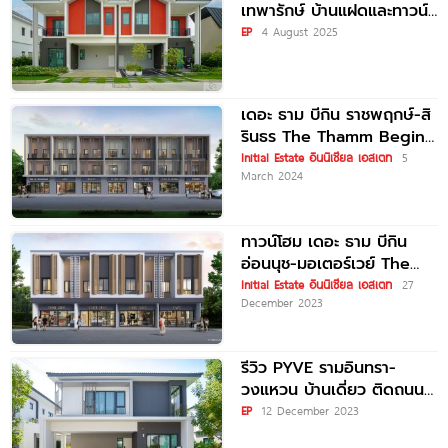
เทพารักษ์ บ้านแฝดและทาวน์
โฮมสไตล์ Shoreditch บน
EP
4 August 2025
ถนนตำหรุ-บางพลี เชื่อมต่อ
ได้หลายเส้นทาง ใกล้
ทางด่วน, รถไฟฟ้า
เดอะ​ ธาม​ บีกิน​ ราชพฤกษ์​-สิ
รินธร The Thamm Begin
Ratchaphruek-
Initial Estate อินนิเชียล เอสเตท
5
March 2024
Sirindhorn ราคาเริ่ม 6-9
ทาวน์โฮม เดอะ​ ธาม​ บีกิน​
อ่อนนุช-มอเตอร์เวย์ The
Thamm Begin Onnut-
Initial Estate อินนิเชียล เอสเตท
27
December 2023
Motorway ใกล้
รีวิว PYVE รามอินทรา-
วงแหวน บ้านเดี่ยว ติดถนน
ใหญ่ ใกล้เลียบด่วน
EP
12 December 2023
รามอินทรา เพียง 10 นาที*