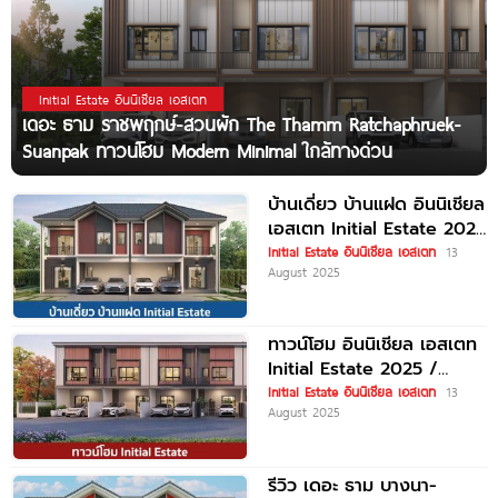
Initial Estate อินนิเชียล เอสเตท
เดอะ ธาม ราชพฤกษ์-สวนผัก The Thamm Ratchaphruek-
Suanpak ทาวน์โฮม Modern Minimal ใกล้ทางด่วน
บ้านเดี่ยว บ้านแฝด อินนิเชียล
เอสเตท Initial Estate 2025
/ 2568
Initial Estate อินนิเชียล เอสเตท
13
August 2025
ทาวน์โฮม อินนิเชียล เอสเตท
Initial Estate 2025 /
2568
Initial Estate อินนิเชียล เอสเตท
13
August 2025
รีวิว เดอะ ธาม บางนา-