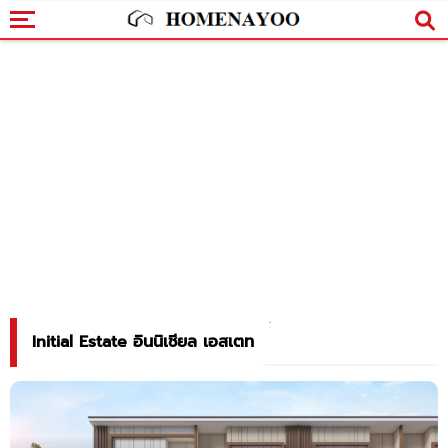
Initial Estate อินนิเชียล เอสเตท