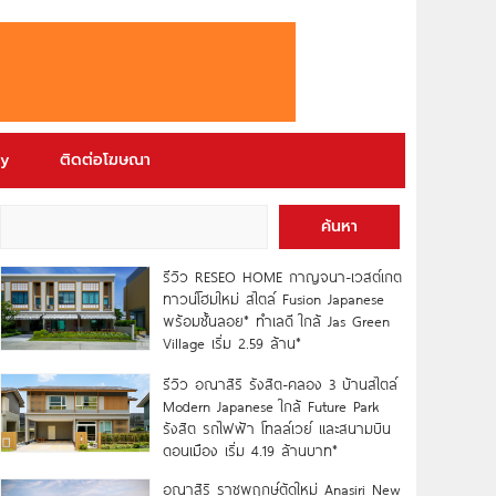
ry
ติดต่อโฆษณา
ค้นหา
รีวิว RESEO HOME กาญจนา-เวสต์เกต
ทาวน์โฮมใหม่ สไตล์ Fusion Japanese
พร้อมชั้นลอย* ทำเลดี ใกล้ Jas Green
Village เริ่ม 2.59 ล้าน*
รีวิว อณาสิริ รังสิต-คลอง 3 บ้านสไตล์
Modern Japanese ใกล้ Future Park
รังสิต รถไฟฟ้า โทลล์เวย์ และสนามบิน
ดอนเมือง เริ่ม 4.19 ล้านบาท*
อณาสิริ ราชพฤกษ์ตัดใหม่ Anasiri New