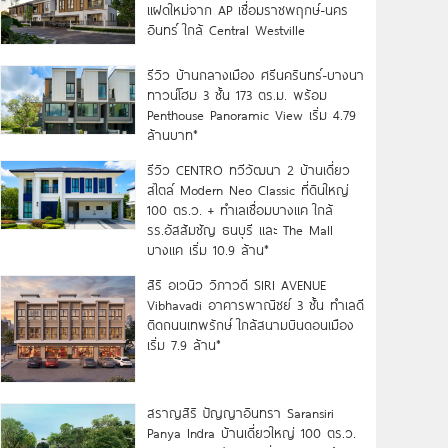
แฝดใหม่จาก AP เชื่อมราชพฤกษ์-นคร
อินทร์ ใกล้ Central Westville
รีวิว บ้านกลางเมือง ศรีนครินทร์-บางนา
ทาวน์โฮม 3 ชั้น 173 ตร.ม. พร้อม
Penthouse Panoramic View เริ่ม 4.79
ล้านบาท*
รีวิว CENTRO ทวีวัฒนา 2 บ้านเดี่ยว
สไตล์ Modern Neo Classic ที่ดินใหญ่
100 ตร.ว. + ทำเลเชื่อมบางแค ใกล้
รร.อัสสัมชัญ ธนบุรี และ The Mall
บางแค เริ่ม 10.9 ล้าน*
สิริ อเวนิว วิภาวดี SIRI AVENUE
Vibhavadi อาคารพาณิชย์ 3 ชั้น ทำเลดี
ติดถนนเทพรักษ์ ใกล้สนามบินดอนเมือง
เริ่ม 7.9 ล้าน*
สราญสิริ ปัญญาอินทรา Saransiri
Panya Indra บ้านเดี่ยวใหญ่ 100 ตร.ว.