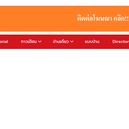
rial
ทาวน์โฮม
บ้านเดี่ยว
แบบบ้าน
Directo