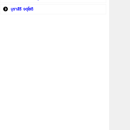
บุราสิริ จตุโชติ