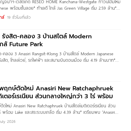
ม กาญจนาฯ-เวสต์เกต RESEO HOME Kanchana-Westgate ทาวน์โฮมใหม่
nese พร้อมชั้นลอย* ทำเลดี ใกล้ Jas Green Village เริ่ม 2.59 ล้าน*
e Thitapa สวัสดีค่ะ เพื่อน ๆ Homenayoo ทุกคน
าส์
19 ชั่วโมงที่แล้ว
ริ รังสิต-คลอง 3 บ้านสไตล์ Modern
กล้ Future Park
งสิต-คลอง 3 Anasiri Rangsit-Klong 3 บ้านสไตล์ Modern Japanese
รังสิต, โทลล์เวย์, รถไฟฟ้า และสนามบินดอนเมือง เริ่ม 4.19 ล้านบาท*
 Kanyaratthp สวัสดีเพื่อน ๆ Homenayoo ทุกคนค่ะ วันนี้เราจะพาไป
ชพฤกษ์ตัดใหม่ Anasiri New Ratchaphruek
ดิเตอร์เรเนียน ส่วนกลางใหญ่กว่า 3 ไร่ พร้อม
ัดใหม่ Anasiri New Ratchaphruek บ้านสไตล์เมดิเตอร์เรเนียน ส่วน
่ พร้อม Lake และสระระบบเกลือ เริ่ม 4.39 ล้าน* เตรียมพบ ‘Anasiri
้านแฝดและบ้านเดี่ยว ดีไซน์เมดิเตอร์เรเนียนฟังก์ชันใหม่ให้ความเป็นส่วน
July 2026
ี่ตั้งโครงการอยู่บน ถ.ราชพฤกษ์-ปทุม ต.บางเดื่อ อ.เมืองปทุมธานี