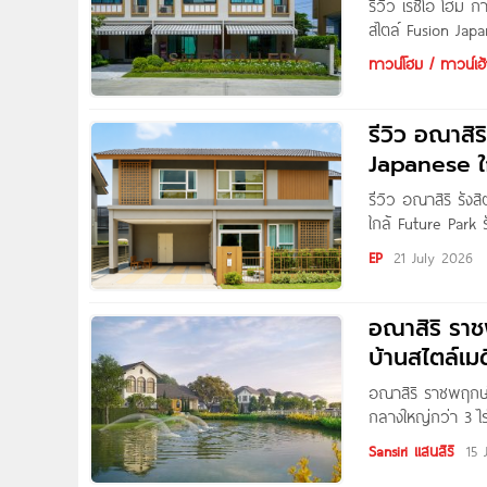
รีวิว เรซิโอ โฮ
สไตล์ Fusion Japa
Written by : Pur
ทาวน์โฮม / ทาวน์เฮ้
รีวิว อณาสิ
Japanese ใ
รีวิว อณาสิริ รั
ใกล้ Future Park 
Written by : Nan
EP
21 July 2026
ชมโครงการ
อณาสิริ รา
บ้านสไตล์เม
อณาสิริ ราชพฤกษ์ต
กลางใหญ่กว่า 3 ไร
ราชพฤกษ์ตัดใหม่’ บ
Sansiri แสนสิริ
15 
ตัว จาก Sansiri ท