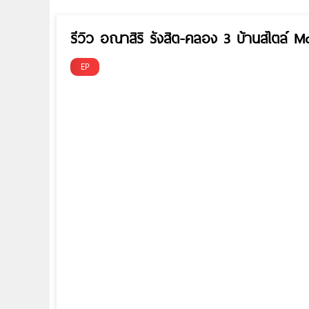
รีวิว อณาสิริ รังสิต-คลอง 3 บ้านสไตล์ M
EP
ั้น