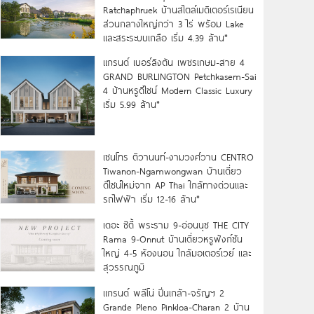
Ratchaphruek บ้านสไตล์เมดิเตอร์เรเนียน
ส่วนกลางใหญ่กว่า 3 ไร่ พร้อม Lake
รีวิว บ้านกลางเมือง ศรีนครินทร์-บางนา ทาวน์โฮม 3 ชั
และสระระบบเกลือ เริ่ม 4.39 ล้าน*
แกรนด์ เบอร์ลิงตัน เพชรเกษม-สาย 4
AP เอพี
GRAND BURLINGTON Petchkasem-Sai
4 บ้านหรูดีไซน์ Modern Classic Luxury
เริ่ม 5.99 ล้าน*
เซนโทร ติวานนท์-งามวงศ์วาน CENTRO
Tiwanon-Ngamwongwan บ้านเดี่ยว
ดีไซน์ใหม่จาก AP Thai ใกล้ทางด่วนและ
รถไฟฟ้า เริ่ม 12-16 ล้าน*
เดอะ ซิตี้ พระราม 9-อ่อนนุช THE CITY
Rama 9-Onnut บ้านเดี่ยวหรูฟังก์ชัน
ใหญ่ 4-5 ห้องนอน ใกล้มอเตอร์เวย์ และ
สุวรรณภูมิ
แกรนด์ พลีโน่ ปิ่นเกล้า-จรัญฯ 2
Grande Pleno Pinkloa-Charan 2 บ้าน