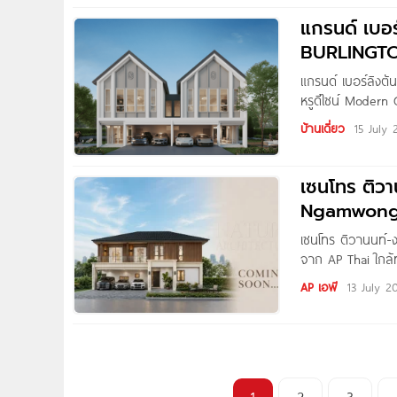
จ.ปทุมธานี เชื่อ
แกรนด์ เบอ
BURLINGTON
แกรนด์ เบอร์ลิง
หรูดีไซน์ Modern
สาย 4 บ้านหรูดีไ
บ้านเดี่ยว
15 July
Asset ที่ตั้งโคร
เซนโทร ติว
Ngamwongwa
ทางด่วนและร
เซนโทร ติวานนท์
จาก AP Thai ใกล้
ติวานนท์-งามวงศ์
AP เอพี
13 July 2
ทำเลศักยภาพ ใกล้
ชื่อโครงการ เซนโ
1
2
3