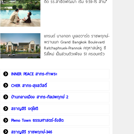
ดิด รร.สาธิตพัฒนา เริ่ม 9.59-15 ล้าน*
แกรนด์ บางกอก บูเลอวาร์ด ราชพฤกษ์-
พรานนก Grand Bangkok Boulevard
Ratchaphruek-Prannok คฤหาสน์หรู ซี
รีส์ใหม่ เป็นส่วนตัวเพียง 51 ครอบครัว
INNER PEACE สาทร-ท่าพระ
CHER สาทร-สุขสวัสดิ์
บ้านกลางเมือง สาทร-กัลปพฤกษ์ 2
สราญสิริ จตุโชติ
Pleno Town ธรรมศาสตร์-รังสิต
สราญสิริ ราชพฤกษ์-346