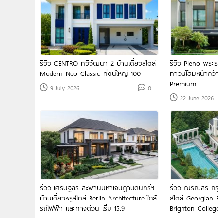
รีวิว CENTRO ทวีวัฒนา 2 บ้านเดี่ยวสไตล์
รีวิว Pleno พระ
Modern Neo Classic ที่ดินใหญ่ 100
ทาวน์โฮมหน้ากว้
Premium
9 July 2026
0
22 June 2026
รีวิว เศรษฐสิริ สะพานมหาเจษฎาบดินทร์ฯ
รีวิว ณริณสิริ กร
บ้านเดี่ยวหรูสไตล์ Berlin Architecture​ ใกล้
สไตล์ Georgian 
รถไฟฟ้า และทางด่วน เริ่ม 15.9
Brighton Colleg