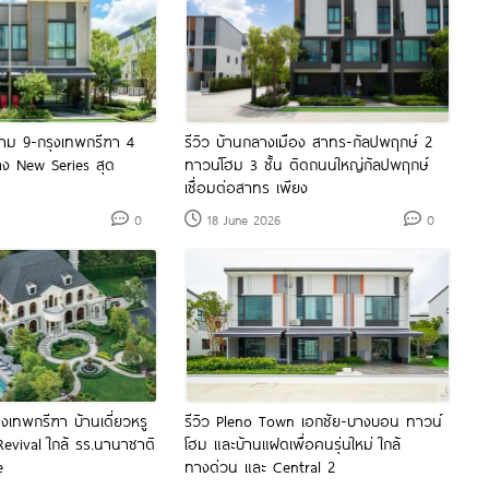
ราม 9-กรุงเทพกรีฑา 4
รีวิว บ้านกลางเมือง สาทร-กัลปพฤกษ์ 2
าง New Series สุด
ทาวน์โฮม 3 ชั้น ติดถนนใหญ่กัลปพฤกษ์
เชื่อมต่อสาทร เพียง
0
18 June 2026
0
ุงเทพกรีฑา บ้านเดี่ยวหรู
รีวิว Pleno Town เอกชัย-บางบอน ทาวน์
Revival ใกล้ รร.นานาชาติ
โฮม และบ้านแฝดเพื่อคนรุ่นใหม่ ใกล้
e
ทางด่วน และ Central 2