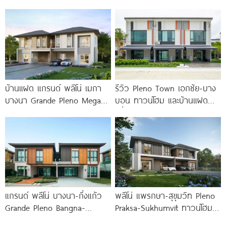
In โครงการใหม่ใจกลาง
ARCHITECT DESIGN SERIES
เมืองนนทบุรี
บ้านแฝด แกรนด์ พลีโน่ เมกา
รีวิว Pleno Town เอกชัย-บาง
บางนา Grande Pleno Mega
บอน ทาวน์โฮม และบ้านแฝด
Bangna ติด
เพื่อคนรุ่นใหม่ ใกล้ทางด่วน และ
Central 2
แกรนด์ พลีโน่ บางนา-กิ่งแก้ว
พลีโน่ แพรกษา-สุขุมวิท Pleno
Grande Pleno Bangna-
Praksa-Sukhumvit ทาวน์โฮม
Kingkaew บ้านไซซ์ใหญ่ ติดถนน
และบ้านแฝดใหม่ ติดถนนสุขุมวิท