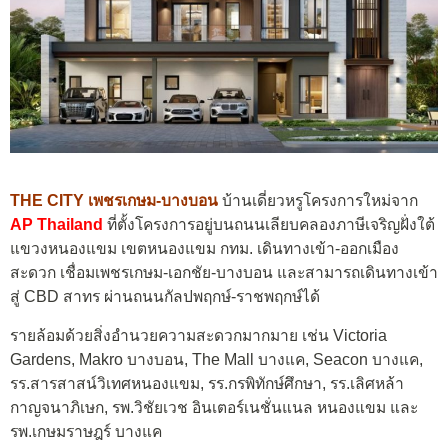
THE CITY เพชรเกษม-บางบอน
บ้านเดี่ยวหรูโครงการใหม่จาก
AP Thailand
ที่ตั้งโครงการอยู่บนถนนเลียบคลองภาษีเจริญฝั่งใต้
แขวงหนองแขม เขตหนองแขม กทม. เดินทางเข้า-ออกเมือง
สะดวก เชื่อมเพชรเกษม-เอกชัย-บางบอน และสามารถเดินทางเข้า
สู่ CBD สาทร ผ่านถนนกัลปพฤกษ์-ราชพฤกษ์ได้
รายล้อมด้วยสิ่งอำนวยความสะดวกมากมาย เช่น Victoria
Gardens, Makro บางบอน, The Mall บางแค, Seacon บางแค,
รร.สารสาสน์วิเทศหนองแขม, รร.กรพิทักษ์ศึกษา, รร.เลิศหล้า
กาญจนาภิเษก, รพ.วิชัยเวช อินเตอร์เนชั่นแนล หนองแขม และ
รพ.เกษมราษฎร์ บางแค