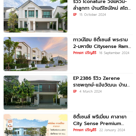
รีวิว Iconature วงแหวน-
ลำลูกกา บ้านดีไซน์ใหม่ สไตล์
Modern English กับ
EP
15 October 2024
ฟังก์ชันบ้านที่เข้าใจชีวิต เชื่อม
ต่อทำเลเมือง ใกล้ทางด่วน
ทาวน์โฮม ซิตี้เซนส์ พระราม
2-มหาชัย Citysense Rama
2-Mahachai ทาวน์โฮม
Prinsiri ปริญสิริ
16 September 2024
บรรยากาศบ้านเดี่ยว อลังการ
ส่วนกลาง วิวทะเลสาบ
EP.2386 รีวิว Zerene
ราชพฤกษ์-แจ้งวัฒนะ บ้าน
เดี่ยว ติดถนนราชพฤกษ์
EP
4 March 2024
เพียง 1 นาที* ถึง
ซิตี้เซนส์ พรีเมี่ยม ศาลายา
City Sense Premium
Salaya ใกล้ Central และ
Prinsiri ปริญสิริ
22 January 2024