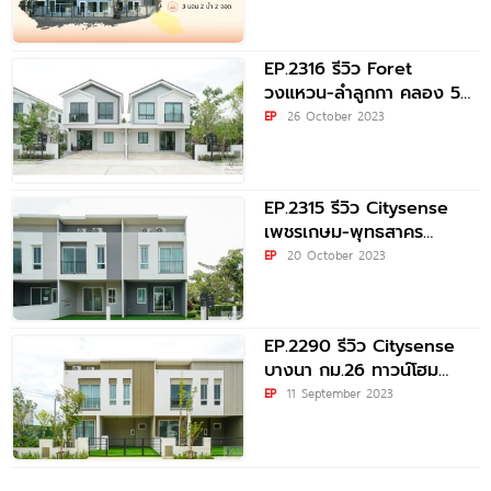
EP.2316 รีวิว Foret
วงแหวน-ลำลูกกา คลอง 5
บ้านแนวคิดใหม่ 4 ห้องนอน
EP
26 October 2023
3
EP.2315 รีวิว Citysense
เพชรเกษม-พุทธสาคร
พรีเมียมทาวน์โฮมคุณภาพ
EP
20 October 2023
ส่วนกลางอลังการ เริ่ม 2.39
ล้าน*
EP.2290 รีวิว Citysense
บางนา กม.26 ทาวน์โฮม
ฟังก์ชันบ้านเดี่ยว รองรับถึง
EP
11 September 2023
4 ห้องนอน* อลังการส่วน
กลาง