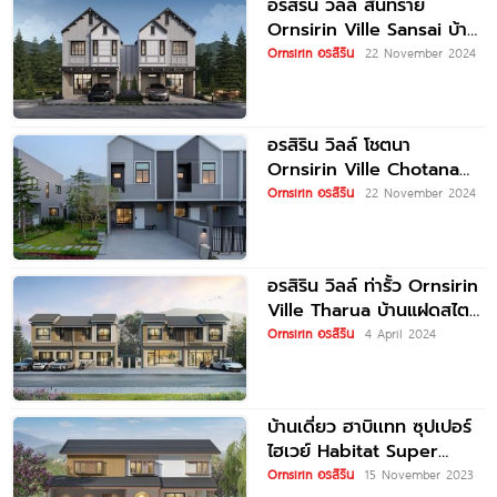
อรสิริน วิลล์ สันทราย
Ornsirin Ville Sansai บ้าน
แฝดและบ้านเดี่ยว ใกล้
Ornsirin อรสิริน
22 November 2024
Ruamchok Mall
อรสิริน วิลล์ โชตนา
Ornsirin Ville Chotana
ทาวน์โฮมสไตล์
Ornsirin อรสิริน
22 November 2024
Scandinavian พร้อมวิว
ดอย ใกล้ศูนย์ราชการ
อรสิริน วิลล์ ท่ารั้ว Ornsirin
Ville Tharua บ้านแฝดสไตล์
Modern Homey ใกล้
Ornsirin อรสิริน
4 April 2024
บ้านเดี่ยว ฮาบิเเทท ซุปเปอร์
ไฮเวย์ Habitat Super
Highway บ้านสไตล์ญี่ปุ่น
Ornsirin อรสิริน
15 November 2023