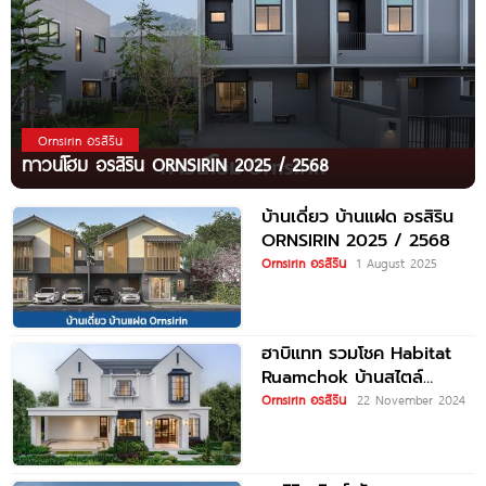
Ornsirin อรสิริน
ทาวน์โฮม อรสิริน ORNSIRIN 2025 / 2568
บ้านเดี่ยว บ้านแฝด อรสิริน
ORNSIRIN 2025 / 2568
Ornsirin อรสิริน
1 August 2025
ฮาบิแทท รวมโชค Habitat
Ruamchok บ้านสไตล์
French Ectectic ท่ามกลาง
Ornsirin อรสิริน
22 November 2024
วิวทิวเขา ใจกลางเมือง
เชียงใหม่ ราคาเริ่ม