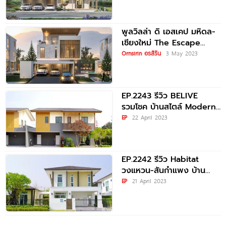
โครงการใหม่ ติดถนนซุปเปอร์
ไฮเวย์ ราคาเริ่ม
ต้น 6.59 ล้าน*
พูลวิลล่า ดิ เอสเคป มหิดล-
เชียงใหม่ The Escape
Mahidol-Chiangmai ราคา
Ornsirin อรสิริน
3 May 2023
เริ่มต้น 20.9 ล้านบาท*
EP.2243 รีวิว BELIVE
รวมโชค บ้านสไตล์ Modern
Japanese โครงการคุณภาพ
EP
22 April 2023
จาก ‘อรสิริน’ ใกล้เมือง
เชียงใหม่
EP.2242 รีวิว Habitat
วงแหวน-สันกำแพง บ้าน
เดี่ยวสไตล์ล้านนาโคโลเนียล
EP
21 April 2023
สังคมคุณภาพ บรรยากาศรี
สอร์ต เริ่ม 5.44 ล้าน*