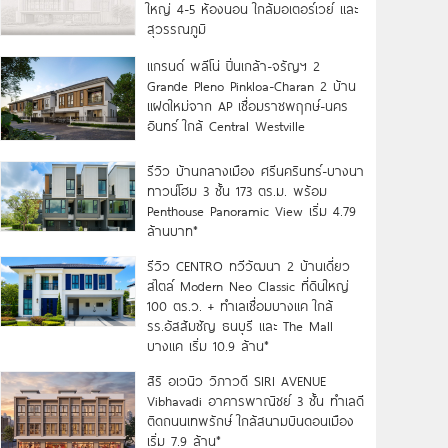
ใหญ่ 4-5 ห้องนอน ใกล้มอเตอร์เวย์ และ
สุวรรณภูมิ
แกรนด์ พลีโน่ ปิ่นเกล้า-จรัญฯ 2
Grande Pleno Pinkloa-Charan 2 บ้าน
แฝดใหม่จาก AP เชื่อมราชพฤกษ์-นคร
อินทร์ ใกล้ Central Westville
รีวิว บ้านกลางเมือง ศรีนครินทร์-บางนา
ทาวน์โฮม 3 ชั้น 173 ตร.ม. พร้อม
Penthouse Panoramic View เริ่ม 4.79
ล้านบาท*
รีวิว CENTRO ทวีวัฒนา 2 บ้านเดี่ยว
สไตล์ Modern Neo Classic ที่ดินใหญ่
100 ตร.ว. + ทำเลเชื่อมบางแค ใกล้
รร.อัสสัมชัญ ธนบุรี และ The Mall
บางแค เริ่ม 10.9 ล้าน*
สิริ อเวนิว วิภาวดี SIRI AVENUE
Vibhavadi อาคารพาณิชย์ 3 ชั้น ทำเลดี
ติดถนนเทพรักษ์ ใกล้สนามบินดอนเมือง
เริ่ม 7.9 ล้าน*