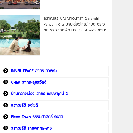
สราญสิริ ปัญญาอินทรา Saransiri
Panya Indra บ้านเดี่ยวใหญ่ 100 ตร.ว.
ดิด รร.สาธิตพัฒนา เริ่ม 9.59-15 ล้าน*
INNER PEACE สาทร-ท่าพระ
CHER สาทร-สุขสวัสดิ์
บ้านกลางเมือง สาทร-กัลปพฤกษ์ 2
สราญสิริ จตุโชติ
Pleno Town ธรรมศาสตร์-รังสิต
สราญสิริ ราชพฤกษ์-346