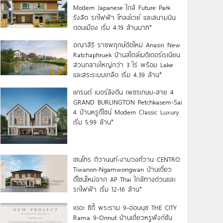
Modern Japanese ใกล้ Future Park
รังสิต รถไฟฟ้า โทลล์เวย์ และสนามบิน
ดอนเมือง เริ่ม 4.19 ล้านบาท*
อณาสิริ ราชพฤกษ์ตัดใหม่ Anasiri New
Ratchaphruek บ้านสไตล์เมดิเตอร์เรเนียน
ส่วนกลางใหญ่กว่า 3 ไร่ พร้อม Lake
และสระระบบเกลือ เริ่ม 4.39 ล้าน*
แกรนด์ เบอร์ลิงตัน เพชรเกษม-สาย 4
GRAND BURLINGTON Petchkasem-Sai
4 บ้านหรูดีไซน์ Modern Classic Luxury
เริ่ม 5.99 ล้าน*
เซนโทร ติวานนท์-งามวงศ์วาน CENTRO
Tiwanon-Ngamwongwan บ้านเดี่ยว
ดีไซน์ใหม่จาก AP Thai ใกล้ทางด่วนและ
รถไฟฟ้า เริ่ม 12-16 ล้าน*
เดอะ ซิตี้ พระราม 9-อ่อนนุช THE CITY
Rama 9-Onnut บ้านเดี่ยวหรูฟังก์ชัน