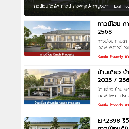
ทาวน์โฮม ไอลีฟ ทาวน์ ราชพฤกษ์-กาญจนาฯ I Leaf Tow
เริ่ม 2.19 ล้านบาท* ไอลีฟ ทาวน์ ราชพฤกษ์-กาญจนาฯ ทา
ต.คลองพระอุดม อ.ลาดหลุมแก้ว จ.ปทุมธานี บนทำเลราช
ทาวน์โฮม ก
2568
ทาวน์โฮม กานดา พ
ไอลีฟ พราวด์ วง
ปี 2023 รีวิว ไอ
Kanda Property กา
บ้านเดี่ยว 
2025 / 25
บ้านเดี่ยว บ้านแ
ไอลีฟ ไพร์ม เศรษ
พระราม 2 กม.14 /
Kanda Property กา
EP.2398 รี
ทาวน์โฮมดีไซ