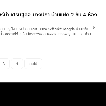
 ทาวน์โฮมสไตล์ English
 พรีม่า เศรษฐกิจ-บางปลา บ้านแฝด 2 ชั้น 4 ห้อง
่า เศรษฐกิจ-บางปลา I-Leaf Prima Setthakit-Bangpla บ้านแฝด 2 ชั้น
น้ำ จอดรถได้ 2 คัน โครงการจาก Kanda Property เริ่ม 3.39 ล้าน
พื่อน ๆ ชาว Homenayoo ทุกท่าน วันนี้เราจะพาไปชมโครงการ
3
4
ถัดไป