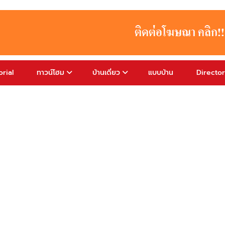
rial
ทาวน์โฮม
บ้านเดี่ยว
แบบบ้าน
Directo