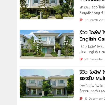
EP.2398 รีวิว ไอ
Rangsit-Klong 4 ท
กาญจนา เริ่ม 1.8
EP
28 March 202
ทุกคน
รีวิว ไอลีฟ
English Ga
เข้า-ออกได้
รีวิว ไอลีฟ ไพร์ม
สไตล์ English Ga
เริ่ม 2.19-6.9 ล้
EP
22 December 
ค่ะ วันนี้เราจะพา
รีวิว ไอลีฟ
รองรับ Mult
รีวิว ไอลีฟ ไพร์
อังกฤษ รองรับ Mul
3.79 ล้าน* Writte
EP
19 December 