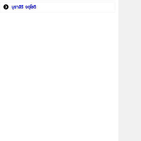
บุราสิริ จตุโชติ