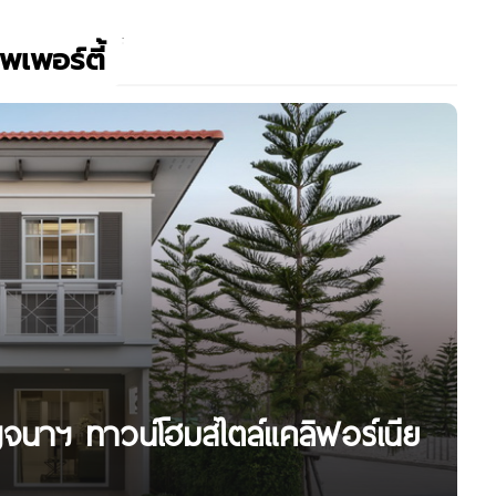
เพอร์ตี้
นาฯ ทาวน์โฮมสไตล์แคลิฟอร์เนีย