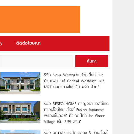
ry
ติดต่อโฆษณา
ค้นหา
รีวิว Nova Westgate บ้านเดี่ยว และ
บ้านแฝด ใกล้ Central Westgate และ
MRT คลองบางไผ่ เริ่ม 4.29 ล้าน*
รีวิว RESEO HOME กาญจนา-เวสต์เกต
ทาวน์โฮมใหม่ สไตล์ Fusion Japanese
พร้อมชั้นลอย* ทำเลดี ใกล้ Jas Green
Village เริ่ม 2.59 ล้าน*
รีวิว อณาสิริ รังสิต-คลอง 3 บ้านสไตล์