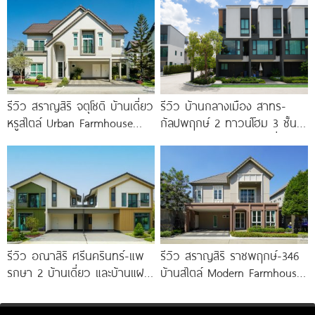
บางกรวย-ไทรน้อย เริ่ม 4.59
ทะเลสาบ ทำเลใกล้รถไฟฟ้า และ
ล้าน*
ทางด่วน 3 สาย
รีวิว สราญสิริ จตุโชติ บ้านเดี่ยว
รีวิว บ้านกลางเมือง สาทร-
หรูสไตล์ Urban Farmhouse​
กัลปพฤกษ์ 2 ทาวน์โฮม 3 ชั้น
ส่วนกลางใหญ่วิวทะเลสาบ ใกล้
ติดถนนใหญ่กัลปพฤกษ์ เชื่อมต่อ
ทางด่วนจตุโชติ เริ่ม 8.59
สาทร เพียง
รีวิว อณาสิริ ศรีนครินทร์-แพ
รีวิว สราญสิริ ราชพฤกษ์-346
รกษา 2 บ้านเดี่ยว และบ้านแฝด
บ้านสไตล์ Modern Farmhouse​
ดีไซน์ LAGOM ใกล้ BTS
ติดถนนใหญ่ราชพฤกษ์ (ตัดใหม่)​
เริ่ม 5.99