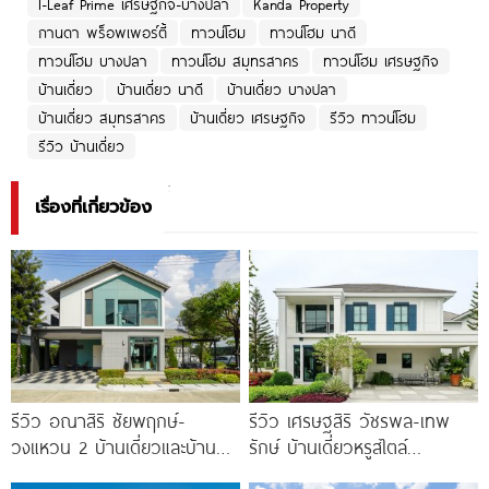
I-Leaf Prime เศรษฐกิจ-บางปลา
Kanda Property
กานดา พร็อพเพอร์ตี้
ทาวน์โฮม
ทาวน์โฮม นาดี
ทาวน์โฮม บางปลา
ทาวน์โฮม สมุทรสาคร
ทาวน์โฮม เศรษฐกิจ
บ้านเดี่ยว
บ้านเดี่ยว นาดี
บ้านเดี่ยว บางปลา
บ้านเดี่ยว สมุทรสาคร
บ้านเดี่ยว เศรษฐกิจ
รีวิว ทาวน์โฮม
รีวิว บ้านเดี่ยว
เรื่องที่เกี่ยวข้อง
รีวิว อณาสิริ ชัยพฤกษ์-
รีวิว เศรษฐสิริ วัชรพล-เทพ
วงแหวน 2 บ้านเดี่ยวและบ้าน
รักษ์ บ้านเดี่ยวหรูสไตล์
แฝดดีไซน์ Lagom ติดถนนถนน
Georgian ส่วนกลางใหญ่วิว