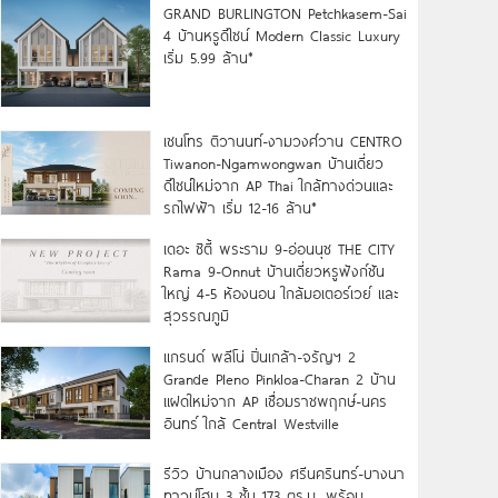
GRAND BURLINGTON Petchkasem-Sai
4 บ้านหรูดีไซน์ Modern Classic Luxury
เริ่ม 5.99 ล้าน*
เซนโทร ติวานนท์-งามวงศ์วาน CENTRO
Tiwanon-Ngamwongwan บ้านเดี่ยว
ดีไซน์ใหม่จาก AP Thai ใกล้ทางด่วนและ
รถไฟฟ้า เริ่ม 12-16 ล้าน*
เดอะ ซิตี้ พระราม 9-อ่อนนุช THE CITY
Rama 9-Onnut บ้านเดี่ยวหรูฟังก์ชัน
ใหญ่ 4-5 ห้องนอน ใกล้มอเตอร์เวย์ และ
สุวรรณภูมิ
แกรนด์ พลีโน่ ปิ่นเกล้า-จรัญฯ 2
Grande Pleno Pinkloa-Charan 2 บ้าน
แฝดใหม่จาก AP เชื่อมราชพฤกษ์-นคร
อินทร์ ใกล้ Central Westville
รีวิว บ้านกลางเมือง ศรีนครินทร์-บางนา
ทาวน์โฮม 3 ชั้น 173 ตร.ม. พร้อม