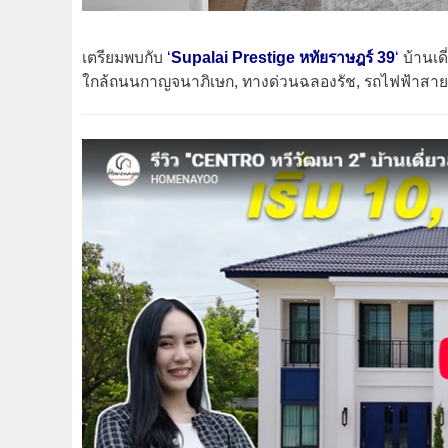
เตรียมพบกับ
‘
Supalai Prestige หทัยราษฎร์ 39
‘
บ้านเด
ใกล้ถนนกาญจนาภิเษก, ทางด่วนฉลองรัช, รถไฟฟ้าสายสีช