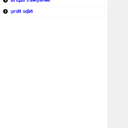
สราญสิริ ราชพฤกษ์-346
บุราสิริ จตุโชติ