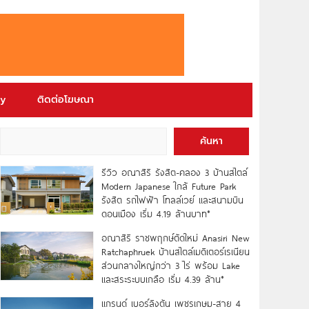
ry
ติดต่อโฆษณา
ค้นหา
รีวิว อณาสิริ รังสิต-คลอง 3 บ้านสไตล์
Modern Japanese ใกล้ Future Park
รังสิต รถไฟฟ้า โทลล์เวย์ และสนามบิน
ดอนเมือง เริ่ม 4.19 ล้านบาท*
อณาสิริ ราชพฤกษ์ตัดใหม่ Anasiri New
Ratchaphruek บ้านสไตล์เมดิเตอร์เรเนียน
ส่วนกลางใหญ่กว่า 3 ไร่ พร้อม Lake
และสระระบบเกลือ เริ่ม 4.39 ล้าน*
แกรนด์ เบอร์ลิงตัน เพชรเกษม-สาย 4