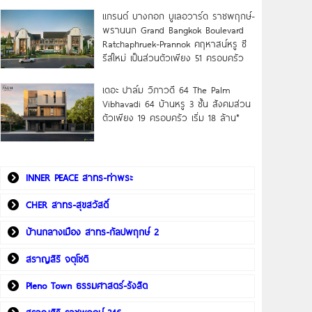
แกรนด์ บางกอก บูเลอวาร์ด ราชพฤกษ์-
พรานนก Grand Bangkok Boulevard
Ratchaphruek-Prannok คฤหาสน์หรู ซี
รีส์ใหม่ เป็นส่วนตัวเพียง 51 ครอบครัว
เดอะ ปาล์ม วิภาวดี 64 The Palm
Vibhavadi 64 บ้านหรู 3 ชั้น สังคมส่วน
ตัวเพียง 19 ครอบครัว เริ่ม 18 ล้าน*
INNER PEACE สาทร-ท่าพระ
CHER สาทร-สุขสวัสดิ์
บ้านกลางเมือง สาทร-กัลปพฤกษ์ 2
สราญสิริ จตุโชติ
Pleno Town ธรรมศาสตร์-รังสิต