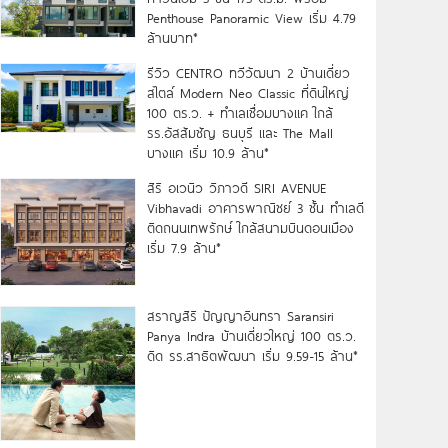
Penthouse Panoramic View เริ่ม 4.79
ล้านบาท*
รีวิว CENTRO ทวีวัฒนา 2 บ้านเดี่ยว
สไตล์ Modern Neo Classic ที่ดินใหญ่
100 ตร.ว. + ทำเลเชื่อมบางแค ใกล้
รร.อัสสัมชัญ ธนบุรี และ The Mall
บางแค เริ่ม 10.9 ล้าน*
สิริ อเวนิว วิภาวดี SIRI AVENUE
Vibhavadi อาคารพาณิชย์ 3 ชั้น ทำเลดี
ติดถนนเทพรักษ์ ใกล้สนามบินดอนเมือง
เริ่ม 7.9 ล้าน*
สราญสิริ ปัญญาอินทรา Saransiri
Panya Indra บ้านเดี่ยวใหญ่ 100 ตร.ว.
ดิด รร.สาธิตพัฒนา เริ่ม 9.59-15 ล้าน*