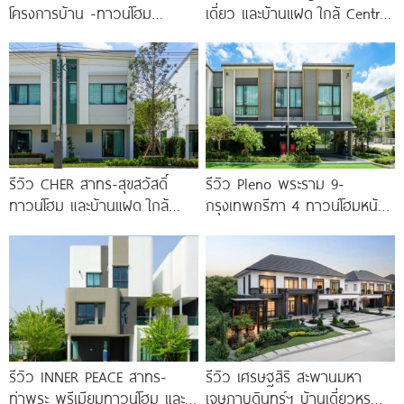
โครงการบ้าน -ทาวน์โฮม
เดี่ยว และบ้านแฝด ใกล้ Central
คุณภาพจาก AP บนทำเลหลัง
Westgate และ MRT
MEGA บางนา เพียง
รีวิว CHER สาทร-สุขสวัสดิ์
รีวิว Pleno พระราม 9-
ทาวน์โฮม และบ้านแฝด ใกล้
กรุงเทพกรีฑา 4 ทาวน์โฮมหน้า
ทางด่วน และรถไฟฟ้าสายสีม่วง
กว้าง New Series สุด
ใต้ สถานีแยกประชาอุทิศ เริ่ม
Premium
3.59
รีวิว INNER PEACE สาทร-
รีวิว เศรษฐสิริ สะพานมหา
ท่าพระ พรีเมียมทาวน์โฮม และ
เจษฎาบดินทร์ฯ บ้านเดี่ยวหรู