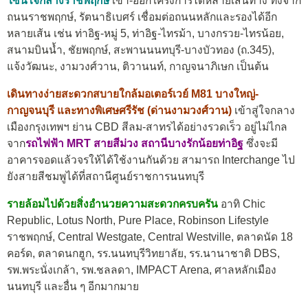
โซนใจกลางราชพฤกษ์
เข้า-ออกโครงการได้หลายเส้นทาง ทั้งจาก
ถนนราชพฤกษ์, รัตนาธิเบศร์ เชื่อมต่อถนนหลักและรองได้อีก
หลายเส้น เช่น ท่าอิฐ-หมู่ 5, ท่าอิฐ-ไทรม้า, บางกรวย-ไทรน้อย,
สนามบินน้ำ, ชัยพฤกษ์, สะพานนนทบุรี-บางบัวทอง (ถ.345),
แจ้งวัฒนะ, งามวงศ์วาน, ติวานนท์, กาญจนาภิเษก เป็นต้น
เดินทางง่ายสะดวกสบายใกล้มอเตอร์เวย์ M81 บางใหญ่-
กาญจนบุรี และทางพิเศษศรีรัช (ด่านงามวงศ์วาน)
เข้าสู่ใจกลาง
เมืองกรุงเทพฯ ย่าน CBD สีลม-สาทรได้อย่างรวดเร็ว อยู่ไม่ไกล
จาก
รถไฟฟ้า MRT สายสีม่วง สถานีบางรักน้อยท่าอิฐ
ซึ่งจะมี
อาคารจอดแล้วจรให้ได้ใช้งานกันด้วย สามารถ Interchange ไป
ยังสายสีชมพูได้ที่สถานีศูนย์ราชการนนทบุรี
รายล้อมไปด้วยสิ่งอำนวยความสะดวกครบครัน
อาทิ Chic
Republic, Lotus North, Pure Place, Robinson Lifestyle
ราชพฤกษ์, Central Westgate, Central Westville, ตลาดนัด 18
คอร์ด, ตลาดนกฮูก, รร.นนทบุรีวิทยาลัย, รร.นานาชาติ DBS,
รพ.พระนั่งเกล้า, รพ.ชลลดา, IMPACT Arena, ศาลหลักเมือง
นนทบุรี และอื่น ๆ อีกมากมาย