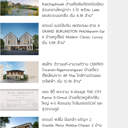
Ratchaphruek บ้านสไตล์เมดิเตอร์เรเนียน
ส่วนกลางใหญ่กว่า 3 ไร่ พร้อม Lake
และสระระบบเกลือ เริ่ม 4.39 ล้าน*
แกรนด์ เบอร์ลิงตัน เพชรเกษม-สาย 4
GRAND BURLINGTON Petchkasem-Sai
4 บ้านหรูดีไซน์ Modern Classic Luxury
เริ่ม 5.99 ล้าน*
เซนโทร ติวานนท์-งามวงศ์วาน CENTRO
Tiwanon-Ngamwongwan บ้านเดี่ยว
ดีไซน์ใหม่จาก AP Thai ใกล้ทางด่วนและ
รถไฟฟ้า เริ่ม 12-16 ล้าน*
เดอะ ซิตี้ พระราม 9-อ่อนนุช THE CITY
Rama 9-Onnut บ้านเดี่ยวหรูฟังก์ชัน
ใหญ่ 4-5 ห้องนอน ใกล้มอเตอร์เวย์ และ
สุวรรณภูมิ
แกรนด์ พลีโน่ ปิ่นเกล้า-จรัญฯ 2
Grande Pleno Pinkloa-Charan 2 บ้าน