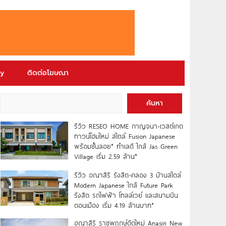
ry
ติดต่อโฆษณา
ค้นหา
รีวิว RESEO HOME กาญจนา-เวสต์เกต
ทาวน์โฮมใหม่ สไตล์ Fusion Japanese
พร้อมชั้นลอย* ทำเลดี ใกล้ Jas Green
Village เริ่ม 2.59 ล้าน*
รีวิว อณาสิริ รังสิต-คลอง 3 บ้านสไตล์
Modern Japanese ใกล้ Future Park
รังสิต รถไฟฟ้า โทลล์เวย์ และสนามบิน
ดอนเมือง เริ่ม 4.19 ล้านบาท*
อณาสิริ ราชพฤกษ์ตัดใหม่ Anasiri New