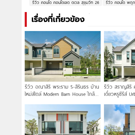
รีวิว คอนโด คอนโดเลต ดเวล สุขุมวิท 26
รีวิว คอนโด พฤ
เรื่องที่เกี่ยวข้อง
รีวิว อณาสิริ พระราม 5-สิรินธร บ้าน
รีวิว สราญสิริ 
ใหม่สไตล์ Modern Barn House ใกล้
เดี่ยวหรูซีรีส์
ทางด่วนศรีรัช
พร้อมเพดาน D
ติดถนนใหญ่