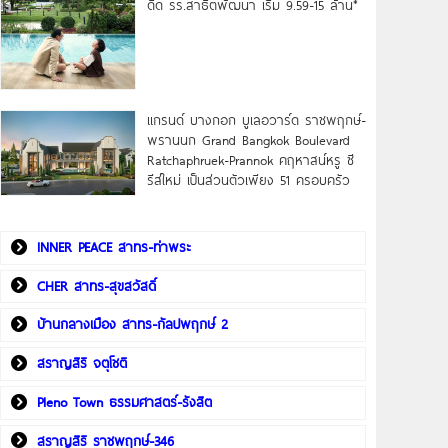
ดิด รร.สาธิตพัฒนา เริ่ม 9.59-15 ล้าน*
แกรนด์ บางกอก บูเลอวาร์ด ราชพฤกษ์-
พรานนก Grand Bangkok Boulevard
Ratchaphruek-Prannok คฤหาสน์หรู ซี
รีส์ใหม่ เป็นส่วนตัวเพียง 51 ครอบครัว
INNER PEACE สาทร-ท่าพระ
CHER สาทร-สุขสวัสดิ์
บ้านกลางเมือง สาทร-กัลปพฤกษ์ 2
สราญสิริ จตุโชติ
Pleno Town ธรรมศาสตร์-รังสิต
สราญสิริ ราชพฤกษ์-346