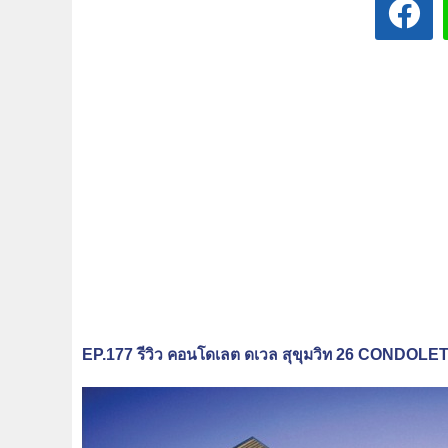
EP.177 รีวิว คอนโดเลต ดเวล สุขุมวิท 26 COND