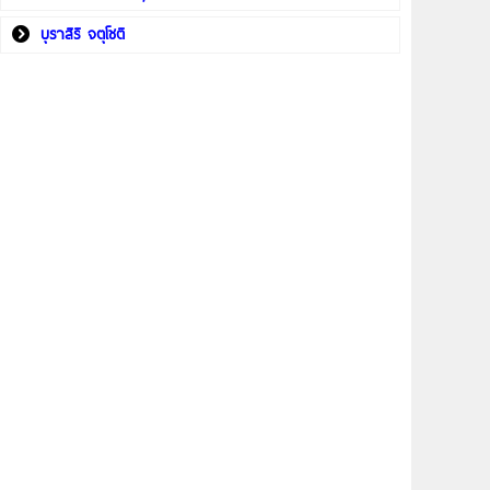
บุราสิริ จตุโชติ