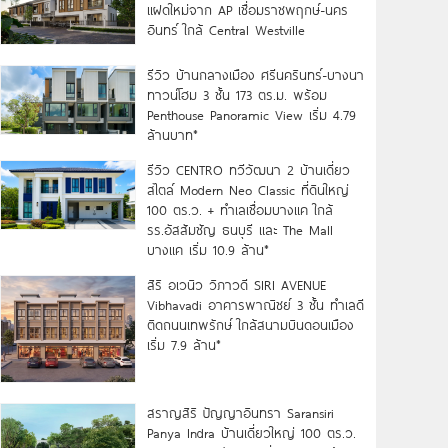
แฝดใหม่จาก AP เชื่อมราชพฤกษ์-นคร
อินทร์ ใกล้ Central Westville
รีวิว บ้านกลางเมือง ศรีนครินทร์-บางนา
ทาวน์โฮม 3 ชั้น 173 ตร.ม. พร้อม
Penthouse Panoramic View เริ่ม 4.79
ล้านบาท*
รีวิว CENTRO ทวีวัฒนา 2 บ้านเดี่ยว
สไตล์ Modern Neo Classic ที่ดินใหญ่
100 ตร.ว. + ทำเลเชื่อมบางแค ใกล้
รร.อัสสัมชัญ ธนบุรี และ The Mall
บางแค เริ่ม 10.9 ล้าน*
สิริ อเวนิว วิภาวดี SIRI AVENUE
Vibhavadi อาคารพาณิชย์ 3 ชั้น ทำเลดี
ติดถนนเทพรักษ์ ใกล้สนามบินดอนเมือง
เริ่ม 7.9 ล้าน*
สราญสิริ ปัญญาอินทรา Saransiri
Panya Indra บ้านเดี่ยวใหญ่ 100 ตร.ว.