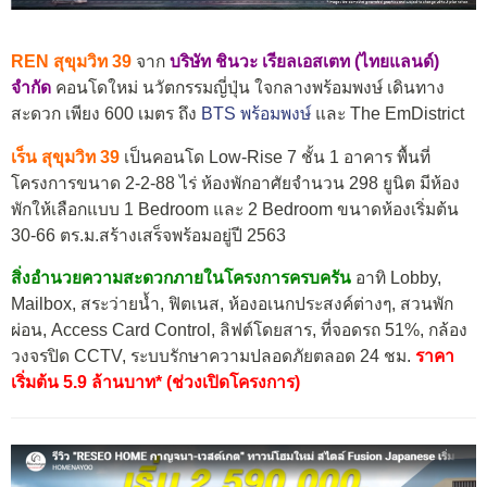
REN สุขุมวิท 39
จาก
บริษัท ชินวะ เรียลเอสเตท (ไทยแลนด์)
จำกัด
คอนโดใหม่ นวัตกรรมญี่ปุ่น ใจกลางพร้อมพงษ์ เดินทาง
สะดวก เพียง 600 เมตร ถึง
BTS พร้อมพงษ์
และ The EmDistrict
เร็น สุขุมวิท 39
เป็นคอนโด Low-Rise 7 ชั้น 1 อาคาร พื้นที่
โครงการขนาด 2-2-88 ไร่ ห้องพักอาศัยจำนวน 298 ยูนิต มีห้อง
พักให้เลือกแบบ 1 Bedroom และ 2 Bedroom ขนาดห้องเริ่มต้น
30-66 ตร.ม.สร้างเสร็จพร้อมอยู่ปี 2563
สิ่งอำนวยความสะดวกภายในโครงการครบครัน
อาทิ Lobby,
Mailbox, สระว่ายน้ำ, ฟิตเนส, ห้องอเนกประสงค์ต่างๆ, สวนพัก
ผ่อน, Access Card Control, ลิฟต์โดยสาร, ที่จอดรถ 51%, กล้อง
วงจรปิด CCTV, ระบบรักษาความปลอดภัยตลอด 24 ชม.
ราคา
เริ่มต้น 5.9 ล้านบาท* (ช่วงเปิดโครงการ)