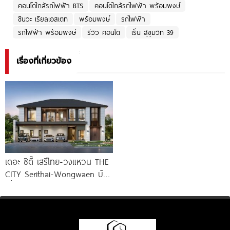
คอนโดใกล้รถไฟฟ้า BTS
คอนโดใกล้รถไฟฟ้า พร้อมพงษ์
ชินวะ เรียลเอสเตท
พร้อมพงษ์
รถไฟฟ้า
รถไฟฟ้า พร้อมพงษ์
รีวิว คอนโด
เร็น สุขุมวิท 39
เรื่องที่เกี่ยวข้อง
เดอะ ซิตี้ เสรีไทย-วงแหวน THE
CITY Serithai-Wongwaen บ้าน
เดี่ยวหรู ดีไซน์ใหม่ จาก AP