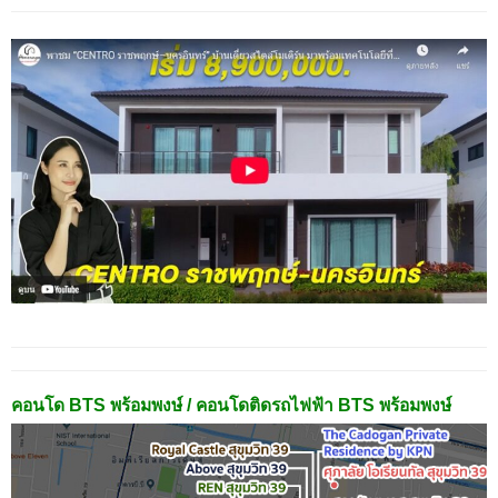
คอนโด BTS พร้อมพงษ์ / คอนโดติดรถไฟฟ้า BTS พร้อมพงษ์