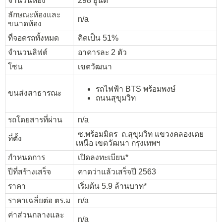
จำนวนห้อง
298 ยูนิต
ลักษณะห้องและ
n/a
ขนาดห้อง
ที่จอดรถทั้งหมด
คิดเป็น 51%
จำนวนลิฟต์
อาคารละ 2 ตัว
โซน
เขตวัฒนา
รถไฟฟ้า BTS พร้อมพงษ์
ขนส่งสาธารณะ
ถนนสุขุมวิท
รถโดยสารที่ผ่าน
n/a
ซ.พร้อมมิตร ถ.สุขุมวิท แขวงคลองเตย
ที่ตั้ง
เหนือ เขตวัฒนา กรุงเทพฯ
กำหนดการ
เปิดลงทะเบียน*
ปีที่สร้างเสร็จ
คาดว่าแล้วเสร็จปี 2563
ราคา
เริ่มต้น 5.9 ล้านบาท*
ราคาเฉลี่ยต่อ ตร.ม
n/a
ค่าส่วนกลางและ
n/a