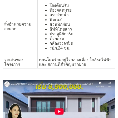
โถงต้อนรับ
ห้องจดหมาย
สระว่ายน้ำ
ฟิตเนส
สิ่งอำนวยความ
สวนพักผ่อน
สะดวก
ลิฟท์โดยสาร
ประตูคีย์การ์ด
ที่จอดรถ
กล้องวงจรปิด
รปภ.24 ชม.
จุดเด่นของ
คอนโดพร้อมอยู่ใจกลางเมือง ใกล้รถไฟฟ้า
โครงการ
และ สถานที่สำคัญมากมาย