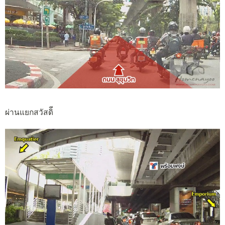
ผ่านแยกสวัสดิี