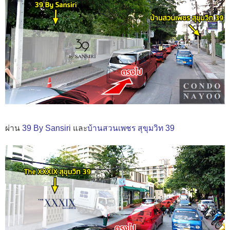
ผ่าน
39 By Sansiri
และ
บ้านสวนเพชร สุขุมวิท 39