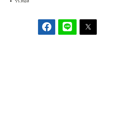
รร.ทอสี