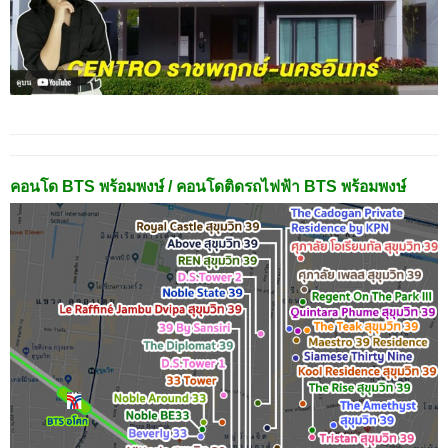
คอนโด BTS พร้อมพงษ์ / คอนโดติดรถไฟฟ้า BTS พร้อมพงษ์