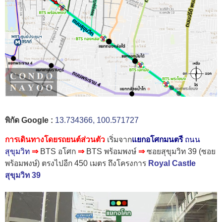
พิกัด Google :
13.734366, 100.571727
การเดินทางโดยรถยนต์ส่วนตัว
เริ่มจาก
แยกอโศกมนตรี
ถนน
สุขุมวิท
⇒
BTS อโศก
⇒
BTS พร้อมพงษ์
⇒
ซอยสุขุมวิท 39 (ซอย
พร้อมพงษ์) ตรงไปอีก 450 เมตร
ถึงโครงการ
Royal Castle
สุขุมวิท 39