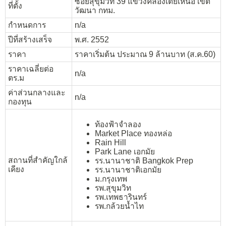
ซอยสุขุมวิท 39 แขวงคลองเตยเหนือ เขต
ที่ตั้ง
วัฒนา กทม.
กำหนดการ
n/a
ปีที่สร้างเสร็จ
พ.ศ. 2552
ราคา
ราคาเริ่มต้น ประมาณ 9 ล้านบาท (ส.ค.60)
ราคาเฉลี่ยต่อ
n/a
ตร.ม
ค่าส่วนกลางและ
n/a
กองทุน
ท้องฟ้าจำลอง
Market Place ทองหล่อ
Rain Hill
Park Lane เอกมัย
สถานที่สำคัญใกล้
รร.นานาชาติ Bangkok Prep
เคียง
รร.นานาชาติเอกมัย
ม.กรุงเทพ
รพ.สุขุมวิท
รพ.เทพธารินทร์
รพ.กล้วยน้ำไท