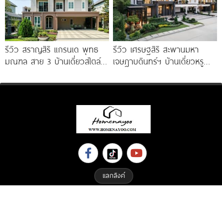
รีวิว สราญสิริ แกรนเด พุทธ
รีวิว เศรษฐสิริ สะพานมหา
มณฑล สาย 3 บ้านเดี่ยวสไตล์
เจษฎาบดินทร์ฯ บ้านเดี่ยวหรู
Modern Farmhouse 100
สไตล์ Berlin Architecture​ ใกล้
รถไฟฟ้า และทางด่วน เริ่ม 15.9
แลกลิงค์