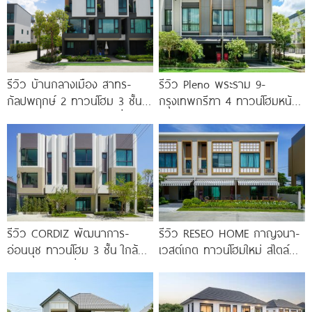
รีวิว บ้านกลางเมือง สาทร-
รีวิว Pleno พระราม 9-
กัลปพฤกษ์ 2 ทาวน์โฮม 3 ชั้น
กรุงเทพกรีฑา 4 ทาวน์โฮมหน้า
ติดถนนใหญ่กัลปพฤกษ์ เชื่อมต่อ
กว้าง New Series สุด
สาทร เพียง
Premium
รีวิว CORDIZ พัฒนาการ-
รีวิว RESEO HOME กาญจนา-
อ่อนนุช ทาวน์โฮม 3 ชั้น ใกล้
เวสต์เกต ทาวน์โฮมใหม่ สไตล์
BTS อ่อนนุช เชื่อมต่อเอกมัย-
Fusion Japanese พร้อมชั้น
ทองหล่อ
ลอย* ทำเลดี