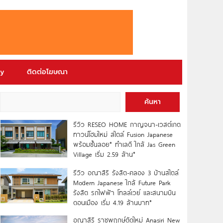
ry
ติดต่อโฆษณา
ค้นหา
รีวิว RESEO HOME กาญจนา-เวสต์เกต
ทาวน์โฮมใหม่ สไตล์ Fusion Japanese
พร้อมชั้นลอย* ทำเลดี ใกล้ Jas Green
Village เริ่ม 2.59 ล้าน*
รีวิว อณาสิริ รังสิต-คลอง 3 บ้านสไตล์
Modern Japanese ใกล้ Future Park
รังสิต รถไฟฟ้า โทลล์เวย์ และสนามบิน
ดอนเมือง เริ่ม 4.19 ล้านบาท*
อณาสิริ ราชพฤกษ์ตัดใหม่ Anasiri New