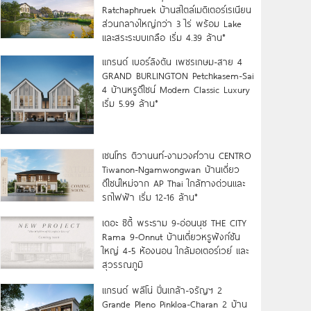
Ratchaphruek บ้านสไตล์เมดิเตอร์เรเนียน
ส่วนกลางใหญ่กว่า 3 ไร่ พร้อม Lake
และสระระบบเกลือ เริ่ม 4.39 ล้าน*
แกรนด์ เบอร์ลิงตัน เพชรเกษม-สาย 4
GRAND BURLINGTON Petchkasem-Sai
4 บ้านหรูดีไซน์ Modern Classic Luxury
เริ่ม 5.99 ล้าน*
เซนโทร ติวานนท์-งามวงศ์วาน CENTRO
Tiwanon-Ngamwongwan บ้านเดี่ยว
ดีไซน์ใหม่จาก AP Thai ใกล้ทางด่วนและ
รถไฟฟ้า เริ่ม 12-16 ล้าน*
เดอะ ซิตี้ พระราม 9-อ่อนนุช THE CITY
Rama 9-Onnut บ้านเดี่ยวหรูฟังก์ชัน
ใหญ่ 4-5 ห้องนอน ใกล้มอเตอร์เวย์ และ
สุวรรณภูมิ
แกรนด์ พลีโน่ ปิ่นเกล้า-จรัญฯ 2
Grande Pleno Pinkloa-Charan 2 บ้าน