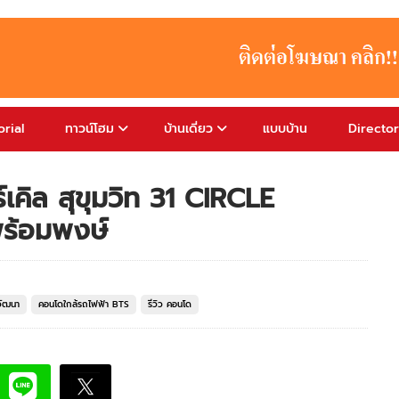
rial
ทาวน์โฮม
บ้านเดี่ยว
แบบบ้าน
Directo
คิล สุขุมวิท 31 CIRCLE
ร้อมพงษ์
วัฒนา
คอนโดใกล้รถไฟฟ้า BTS
รีวิว คอนโด