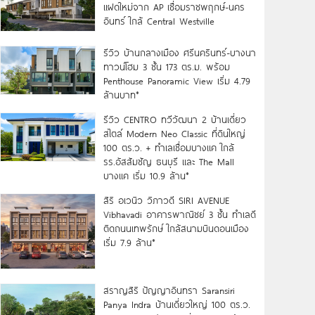
แฝดใหม่จาก AP เชื่อมราชพฤกษ์-นคร
อินทร์ ใกล้ Central Westville
รีวิว บ้านกลางเมือง ศรีนครินทร์-บางนา
ทาวน์โฮม 3 ชั้น 173 ตร.ม. พร้อม
Penthouse Panoramic View เริ่ม 4.79
ล้านบาท*
รีวิว CENTRO ทวีวัฒนา 2 บ้านเดี่ยว
สไตล์ Modern Neo Classic ที่ดินใหญ่
100 ตร.ว. + ทำเลเชื่อมบางแค ใกล้
รร.อัสสัมชัญ ธนบุรี และ The Mall
บางแค เริ่ม 10.9 ล้าน*
สิริ อเวนิว วิภาวดี SIRI AVENUE
Vibhavadi อาคารพาณิชย์ 3 ชั้น ทำเลดี
ติดถนนเทพรักษ์ ใกล้สนามบินดอนเมือง
เริ่ม 7.9 ล้าน*
สราญสิริ ปัญญาอินทรา Saransiri
Panya Indra บ้านเดี่ยวใหญ่ 100 ตร.ว.