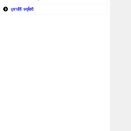
บุราสิริ จตุโชติ