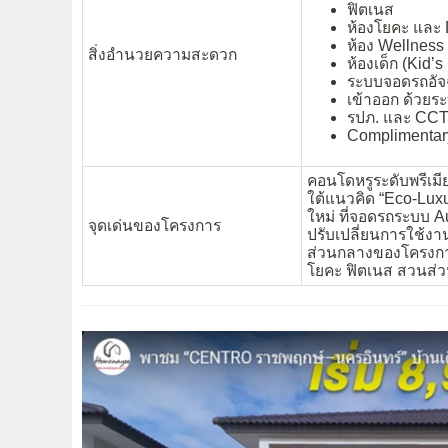
ฟิตเนส
ห้องโยคะ และ
ห้อง Wellness
สิ่งอำนวยความสะดวก
ห้องเด็ก (Kid’
ระบบจอดรถอัจฉ
เข้าออก ด้วยระ
รปภ. และ CCT
Complimentary
คอนโดหรูระดับพรีเม
ใต้แนวคิด “Eco-Lux
ใหม่ ที่จอดรถระบบ A
จุดเด่นของโครงการ
ปรับเปลี่ยนการใช้งาน
ส่วนกลางของโครงการ
โยคะ ฟิตเนส สวนส่ว