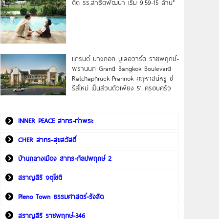
ดิด รร.สาธิตพัฒนา เริ่ม 9.59-15 ล้าน*
แกรนด์ บางกอก บูเลอวาร์ด ราชพฤกษ์-
พรานนก Grand Bangkok Boulevard
Ratchaphruek-Prannok คฤหาสน์หรู ซี
รีส์ใหม่ เป็นส่วนตัวเพียง 51 ครอบครัว
INNER PEACE สาทร-ท่าพระ
CHER สาทร-สุขสวัสดิ์
บ้านกลางเมือง สาทร-กัลปพฤกษ์ 2
สราญสิริ จตุโชติ
Pleno Town ธรรมศาสตร์-รังสิต
สราญสิริ ราชพฤกษ์-346