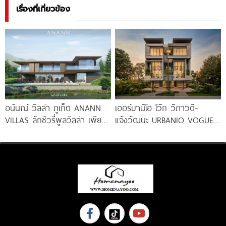
เรื่องที่เกี่ยวข้อง
อนันณ์ วิลล่า ภูเก็ต ANANN
เออร์บานิโอ โว้ก วิภาวดี-
VILLAS ลักชัวรี่พูลวิลล่า เพียง
แจ้งวัฒนะ URBANIO VOGUE
12 หลัง ใจกลาง
Vibhavadi-Chaengwattana
วิลล่าหรูพร้อมลิฟต์ บนทำเล
ใจกลางแจ้งวัฒนะ เริ่ม 13.99