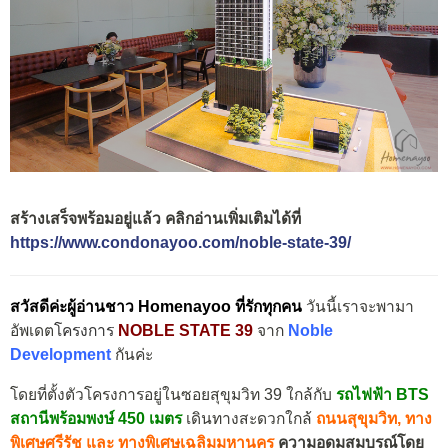
สร้างเสร็จพร้อมอยู่แล้ว คลิกอ่านเพิ่มเติมได้ที่
https://www.condonayoo.com/noble-state-39/
สวัสดีค่ะผู้อ่านชาว Homenayoo ที่รักทุกคน
วันนี้เราจะพามา
อัพเดต
โครงการ
NOBLE STATE
39
จาก
Noble
Development
กันค่ะ
โดยที่ตั้งตัวโครงการอยู่ในซอยสุขุมวิท 39
ใกล้กับ
รถไฟฟ้า BTS
สถานีพร้อมพงษ์ 450 เมตร
เดินทางสะดวกใกล้
ถนนสุขุมวิท,
ทาง
พิเศษศรีรัช และ ทางพิเศษเฉลิมมหานคร
ความอุดมสมบูรณ์โดย