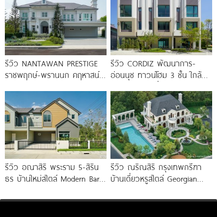
รีวิว NANTAWAN PRESTIGE
รีวิว CORDIZ พัฒนาการ-
ราชพฤกษ์-พรานนก คฤหาสน์
อ่อนนุช ทาวน์โฮม 3 ชั้น ใกล้
หรู French Chateau จาก LH
BTS อ่อนนุช เชื่อมต่อเอกมัย-
เริ่ม
ทองหล่อ
รีวิว อณาสิริ พระราม 5-สิริน
รีวิว ณริณสิริ กรุงเทพกรีฑา
ธร บ้านใหม่สไตล์ Modern Barn
บ้านเดี่ยวหรูสไตล์ Georgian
House ใกล้ทางด่วนศรีรัช
Revival ใกล้ รร.นานาชาติ
Brighton College