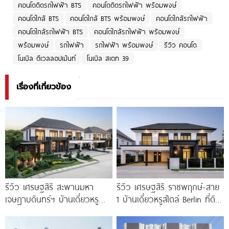
คอนโดติดรถไฟฟ้า BTS
คอนโดติดรถไฟฟ้า พร้อมพงษ์
คอนโดใกล้ BTS
คอนโดใกล้ BTS พร้อมพงษ์
คอนโดใกล้รถไฟฟ้า
คอนโดใกล้รถไฟฟ้า BTS
คอนโดใกล้รถไฟฟ้า พร้อมพงษ์
พร้อมพงษ์
รถไฟฟ้า
รถไฟฟ้า พร้อมพงษ์
รีวิว คอนโด
โนเบิล ดีเวลลอปเม้นท์
โนเบิล สเตท 39
เรื่องที่เกี่ยวข้อง
รีวิว เศรษฐสิริ สะพานมหา
รีวิว เศรษฐสิริ ราชพฤกษ์-สาย
เจษฎาบดินทร์ฯ บ้านเดี่ยวหรู
1 บ้านเดี่ยวหรูสไตล์ Berlin ที่ดิน
สไตล์ Berlin Architecture​ ใกล้
100 ตร.ว. เริ่ม
รถไฟฟ้า และทางด่วน เริ่ม 15.9