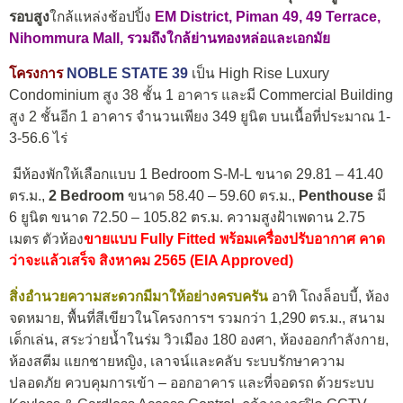
รอบสูง
ใกล้แหล่งช้อปปิ้ง
EM District, Piman 49, 49 Terrace,
Nihommura Mall, รวมถึงใกล้ย่านทองหล่อและเอกมัย
โครงการ
NOBLE STATE 39
เป็น High Rise Luxury
Condominium สูง 38 ชั้น 1 อาคาร และมี Commercial Building
สูง 2 ชั้นอีก 1 อาคาร จำนวนเพียง 349 ยูนิต บนเนื้อที่ประมาณ 1-
3-56.6 ไร่
มีห้องพักให้เลือกแบบ 1 Bedroom S-M-L
ขนาด 29.81 – 41.40
ตร.ม.,
2 Bedroom
ขนาด 58.40 – 59.60 ตร.ม.,
Penthous
e
มี
6 ยูนิต ขนาด 72.50 – 105.82 ตร.ม. ความสูงฝ้าเพดาน 2.75
เมตร ตัวห้อง
ขายแบบ Fully Fitted พร้อมเครื่องปรับอากาศ
คาด
ว่าจะแล้วเสร็จ สิงหาคม 2565 (EIA Approved)
สิ่งอำนวยควา
มสะดวก
มีมาให้อย่างครบครัน
อาทิ โถงล็อบบี้, ห้อง
จดหมาย, พื้นที่สีเขียวในโครงการฯ รวมกว่า 1,290 ตร.ม., สนาม
เด็กเล่น, สระว่ายน้ำในร่ม วิวเมือง 180 องศา, ห้องออกกำลังกาย,
ห้องสตีม แยกชายหญิง, เลาจน์และคลับ ระบบรักษาความ
ปลอดภัย ควบคุมการเข้า – ออกอาคาร และที่จอดรถ ด้วยระบบ