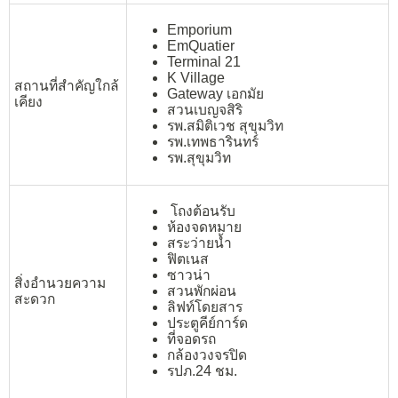
Emporium
EmQuatier
Terminal 21
K Village
สถานที่สำคัญใกล้
Gateway เอกมัย
เคียง
สวนเบญจสิริ
รพ.สมิติเวช สุขุมวิท
รพ.เทพธารินทร์
รพ.สุขุมวิท
โถงต้อนรับ
ห้องจดหมาย
สระว่ายน้ำ
ฟิตเนส
ซาวน่า
สิ่งอำนวยความ
สวนพักผ่อน
สะดวก
ลิฟท์โดยสาร
ประตูคีย์การ์ด
ที่จอดรถ
กล้องวงจรปิด
รปภ.24 ชม.