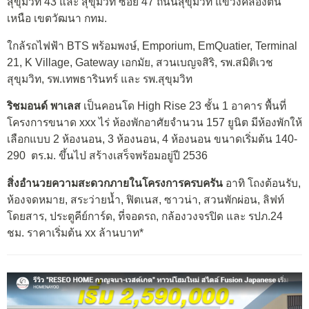
สุขุมวิท 43 และ สุขุมวิท ซอย 47 ถนนสุขุมวิท แขวงคลองตัน
เหนือ เขตวัฒนา กทม.
ใกล้รถไฟฟ้า BTS พร้อมพงษ์, Emporium, EmQuatier, Terminal
21, K Village, Gateway เอกมัย, สวนเบญจสิริ, รพ.สมิติเวช
สุขุมวิท, รพ.เทพธารินทร์ และ รพ.สุขุมวิท
ริชมอนด์ พาเลส
เป็นคอนโด High Rise 23 ชั้น 1 อาคาร พื้นที่
โครงการขนาด xxx ไร่ ห้องพักอาศัยจำนวน 157 ยูนิต มีห้องพักให้
เลือกแบบ 2 ห้องนอน, 3 ห้องนอน, 4 ห้องนอน ขนาดเริ่มต้น 140-
290 ตร.ม. ขึ้นไป สร้างเสร็จพร้อมอยู่ปี 2536
สิ่งอำนวยความสะดวกภายในโครงการครบครัน
อาทิ โถงต้อนรับ,
ห้องจดหมาย, สระว่ายน้ำ, ฟิตเนส, ซาวน่า, สวนพักผ่อน, ลิฟท์
โดยสาร, ประตูคีย์การ์ด, ที่จอดรถ, กล้องวงจรปิด และ รปภ.24
ชม. ราคาเริ่มต้น xx ล้านบาท*