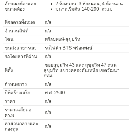
ลักษณะห้องและ
2 ห้องนอน, 3 ห้องนอน, 4 ห้องนอน
ขนาดห้อง
ขนาดเริ่มต้น 140-290 ตร.ม.
ที่จอดรถทั้งหมด
n/a
จำนวนลิฟท์
n/a
โซน
พร้อมพงษ์-สุขุมวิท
ขนส่งสาธารณะ
รถไฟฟ้า BTS พร้อมพงษ์
รถโดยสารที่ผ่าน
n/a
ซอยสุขุมวิท 43 และ สุขุมวิท 47 ถนน
ที่ตั้ง
สุขุมวิท แขวงคลองตันเหนือ เขตวัฒนา
กทม.
กำหนดการ
n/a
ปีที่สร้างเสร็จ
พ.ศ. 2540
ราคา
n/a
ราคาเฉลี่ยต่อ
n/a
ตร.ม
ค่าส่วนกลางและ
n/a
กองทุน