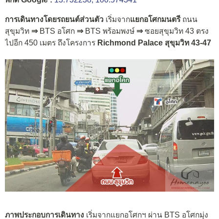
การเดินทางโดยรถยนต์ส่วนตัว
เริ่มจาก
แยกอโศกมนตรี
ถนน
สุขุมวิท
⇒
BTS อโศก
⇒
BTS พร้อมพงษ์
⇒
ซอยสุขุมวิท 43 ตรง
ไปอีก 450 เมตร ถึงโครงการ
Richmond Palace สุขุมวิท 43-47
ภาพประกอบการเดินทาง
เริ่มจากแยกอโศกฯ ผ่าน BTS อโศกมุ่ง