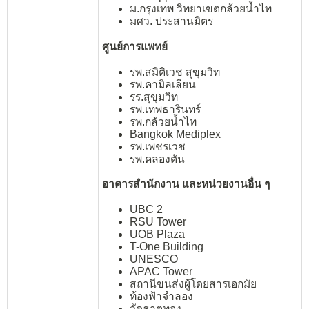
ม.กรุงเทพ วิทยาเขตกล้วยน้ำไท
มศว. ประสานมิตร
ศูนย์การแพทย์
รพ.สมิติเวช สุขุมวิท
รพ.คามิลเลียน
รร.สุขุมวิท
รพ.เทพธารินทร์
รพ.กล้วยน้ำไท
Bangkok Mediplex
รพ.เพชรเวช
รพ.คลองตัน
อาคารสำนักงาน และหน่วยงานอื่น ๆ
UBC 2
RSU Tower
UOB Plaza
T-One Building
UNESCO
APAC Tower
สถานีขนส่งผู้โดยสารเอกมัย
ท้องฟ้าจำลอง
วัดธาตุทอง