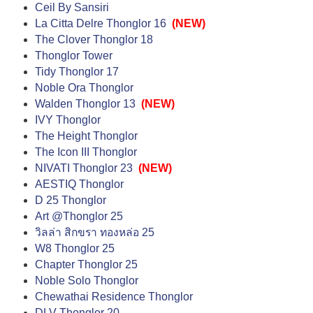
Ceil By Sansiri
La Citta Delre Thonglor 16
(NEW)
The Clover Thonglor 18
Thonglor Tower
Tidy Thonglor 17
Noble Ora Thonglor
Walden Thonglor 13
(NEW)
IVY Thonglor
The Height Thonglor
The Icon III Thonglor
NIVATI Thonglor 23
(NEW)
AESTIQ Thonglor
D 25 Thonglor
Art @Thonglor 25
วิลล่า สิกขรา ทองหล่อ 25
W8 Thonglor 25
Chapter Thonglor 25
Noble Solo Thonglor
Chewathai Residence Thonglor
DLV Thonglor 20