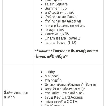
Taisin Square
Summer Hub
มาลีนนท์ ทาวเวอร์
สำนักงานเขตวัฒนา
สำนักงานเขตคลองเตย
การท่าเรือแห่งประเทศไทย
กรมศุลกากร
อุทยานเบญจสิริ
Charn Issara Tower 2
Italthai Tower (ITD)
**ระยะทางวัดจากการเดินทางสู่จุดหมาย
โดยถนนที่ใกล้ที่สุด**
Lobby
Mailbox
สระว่ายน้ำ
ฟิตเนส พร้อมเครื่องออกกำลังกาย
ซาวน่า แยกห้องชาย-หญิง
สิ่งอำนวยความ
สวนหย่อม, สนามเด็กเล่น
สะดวก
ระบบ Key Card Access
กล้องวงจรปิด CCTV
ลิฟต์โดยสาร