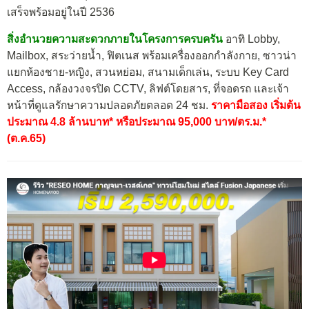
เสร็จพร้อมอยู่ในปี 2536
สิ่งอำนวยความสะดวกภายในโครงการครบครัน
อาทิ Lobby,
Mailbox, สระว่ายน้ำ, ฟิตเนส พร้อมเครื่องออกกำลังกาย, ซาวน่า
แยกห้องชาย-หญิง, สวนหย่อม, สนามเด็กเล่น, ระบบ Key Card
Access, กล้องวงจรปิด CCTV, ลิฟต์โดยสาร, ที่จอดรถ และเจ้า
หน้าที่ดูแลรักษาความปลอดภัยตลอด 24 ชม.
ราคามือสอง เริ่มต้น
ประมาณ 4.8 ล้านบาท* หรือประมาณ 95,000 บาท/ตร.ม.*
(ต.ค.65)