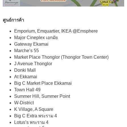
ศูนย์การค้า
Emporium, Emquartier, IKEA @Emsphere
Major Cineplex เอกมัย
Gateway Ekamai
Marche’s 55
Market Place Thonglor (Thonglor Town Center)
J Avenue Thonglor
Donki Mall
At Ekkamai
Big C Market Place Ekkamai
Town Hall 49
Summer Hill, Summer Point
W-District
K Village, A Square
Big C Extra พระราม 4
Lotus’s พระราม 4