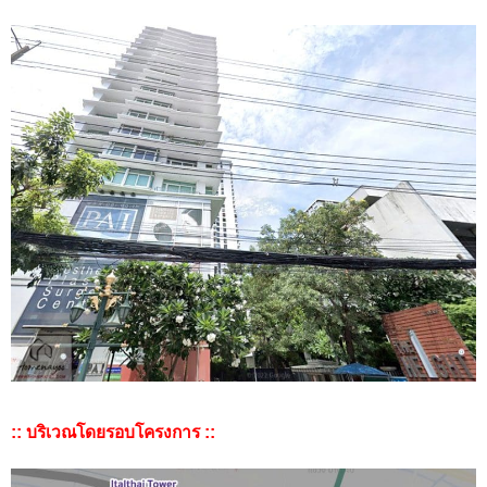
:: บริเวณโดยรอบโครงการ ::