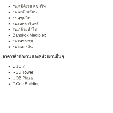
รพ.สมิติเวช สุขุมวิท
รพ.คามิลเลียน
รร.สุขุมวิท
รพ.เทพธารินทร์
รพ.กล้วยน้ำไท
Bangkok Mediplex
รพ.เพชรเวช
รพ.คลองตัน
อาคารสำนักงาน และหน่วยงานอื่น ๆ
UBC 2
RSU Tower
UOB Plaza
T-One Building
UNESCO
APAC Tower
สถานีขนส่งผู้โดยสารเอกมัย
ท้องฟ้าจำลอง
วัดธาตุทอง