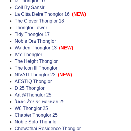
M Thonglor 10
Ceil By Sansiri
La Citta Delre Thonglor 16
(NEW)
The Clover Thonglor 18
Thonglor Tower
Tidy Thonglor 17
Noble Ora Thonglor
Walden Thonglor 13
(NEW)
IVY Thonglor
The Height Thonglor
The Icon III Thonglor
NIVATI Thonglor 23
(NEW)
AESTIQ Thonglor
D 25 Thonglor
Art @Thonglor 25
วิลล่า สิกขรา ทองหล่อ 25
W8 Thonglor 25
Chapter Thonglor 25
Noble Solo Thonglor
Chewathai Residence Thonglor