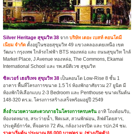
Silver Heritage สุขุมวิท 38
จาก
บริษัท เดอะ เบสท์ คอนโดมี
เนียม จำกัด
ตั้งอยู่ในซอยสุขุมวิท 49 แขวงคลองเตยเหนือ เขต
วัฒนา กรุงเทพ ใกล้รถไฟฟ้า BTS ทองหล่อ และ ถนนสุขุมวิท ใกล้
Market Place, J Avenue ทองหล่อ, The Commons, Ekamai
International School และ รพ.สมิติเวช สุขุมวิท
ซิลเวอร์ เฮอริเทจ สุขุมวิท 38
เป็นคอนโด Low-Rise 8 ชั้น 1
อาคาร พื้นที่โครงการขนาด 1.5 ไร่ ห้องพักอาศัยรวม 27 ยูนิต มี
ห้องพักให้เลือกแบบ 2-3 Bedroom และ Penthouse ขนาดเริ่มต้น
148-320 ตร.ม. โครงการสร้างเสร็จพร้อมอยู่ปี 2549
สิ่งอำนวยความสะดวกภายในโครงการครบครัน
อาทิ โถงต้อนรับ,
ห้องจดหมาย, สระว่ายน้ำ, ฟิตเนส, สวนพักผ่อน, ลิฟต์โดยสาร,
ประตูคีย์การ์ด, ที่จอดรถ 72 คัน, กล้องวงจรปิด และ รปภ.24 ชม.
ราคาเริ่มต้น ประมาณ 86,000 บาท/ตร.ม. (ช่วงเปิดตัว)