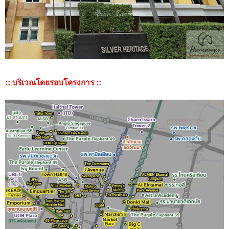
:: บริเวณโดยรอบโครงการ ::