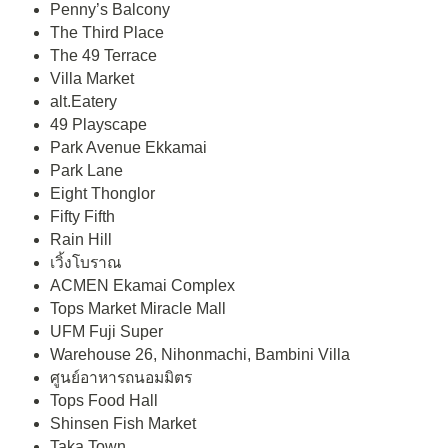
Penny’s Balcony
The Third Place
The 49 Terrace
Villa Market
alt.Eatery
49 Playscape
Park Avenue Ekkamai
Park Lane
Eight Thonglor
Fifty Fifth
Rain Hill
เวิ้งโบราณ
ACMEN Ekamai Complex
Tops Market Miracle Mall
UFM Fuji Super
Warehouse 26, Nihonmachi, Bambini Villa
ศูนย์อาหารถนอมมิตร
Tops Food Hall
Shinsen Fish Market
Taka Town