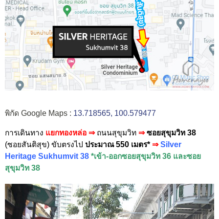
พิกัด Google Maps :
13.718565, 100.579477
การเดินทาง
แยกทองหล่อ
⇒
ถนนสุขุมวิท
⇒
ซอยสุขุมวิท
38
(ซอยสันติสุข) ขับตรงไป
ปร
ะมาณ 550 เมตร*
⇒
Silver
Heritage Sukhumvit 38
*เข้า-ออกซอยสุขุมวิท 36 และซอย
สุขุมวิท 38