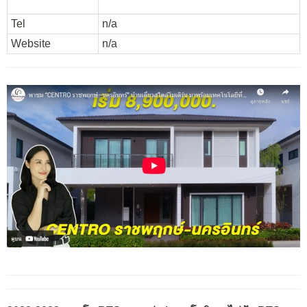
Tel
n/a
Website
n/a