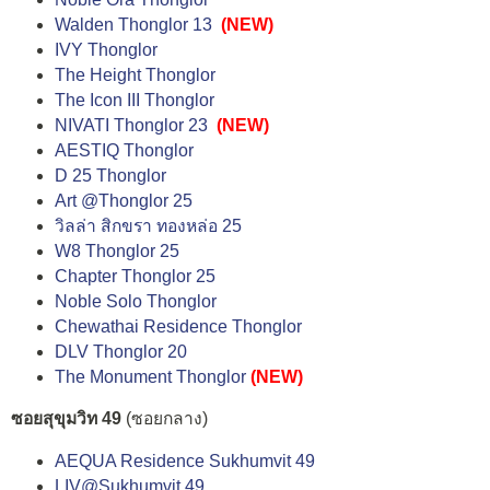
Walden Thonglor 13
(NEW)
IVY Thonglor
The Height Thonglor
The Icon III Thonglor
NIVATI Thonglor 23
(NEW)
AESTIQ Thonglor
D 25 Thonglor
Art @Thonglor 25
วิลล่า สิกขรา ทองหล่อ 25
W8 Thonglor 25
Chapter Thonglor 25
Noble Solo Thonglor
Chewathai Residence Thonglor
DLV Thonglor 20
The Monument Thonglor
(NEW)
ซอยสุขุมวิท 49
(ซอยกลาง)
AEQUA Residence Sukhumvit 49
LIV@Sukhumvit 49