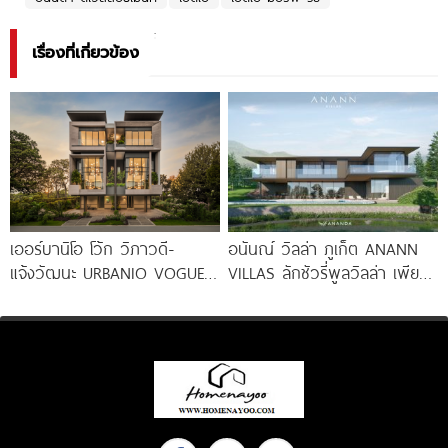
เรื่องที่เกี่ยวข้อง
เออร์บานิโอ โว้ก วิภาวดี-
อนันณ์ วิลล่า ภูเก็ต ANANN
แจ้งวัฒนะ URBANIO VOGUE
VILLAS ลักชัวรี่พูลวิลล่า เพียง
Vibhavadi-Chaengwattana
12 หลัง ใจกลาง
วิลล่าหรูพร้อมลิฟต์ บนทำเล
ใจกลางแจ้งวัฒนะ เริ่ม 13.99