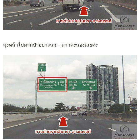
มุ่งหน้าไปตามป้ายบางนา – ดาวคะนองเลยค่ะ