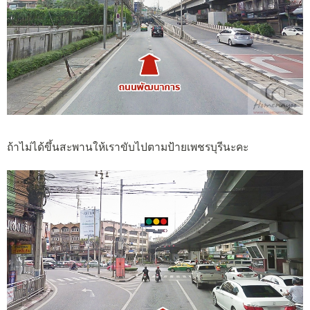
ถ้าไม่ได้ขึ้นสะพานให้เราขับไปตามป้ายเพชรบุรีนะคะ