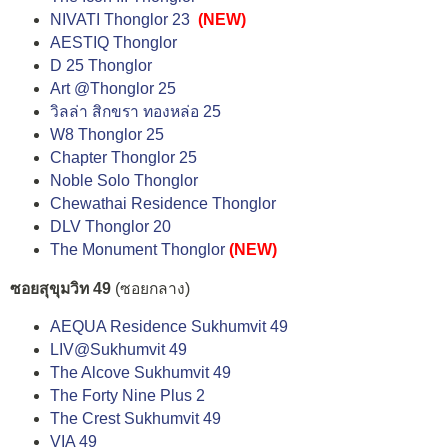
NIVATI Thonglor 23
(NEW)
AESTIQ Thonglor
D 25 Thonglor
Art @Thonglor 25
วิลล่า สิกขรา ทองหล่อ 25
W8 Thonglor 25
Chapter Thonglor 25
Noble Solo Thonglor
Chewathai Residence Thonglor
DLV Thonglor 20
The Monument Thonglor
(NEW)
ซอยสุขุมวิท 49
(ซอยกลาง)
AEQUA Residence Sukhumvit 49
LIV@Sukhumvit 49
The Alcove Sukhumvit 49
The Forty Nine Plus 2
The Crest Sukhumvit 49
VIA 49