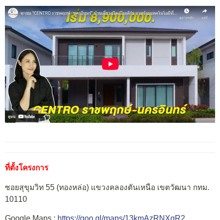
ที่ตั้งโครงการ
ซอยสุขุมวิท 55 (ทองหล่อ) แขวงคลองตันเหนือ เขตวัฒนา กทม.
10110
Google Maps :
https://goo.gl/maps/13kmAzRNXgR2