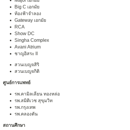
Major เอกมัย
Big C เอกมัย
ท้องฟ้าจำลอง
Gateway เอกมัย
RCA
Show DC
Singha Complex
Avani Atrium
ชาญอิสระ II
สวนเบญจสิริ
สวนเบญจกิติ
ศูนย์การแพทย์
รพ.คามิลเลียน ทองหล่อ
รพ.สมิติเวช สุขุมวิท
รพ.กรุงเทพ
รพ.คลองตัน
สถานศึกษา