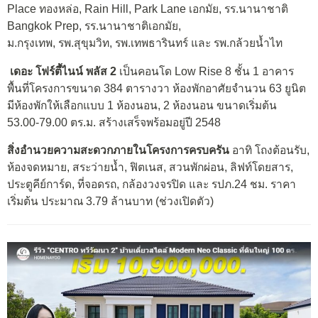
Place ทองหล่อ, Rain Hill, Park Lane เอกมัย, รร.นานาชาติ
Bangkok Prep, รร.นานาชาติเอกมัย,
ม.กรุงเทพ, รพ.สุขุมวิท, รพ.เทพธารินทร์ และ รพ.กล้วยน้ำไท
เดอะ โฟร์ตี้ไนน์ พลัส 2
เป็นคอนโด Low Rise 8 ชั้น 1 อาคาร
พื้นที่โครงการขนาด 384 ตารางวา ห้องพักอาศัยจำนวน 63 ยูนิต
มีห้องพักให้เลือกแบบ 1 ห้องนอน, 2 ห้องนอน ขนาดเริ่มต้น
53.00-79.00 ตร.ม. สร้างเสร็จพร้อมอยู่ปี 2548
สิ่งอำนวยความสะดวกภายในโครงการครบครัน
อาทิ โถงต้อนรับ,
ห้องจดหมาย, สระว่ายน้ำ, ฟิตเนส, สวนพักผ่อน, ลิฟท์โดยสาร,
ประตูคีย์การ์ด, ที่จอดรถ, กล้องวงจรปิด และ รปภ.24 ชม. ราคา
เริ่มต้น ประมาณ 3.79 ล้านบาท (ช่วงเปิดตัว)