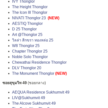
IVY Thonglor
The Height Thonglor
The Icon III Thonglor
NIVATI Thonglor 23
(NEW)
AESTIQ Thonglor
D 25 Thonglor
Art @Thonglor 25
วิลล่า สิกขรา ทองหล่อ 25
W8 Thonglor 25
Chapter Thonglor 25
Noble Solo Thonglor
Chewathai Residence Thonglor
DLV Thonglor 20
The Monument Thonglor
(NEW)
ซอยสุขุมวิท 49
(ซอยกลาง)
AEQUA Residence Sukhumvit 49
LIV@Sukhumvit 49
The Alcove Sukhumvit 49