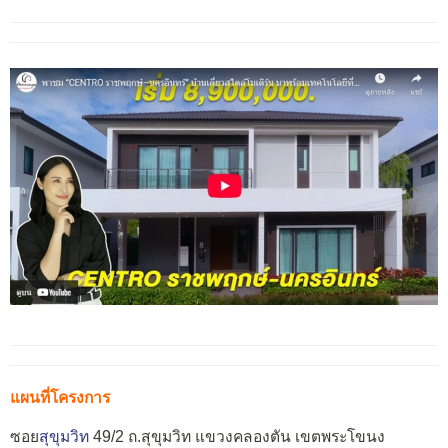
แผนที่โครงการ
ซอย
สุขุมวิท
49/2 ถ.สุขุมวิท แขวงคลองตัน เขตพระโขนง