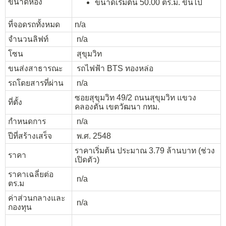
ขนาดห้อง
ขนาดเริ่มต้น 50.00 ตร.ม. ขึ้นไป
ที่จอดรถทั้งหมด
n/a
จำนวนลิฟท์
n/a
โซน
สุขุมวิท
ขนส่งสาธารณะ
รถไฟฟ้า BTS ทองหล่อ
รถโดยสารที่ผ่าน
n/a
ซอยสุขุมวิท 49/2 ถนนสุขุมวิท แขวง
ที่ตั้ง
คลองตัน เขตวัฒนา กทม.
กำหนดการ
n/a
ปีที่สร้างเสร็จ
พ.ศ. 2548
ราคาเริ่มต้น ประมาณ 3.79 ล้านบาท (ช่วง
ราคา
เปิดตัว)
ราคาเฉลี่ยต่อ
n/a
ตร.ม
ค่าส่วนกลางและ
n/a
กองทุน