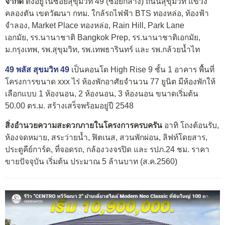
จำกัด
ตั้งอยู่ในซอยสุขุมวิท 49 (ซอยกลาง) ถนนสุขุมวิท แขวง
คลองตัน เขตวัฒนา กทม. ใกล้รถไฟฟ้า BTS ทองหล่อ, ท้องฟ้า
จำลอง, Market Place ทองหล่อ, Rain Hill, Park Lane
เอกมัย, รร.นานาชาติ Bangkok Prep, รร.นานาชาติเอกมัย,
ม.กรุงเทพ, รพ.สุขุมวิท, รพ.เทพธารินทร์ และ รพ.กล้วยน้ำไท
49 พลัส สุขมวิท 49
เป็นคอนโด High Rise 9 ชั้น 1 อาคาร พื้นที่
โครงการขนาด xxx ไร่ ห้องพักอาศัยจำนวน 77 ยูนิต มีห้องพักให้
เลือกแบบ 1 ห้องนอน, 2 ห้องนอน, 3 ห้องนอน ขนาดเริ่มต้น
50.00 ตร.ม. สร้างเสร็จพร้อมอยู่ปี 2548
สิ่งอำนวยความสะดวกภายในโครงการครบครัน
อาทิ โถงต้อนรับ,
ห้องจดหมาย, สระว่ายน้ำ, ฟิตเนส, สวนพักผ่อน, ลิฟท์โดยสาร,
ประตูคีย์การ์ด, ที่จอดรถ, กล้องวงจรปิด และ รปภ.24 ชม. ราคา
ขายปัจจุบัน เริ่มต้น ประมาณ 5 ล้านบาท (ส.ค.2560)