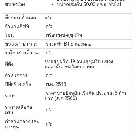
ขนาดห้อง
ขนาดเริ่มต้น 50.00 ตร.ม. ขึ้นไป
ที่จอดรถทั้งหมด
n/a
จำนวนลิฟท์
n/a
โซน
พร้อมพงษ์-สุขุมวิท
ขนส่งสาธารณะ
รถไฟฟ้า BTS ทองหล่อ
รถโดยสารที่ผ่าน
n/a
ซอยสุขุมวิท 49 ถนนสุขุมวิท แขวง
ที่ตั้ง
คลองตัน เขตวัฒนา กทม.
กำหนดการ
n/a
ปีที่สร้างเสร็จ
พ.ศ. 2548
ราคาขายปัจจุบัน เริ่มต้น ประมาณ 5 ล้าน
ราคา
บาท (ส.ค.2560)
ราคาเฉลี่ยต่อ
n/a
ตร.ม
ค่าส่วนกลางและ
n/a
กองทุน