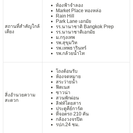
ท้องฟ้าจำลอง
Market Place ทองหล่อ
Rain Hill
Park Lane เอกมัย
สถานที่สำคัญใกล้
รร.นานาชาติ Bangkok Prep
เคียง
รร.นานาชาติเอกมัย
ม.กรุงเทพ
รพ.สุขุมวิท
รพ.เทพธารินทร์
รพ.กล้วยน้ำไท
โถงต้อนรับ
ห้องจดหมาย
สระว่ายน้ำ
ฟิตเนส
ซาวน่า
สิ่งอำนวยความ
สวนพักผ่อน
สะดวก
ลิฟท์โดยสาร
ประตูคีย์การ์ด
ที่จอดรถ 210 คัน
กล้องวงจรปิด
รปภ.24 ชม.