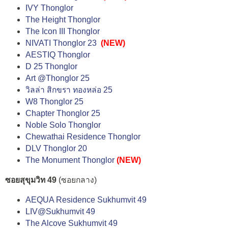
IVY Thonglor
The Height Thonglor
The Icon III Thonglor
NIVATI Thonglor 23
(NEW)
AESTIQ Thonglor
D 25 Thonglor
Art @Thonglor 25
วิลล่า สิกขรา ทองหล่อ 25
W8 Thonglor 25
Chapter Thonglor 25
Noble Solo Thonglor
Chewathai Residence Thonglor
DLV Thonglor 20
The Monument Thonglor
(NEW)
ซอยสุขุมวิท 49
(ซอยกลาง)
AEQUA Residence Sukhumvit 49
LIV@Sukhumvit 49
The Alcove Sukhumvit 49