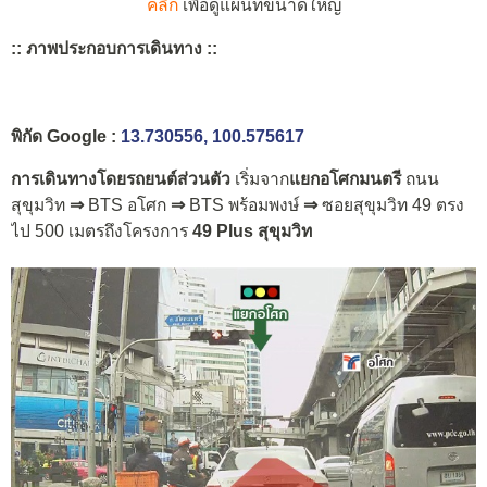
คลิก
เพื่อดูแผนที่ขนาดใหญ่
:: ภาพประกอบการเดินทาง ::
พิกัด Google :
13.730556, 100.575617
การเดินทางโดยรถยนต์ส่วนตัว
เริ่มจาก
แยกอโศกมนตรี
ถนน
สุขุมวิท
⇒
BTS อโศก
⇒
BTS พร้อมพงษ์
⇒
ซอยสุขุมวิท 49 ตรง
ไป 500 เมตรถึงโครงการ
49 Plus สุขุมวิท