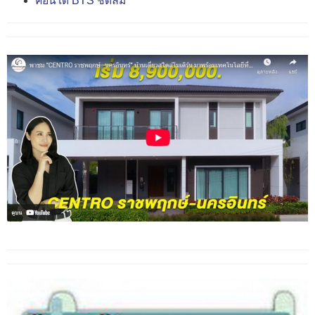
คอนโด BTS ชิดลม