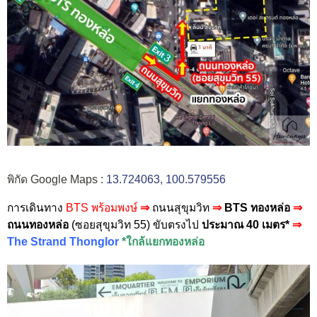
พิกัด Google Maps :
13.724063, 100.579556
การเดินทาง
BTS พร้อมพงษ์
⇒
ถนนสุขุมวิท
⇒
BTS ทองหล่อ
⇒
ถนนทองหล่อ
(ซอยสุขุมวิท 55) ขับตรงไป
ปร
ะมาณ 40 เมตร*
⇒
The Strand Thonglor
*ใกล้แยกทองหล่อ