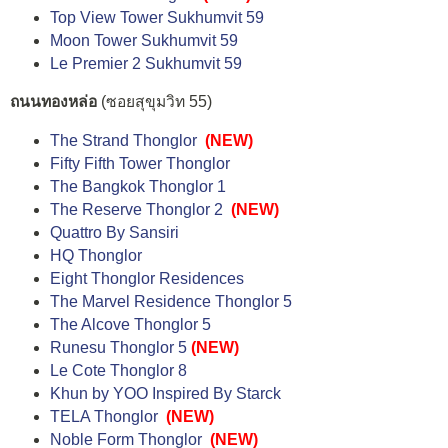
Top View Tower Sukhumvit 59
Moon Tower Sukhumvit 59
Le Premier 2 Sukhumvit 59
ถนนทองหล่อ
(ซอยสุขุมวิท 55)
The Strand Thonglor
(NEW)
Fifty Fifth Tower Thonglor
The Bangkok Thonglor 1
The Reserve Thonglor 2
(NEW)
Quattro By Sansiri
HQ Thonglor
Eight Thonglor Residences
The Marvel Residence Thonglor 5
The Alcove Thonglor 5
Runesu Thonglor 5
(NEW)
Le Cote Thonglor 8
Khun by YOO Inspired By Starck
TELA Thonglor
(NEW)
Noble Form Thonglor
(NEW)