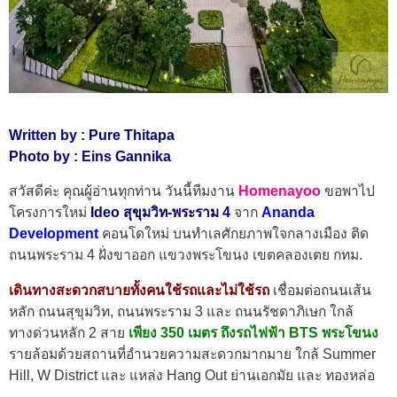
Written by : Pure Thitapa
Photo by : Eins Gannika
สวัสดีค่ะ คุณผู้อ่านทุกท่าน วันนี้ทีมงาน
Homenayoo
ขอพาไป
โครงการใหม่
Ideo สุขุมวิท-พระราม 4
จาก
Ananda
Development
คอนโดใหม่ บนทำเลศักยภาพใจกลางเมือง ติด
ถนนพระราม 4 ฝั่งขาออก แขวงพระโขนง เขตคลองเตย กทม.
เดินทางสะดวกสบายทั้งคนใช้รถและไม่ใช้รถ
เชื่อมต่อถนนเส้น
หลัก ถนนสุขุมวิท, ถนนพระราม 3 และ ถนนรัชดาภิเษก ใกล้
ทางด่วนหลัก 2 สาย
เพียง 350 เมตร ถึงรถไฟฟ้า BTS พระโขนง
รายล้อมด้วยสถานที่อำนวยความสะดวกมากมาย ใกล้ Summer
Hill, W District และ แหล่ง Hang Out ย่านเอกมัย และ ทองหล่อ