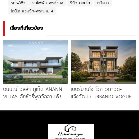
รถไฟฟ้า
รถไฟฟ้า พระโขนง
รีวิว คอนโด
อนันดา
ไอดีโอ สุขุมวิท-พระราม 4
เรื่องที่เกี่ยวข้อง
อนันณ์ วิลล่า ภูเก็ต ANANN
เออร์บานิโอ โว้ก วิภาวดี-
VILLAS ลักชัวรี่พูลวิลล่า เพียง
แจ้งวัฒนะ URBANIO VOGUE
12 หลัง ใจกลาง
Vibhavadi-Chaengwattana
วิลล่าหรูพร้อมลิฟต์ บนทำเล
ใจกลางแจ้งวัฒนะ เริ่ม 13.99