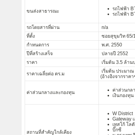
รถไฟฟ้า B
ขนส่งสาธารณะ
รถไฟฟ้า BT
รถโดยสารที่ผ่าน
n/a
ที่ตั้ง
ซอยสุขุมวิท 65
กำหนดการ
พ.ศ. 2550
ปีที่สร้างเสร็จ
ปลายปี 2552
ราคา
เริ่มต้น 3.5 ล้า
เริ่มต้น ประมาณ
ราคาเฉลี่ยต่อ ตร.ม
(อ้างอิงจากราคา
ค่าส่วนกลา
ค่าส่วนกลางและกองทุน
เงินกองทุน
W District
Gateway เ
เทสโก้ โลต
บิ๊กซี
สถานที่สำคัญใกล้เคียง