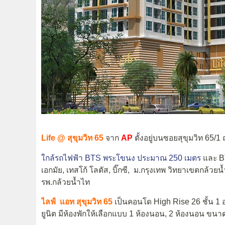
Life @ สุขุมวิท 65
จาก
AP
ตั้งอยู่บนซอยสุขุมวิท 65
ใกล้รถไฟฟ้า BTS พระโขนง ประมาณ 250 เมตร
และ BT
เอกมัย, เทสโก้ โลตัส, บิ๊กซี, ม.กรุงเทพ วิทยาเขตกล้วยน
รพ.กล้วยน้ำไท
ไลฟ์ แอท สุขุมวิท 65
เป็นคอนโด High Rise 26 ชั้น 1 อ
ยูนิต มีห้องพักให้เลือกแบบ 1 ห้องนอน, 2 ห้องนอน ขนาดเ