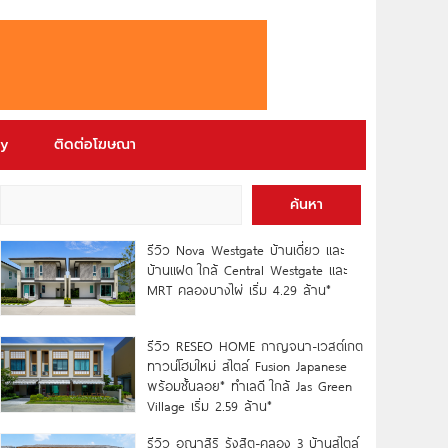
ry
ติดต่อโฆษณา
ค้นหา
รีวิว Nova Westgate บ้านเดี่ยว และ
บ้านแฝด ใกล้ Central Westgate และ
MRT คลองบางไผ่ เริ่ม 4.29 ล้าน*
รีวิว RESEO HOME กาญจนา-เวสต์เกต
ทาวน์โฮมใหม่ สไตล์ Fusion Japanese
พร้อมชั้นลอย* ทำเลดี ใกล้ Jas Green
Village เริ่ม 2.59 ล้าน*
รีวิว อณาสิริ รังสิต-คลอง 3 บ้านสไตล์