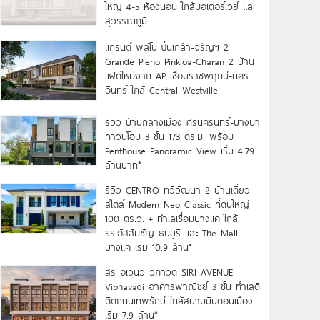
ใหญ่ 4-5 ห้องนอน ใกล้มอเตอร์เวย์ และ
สุวรรณภูมิ
แกรนด์ พลีโน่ ปิ่นเกล้า-จรัญฯ 2
Grande Pleno Pinkloa-Charan 2 บ้าน
แฝดใหม่จาก AP เชื่อมราชพฤกษ์-นคร
อินทร์ ใกล้ Central Westville
รีวิว บ้านกลางเมือง ศรีนครินทร์-บางนา
ทาวน์โฮม 3 ชั้น 173 ตร.ม. พร้อม
Penthouse Panoramic View เริ่ม 4.79
ล้านบาท*
รีวิว CENTRO ทวีวัฒนา 2 บ้านเดี่ยว
สไตล์ Modern Neo Classic ที่ดินใหญ่
100 ตร.ว. + ทำเลเชื่อมบางแค ใกล้
รร.อัสสัมชัญ ธนบุรี และ The Mall
บางแค เริ่ม 10.9 ล้าน*
สิริ อเวนิว วิภาวดี SIRI AVENUE
Vibhavadi อาคารพาณิชย์ 3 ชั้น ทำเลดี
ติดถนนเทพรักษ์ ใกล้สนามบินดอนเมือง
เริ่ม 7.9 ล้าน*