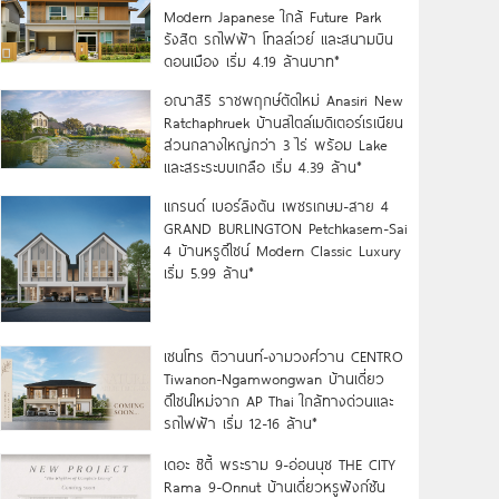
Modern Japanese ใกล้ Future Park
รังสิต รถไฟฟ้า โทลล์เวย์ และสนามบิน
ดอนเมือง เริ่ม 4.19 ล้านบาท*
อณาสิริ ราชพฤกษ์ตัดใหม่ Anasiri New
Ratchaphruek บ้านสไตล์เมดิเตอร์เรเนียน
ส่วนกลางใหญ่กว่า 3 ไร่ พร้อม Lake
และสระระบบเกลือ เริ่ม 4.39 ล้าน*
แกรนด์ เบอร์ลิงตัน เพชรเกษม-สาย 4
GRAND BURLINGTON Petchkasem-Sai
4 บ้านหรูดีไซน์ Modern Classic Luxury
เริ่ม 5.99 ล้าน*
เซนโทร ติวานนท์-งามวงศ์วาน CENTRO
Tiwanon-Ngamwongwan บ้านเดี่ยว
ดีไซน์ใหม่จาก AP Thai ใกล้ทางด่วนและ
รถไฟฟ้า เริ่ม 12-16 ล้าน*
เดอะ ซิตี้ พระราม 9-อ่อนนุช THE CITY
Rama 9-Onnut บ้านเดี่ยวหรูฟังก์ชัน