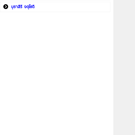
บุราสิริ จตุโชติ