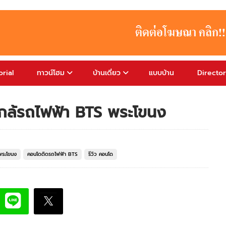
rial
ทาวน์โฮม
บ้านเดี่ยว
แบบบ้าน
Directo
ใกล้รถไฟฟ้า BTS พระโขนง
พระโขนง
คอนโดติดรถไฟฟ้า BTS
รีวิว คอนโด