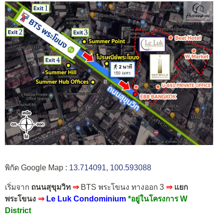
พิกัด Google Map :
13.714091, 100.593088
เริ่มจาก
ถนนสุขุมวิท
⇒
BTS พระโขนง ทางออก 3
⇒
แยก
พระโขนง
⇒
Le Luk Condominium
*อยู่ในโครงการ W
District