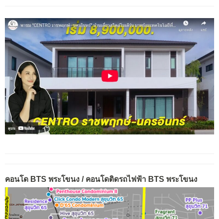
คอนโด BTS พระโขนง / คอนโดติดรถไฟฟ้า BTS พระโขนง