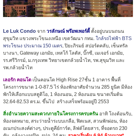
Le Luk Condo
จาก
วรลักษณ์ พร๊อพเพอร์ตี้
ตั้งอยู่บนบนถนน
สุขุมวิท แขวงพระโขนงเหนือ เขตวัฒนา กทม.
ใกล้รถไฟฟ้า BTS
พระโขนง ประมาณ 150 เมตร
, ปิยะภิรมย์ สปอร์ตคลับ, เซ็นทรัล
บางนา, Gateway เอกมัย, เทสโก้ โลตัส, บิ๊กซี, เมเจอร์ เอกมัย,
รร.ศรีวิกรม์, ม.กรุงเทพ วิทยาเขตกล้วยน้ำไท, รพ.สุขุมวิท และ
รพ.กล้วยน้ำไท
เลอรัก คอนโด
เป็นคอนโด High Rise 27ชั้น 1 อาคาร พื้นที่
โครงการขนาด 1-0-87.5 ไร่ ห้องพักอาศัยจำนวน 285 ยูนิต มีห้อง
พักให้เลือกแบบสตูดิโอ, 1 ห้องนอน, 2 ห้องนอน ขนาดเริ่มต้น
32.64-82.53 ตร.ม. ขึ้นไป สร้างเสร็จพร้อมอยู่ปี 2553
สิ่งอำนวยความสะดวกภายในโครงการครบครัน
อาทิ โถงต้อนรับ,
ห้องจดหมาย, สระว่ายน้ำระบบเกลือ, ฟิตเนส, สวนพักผ่อน, ห้อง
อเนกประสงค์ต่างๆ, ประตูคีย์การ์ด, ลิฟต์โดยสาร, ที่จอดรถ 230
คัน, กล้องวงจรปิด, รปภ. 24 ชม.
ราคาเริ่มต้น 6.94 ล้านบาท*