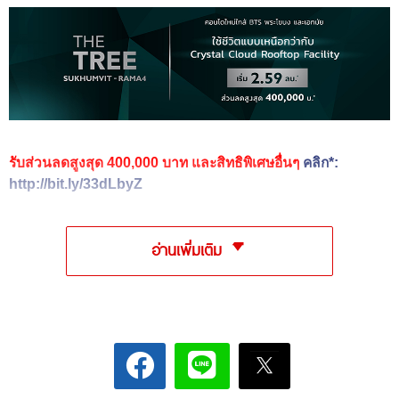
รับส่วนลดสูงสุด 400,000 บาท และสิทธิพิเศษอื่นๆ
คลิก*:
http://bit.ly/33dLbyZ
อ่านเพิ่มเติม