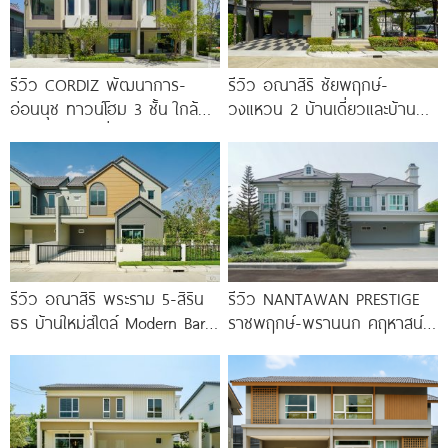
รีวิว CORDIZ พัฒนาการ-
รีวิว อณาสิริ ชัยพฤกษ์-
อ่อนนุช ทาวน์โฮม 3 ชั้น ใกล้
วงแหวน 2 บ้านเดี่ยวและบ้าน
BTS อ่อนนุช เชื่อมต่อเอกมัย-
แฝดดีไซน์ Lagom ติดถนนถนน
ทองหล่อ
บางกรวย-ไทรน้อย เริ่ม 4.59
ล้าน*
รีวิว อณาสิริ พระราม 5-สิริน
รีวิว NANTAWAN PRESTIGE
ธร บ้านใหม่สไตล์ Modern Barn
ราชพฤกษ์-พรานนก คฤหาสน์
House ใกล้ทางด่วนศรีรัช
หรู French Chateau จาก LH
เริ่ม