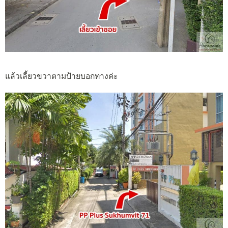
แล้วเลี้ยวขวาตามป้ายบอกทางค่ะ