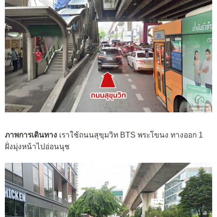
ภาพการเดินทาง
เราใช้ถนนสุขุมวิท BTS พระโขนง ทางออก 1
ฝั่งมุ่งหน้าไปอ่อนนุช