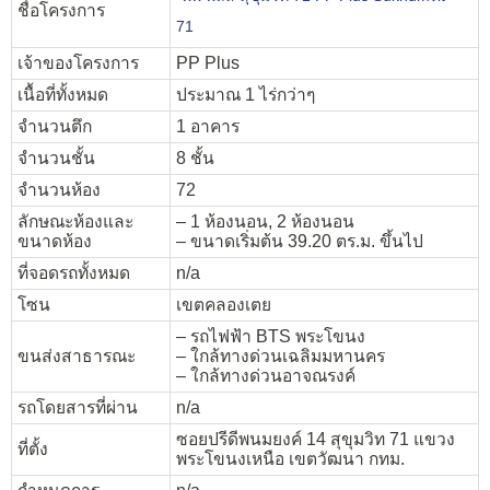
ชื่อโครงการ
71
เจ้าของโครงการ
PP Plus
เนื้อที่ทั้งหมด
ประมาณ 1 ไร่กว่าๆ
จำนวนตึก
1 อาคาร
จำนวนชั้น
8 ชั้น
จำนวนห้อง
72
ลักษณะห้องและ
– 1 ห้องนอน, 2 ห้องนอน
ขนาดห้อง
– ขนาดเริ่มต้น 39.20 ตร.ม. ขึ้นไป
ที่จอดรถทั้งหมด
n/a
โซน
เขตคลองเตย
– รถไฟฟ้า BTS พระโขนง
ขนส่งสาธารณะ
– ใกล้ทางด่วนเฉลิมมหานคร
– ใกล้ทางด่วนอาจณรงค์
รถโดยสารที่ผ่าน
n/a
ซอยปรีดีพนมยงค์ 14 สุขุมวิท 71 แขวง
ที่ตั้ง
พระโขนงเหนือ เขตวัฒนา กทม.