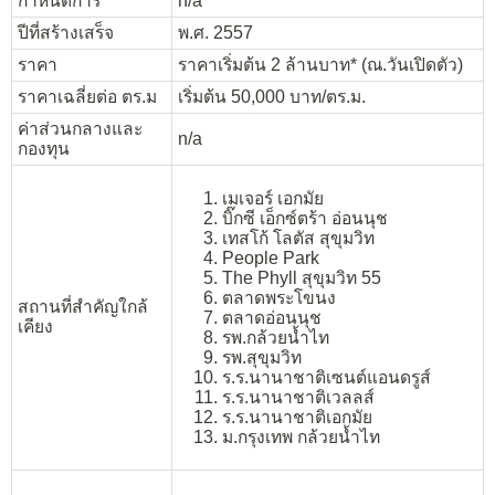
กำหนดการ
n/a
ปีที่สร้างเสร็จ
พ.ศ. 2557
ราคา
ราคาเริ่มต้น 2 ล้านบาท* (ณ.วันเปิดตัว)
ราคาเฉลี่ยต่อ ตร.ม
เริ่มต้น 50,000 บาท/ตร.ม.
ค่าส่วนกลางและ
n/a
กองทุน
เมเจอร์ เอกมัย
บิ๊กซี เอ็กซ์ตร้า อ่อนนุช
เทสโก้ โลตัส สุขุมวิท
People Park
The Phyll สุขุมวิท 55
ตลาดพระโขนง
สถานที่สำคัญใกล้
ตลาดอ่อนนุช
เคียง
รพ.กล้วยน้ำไท
รพ.สุขุมวิท
ร.ร.นานาชาติเซนต์แอนดรูส์
ร.ร.นานาชาติเวลลส์
ร.ร.นานาชาติเอกมัย
ม.กรุงเทพ กล้วยน้ำไท