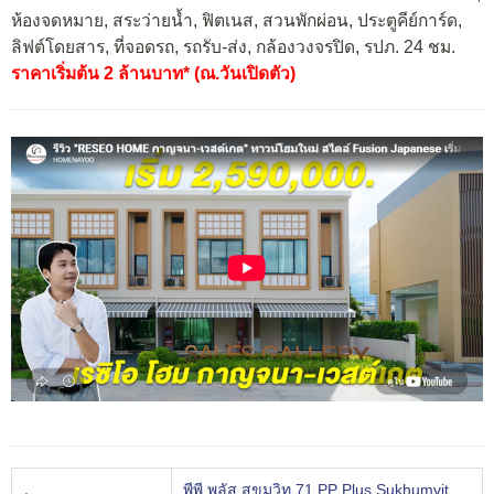
ห้องจดหมาย, สระว่ายน้ำ, ฟิตเนส, สวนพักผ่อน, ประตูคีย์การ์ด,
ลิฟต์โดยสาร, ที่จอดรถ, รถรับ-ส่ง, กล้องวงจรปิด, รปภ. 24 ชม.
ราคาเริ่มต้น 2 ล้านบาท* (ณ.วันเปิดตัว)
พีพี พลัส สุขุมวิท 71 PP Plus Sukhumvit