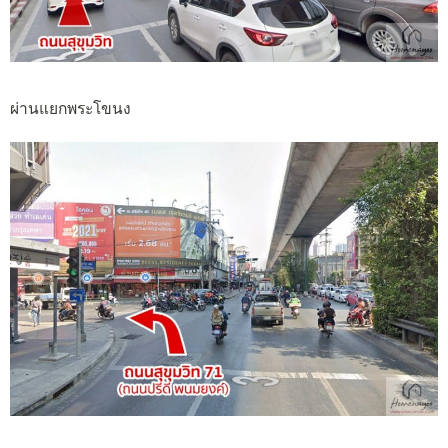
ผ่านแยกพระโขนง