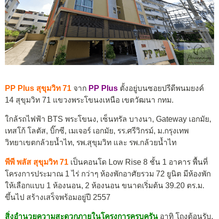
PP Plus สุขุมวิท 71
จาก
PP Plus
ตั้งอยู่บนซอยปรีดีพนมยงค์
14 สุขุมวิท 71 แขวงพระโขนงเหนือ เขตวัฒนา กทม.
ใกล้รถไฟฟ้า BTS พระโขนง, เซ็นทรัล บางนา, Gateway เอกมัย,
เทสโก้ โลตัส, บิ๊กซี, เมเจอร์ เอกมัย, รร.ศรีวิกรม์, ม.กรุงเทพ
วิทยาเขตกล้วยน้ำไท, รพ.สุขุมวิท และ รพ.กล้วยน้ำไท
พีพี พลัส สุขุมวิท 71
เป็นคอนโด Low Rise 8 ชั้น 1 อาคาร พื้นที่
โครงการประมาณ 1 ไร่ กว่าๆ ห้องพักอาศัยรวม 72 ยูนิต มีห้องพัก
ให้เลือกแบบ 1 ห้องนอน, 2 ห้องนอน ขนาดเริ่มต้น 39.20 ตร.ม.
ขึ้นไป สร้างเสร็จพร้อมอยู่ปี 2557
สิ่งอำนวยความสะดวกภายในโครงการครบครัน
อาทิ โถงต้อนรับ,