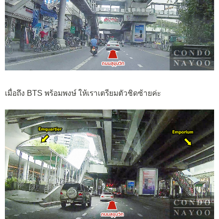
เมื่อถึง BTS พร้อมพงษ์ ให้เราเตรียมตัวชิดซ้ายค่ะ