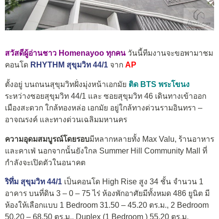
สวัสดีผู้อ่านชาว Homenayoo ทุกคน
วันนี้ทีมงานจะขอพามาชม
คอนโด
RHYTHM สุขุมวิท 44/1
จาก
AP
ตั้งอยู่ บนถนนสุขุมวิทฝั่งมุ่งหน้าเอกมัย
ติด BTS พระโขนง
ระหว่างซอยสุขุมวิท 44/1 และ ซอยสุขุมวิท 46 เดินทางเข้าออก
เมืองสะดวก ใกล้ทองหล่อ เอกมัย อยู่ใกล้ทางด่วนรามอินทรา –
อาจณรงค์ และทางด่วนเฉลิมมหานคร
ความอุดมสมบูรณ์โดยรอบ
มีหลากหลายทั้ง Max Valu, ร้านอาหาร
และคาเฟ่ นอกจากนั้นยังใกล Summer Hill Community Mall ที่
กำลังจะเปิดตัวในอนาคต
ริทึ่ม สุขุมวิท 44/1
เป็นคอนโด High Rise สูง 34 ชั้น จำนวน 1
อาคาร บนที่ดิน 3 – 0 – 75 ไร่ ห้องพักอาศัยมีทั้งหมด 486 ยูนิต มี
ห้องให้เลือกแบบ 1 Bedroom 31.50 – 45.20 ตร.ม., 2 Bedroom
50.20 – 68.50 ตร.ม., Duplex (1 Bedroom ) 55.20 ตร.ม.