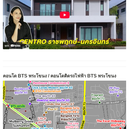
คอนโด BTS พระโขนง / คอนโดติดรถไฟฟ้า BTS พระโขนง