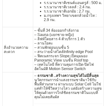
ร.ร.นานาชาติเซนต์แอนดรูส์ : 500 ม.
ร.ร.นานาชาติเวลลส์ : 2.4 กม.
ร.ร.นานาชาติเอกมัย : 2.7 กม.
ม.กรุงเทพฯ วิทยาเขตกล้วยน้ำไท :
2.9 กม.
– ชั้นที่ 34 ห้องออกกำลังกาย
– Sauna (แยกชาย-หญิง)
– ลิฟท์โดยสาร 4 ตัวบริการ 1 ตัว
– ลานโยคะ
สิ่งอำนวยความ
– สวนพักผ่อนบนชั้น 5
สะดวก
– สระว่ายน้ำสไตล์Infinity edge Pool
– ฟิตเนสกระจก Slope เปิดมุมมอง
Panoramic View บนชั้น Roof top
– เทคโนโลยี ที่ความคุมการเปิด-ปิดไฟ
อัตโนมัติ Motion Sensor Switch
–
ธรรมชาติ ..สร้างความสุขได้ไม่มีสิ้นสุด
นวัตกรรมการนำแสงธรรมชาติมาใช้กับ
พื้นที่ส่วนกลาง ผ่านระบบ Solar Cell ไม่ใช่
แค่ทำให้ชีวิตสว่างไสว แต่ยังสร้างความสุข
ให้คุณด้วยการใกล้ชิดธรรมชาติในแบบที่
คุณไม่เคยสัมผัส