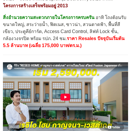
โครงการสร้างเสร็จพร้อมอยู่ 2013
สิ่งอำนวยความสะดวกภายในโครงการครบครัน
อาทิ โถงต้อนรับ
ขนาดใหญ่, สระว่ายน้ำ, ฟิตเนส, ซาวน่า, สวนดาดฟ้า, พื้นที่สี
เขียว, ประตูคีย์การ์ด, Access Card Control, ลิฟท์ Lock ชั้น,
กล้องวงจรปิด พร้อม รปภ. 24 ชม.
ราคา Resales ปัจจุบัน
เริ่มต้น
5.5 ล้านบาท (เฉลี่ย 175,000 บาท/ตร.ม.)