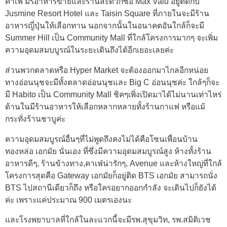
คาเฟ่ มรอาหารขายและร้านสะดวกซื้อ Max Valu อยู่ติดกับ
Jusmine Resort Hotel และ Taisin Square ที่ภายในจะมีร้าน
อาหารญี่ปุ่นให้เลือกทาน นอกจากนั้นในอนาคตอันใกล้ก็จะมี
Summer Hill เป็น Community Mall ที่ใกล้โครงการมากๆ จะเพิ่ม
ความอุดมสมบบูรณ์ในระยะเดินถึงได้อีกเยอะเลยค่ะ
ส่วนพวกตลาดหรือ Hyper Market จะต้องออกมาไกลอีกหน่อย
ทางอ่อนนุชจะมีทั้งตลาดอ่อนนุชและ Big C อ่อนนุชค่ะ ใกล้ๆก็จะ
มี Habito เป็น Community Mall ชิคๆเพิ่งเปิดมาได้ไม่นานเท่าไหร่
ด้านในมีร้านอาหารให้เลือกหลากหลายทั้งร้านกาแฟ หรือแม้
กระทั่งร้านชาบูค่ะ
ความอุดมสมบูรณ์อื่นๆที่ไม่พูดถึงคงไม่ได้คือโซนเพื่อนบ้าน
ทองหล่อ เอกมัย นั่นเอง ที่ซึ่งมีความอุดมสมบูรณ์สูง ห้างทั้งร้าน
อาหารดีๆ, ร้านข้างทาง,คาเฟ่น่ารักๆ, Avenue และห้างใหญ่ที่ใกล้
โครงการสุดคือ Gateway เอกมัยก็อยู่ติด BTS เอกมัย สามารถนั่ง
BTS ไปสถานีเดียวก็ถึง หรือใครอยากออกกำลัง จะเดินไปก็ยังได้
ค่ะ เพราะแค่ประมาณ 900 เมตรเองนะ
และโรงพยาบาลที่ใกล้ในละแวกนี้จะมีรพ.สุขุมวิท, รพ.สมิติเวช