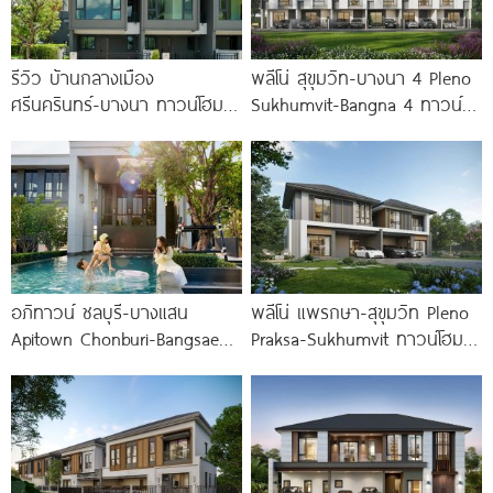
รีวิว บ้านกลางเมือง
พลีโน่ สุขุมวิท-บางนา 4 Pleno
ศรีนครินทร์-บางนา ทาวน์โฮม 3
Sukhumvit-Bangna 4 ทาวน์
ชั้น 173 ตร.ม. พร้อม
โฮมและบ้านรูปแบบใหม่ ใกล้
Penthouse
MEGA บางนา
อภิทาวน์ ชลบุรี-บางแสน
พลีโน่ แพรกษา-สุขุมวิท Pleno
Apitown Chonburi-Bangsaen
Praksa-Sukhumvit ทาวน์โฮม
ทาวน์โฮมซีรีส์ใหม่จาก AP
และบ้านแฝดใหม่ ติดถนนสุขุมวิท
พร้อม Fitness 24 ชม.*
สายเก่า พร้อม Fitness 24 ชม.*