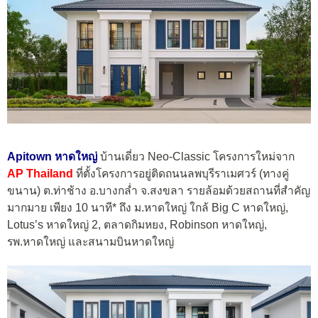
Apitown หาดใหญ่
บ้านเดี่ยว Neo-Classic โครงการใหม่จาก
AP Thailand
ที่ตั้งโครงการอยู่ติดถนนลพบุรีราเมศวร์ (ทางคู่
ขนาน) ต.ท่าช้าง อ.บางกล่ำ จ.สงขลา รายล้อมด้วยสถานที่สำคัญ
มากมาย เพียง 10 นาที* ถึง ม.หาดใหญ่ ใกล้ Big C หาดใหญ่,
Lotus’s หาดใหญ่ 2, ตลาดกิมหยง, Robinson หาดใหญ่,
รพ.หาดใหญ่ และสนามบินหาดใหญ่