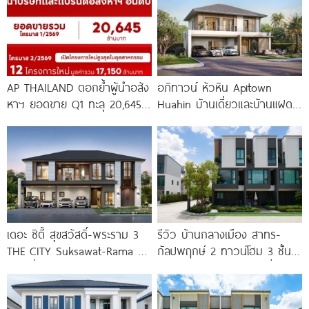
AP THAILAND ตอกย้ำผู้นำอสัง
อภิทาวน์ หัวหิน Apitown
หาฯ ยอดขาย Q1 ทะลุ 20,645
Huahin บ้านเดี่ยวและบ้านแฝด
ล้านบาท พร้อมลุยเปิด 12
2 ชั้น จาก AP
เดอะ ซิตี้ สุขสวัสดิ์-พระราม 3
รีวิว บ้านกลางเมือง สาทร-
THE CITY Suksawat-Rama 3
กัลปพฤกษ์ 2 ทาวน์โฮม 3 ชั้น
บ้านเดี่ยวหรูดีไซน์ใหม่ ทำเลใกล้
ติดถนนใหญ่กัลปพฤกษ์ เชื่อมต่อ
ทางด่วน
สาทร เพียง