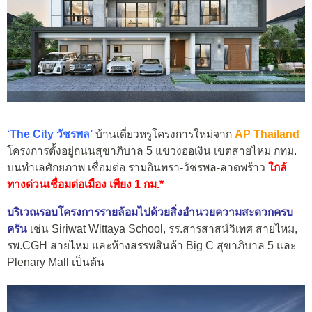
‘The City วัชรพล’
บ้านเดี่ยวหรูโครงการใหม่จาก
AP Thailand
โครงการตั้งอยู่ถนนสุขาภิบาล 5 แขวงออเงิน เขตสายไหม กทม.
บนทำเลศักยภาพ เชื่อมต่อ รามอินทรา-วัชรพล-ลาดพร้าว
ใกล้
ทางด่วนเชื่อมต่อเมือง เพียง 1 กม.*
บริเวณรอบโครงการรายล้อมไปด้วยสิ่งอำนวยความสะดวกครบ
ครัน
เช่น Siriwat Wittaya School, รร.สารสาสน์วิเทศ สายไหม,
รพ.CGH สายไหม และห้างสรรพสินค้า Big C สุขาภิบาล 5 และ
Plenary Mall เป็นต้น