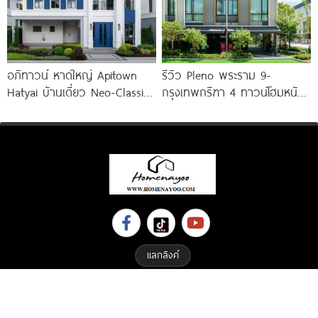
อภิทาวน์ หาดใหญ่ Apitown
รีวิว Pleno พระราม 9-
Hatyai บ้านเดี่ยว Neo-Classic
กรุงเทพกรีฑา 4 ทาวน์โฮมหน้า
ติดถนนลพบุรีราเมศร์ ใกล้
กว้าง New Series สุด
ม.หาดใหญ่ 10
Premium
แลกลิงค์