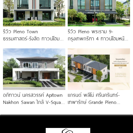
รีวิว Pleno Town
รีวิว Pleno พระราม 9-
ธรรมศาสตร์-รังสิต ทาวน์โฮม
กรุงเทพกรีฑา 4 ทาวน์โฮมหน้า
และบ้านแฝด 2 ชั้น ใกล้
กว้าง New Series สุด
ม.ธรรมศาสตร์
Premium
อภิทาวน์ นครสวรรค์ Apitown
แกรนด์ พลีโน่ ศรีนครินทร์-
Nakhon Sawan ใกล้ V-Square
เทพารักษ์ Grande Pleno
และ Central เพียง
Srinakarin-Theparak บ้านแฝด
ใหม่ ใกล้ทางด่วน รถไฟฟ้า 2