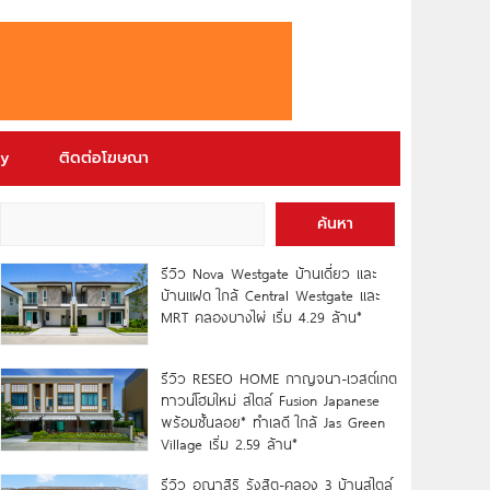
ry
ติดต่อโฆษณา
ค้นหา
รีวิว Nova Westgate บ้านเดี่ยว และ
บ้านแฝด ใกล้ Central Westgate และ
MRT คลองบางไผ่ เริ่ม 4.29 ล้าน*
รีวิว RESEO HOME กาญจนา-เวสต์เกต
ทาวน์โฮมใหม่ สไตล์ Fusion Japanese
พร้อมชั้นลอย* ทำเลดี ใกล้ Jas Green
Village เริ่ม 2.59 ล้าน*
รีวิว อณาสิริ รังสิต-คลอง 3 บ้านสไตล์