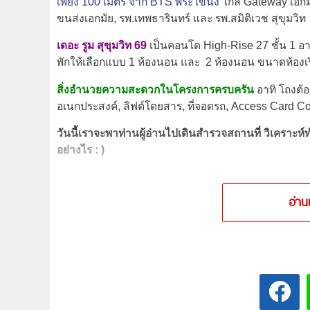
เพียง 100 เมตร จาก BTS พระโขนง
ใกล้ Gateway เอกมัย
ขนส่งเอกมัย, รพ.เทพธารินทร์ และ รพ.สมิติเวช สุขุมวิท
เดอะ รูม สุขุมวิท 69
เป็นคอนโด High-Rise 27 ชั้น 1 อาค
พักให้เลือกแบบ 1 ห้องนอน และ 2 ห้องนอน ขนาดห้องเริ่
สิ่งอำนวยความสะดวกในโครงการครบครัน
อาทิ โถงต้อ
อเนกประสงค์, ลิฟต์โดยสาร, ที่จอดรถ, Access Card Co
วันนี้เราจะพาท่านผู้อ่านไปเดินสำรวจสถานที่ วิเคราะห์
อย่างไร : )
อ่าน