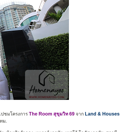
ะพาไปชมโครงการ
The Room สุขุมวิท 69
จาก
Land & Houses
กทม.