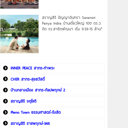
สราญสิริ ปัญญาอินทรา Saransiri
Panya Indra บ้านเดี่ยวใหญ่ 100 ตร.ว.
ดิด รร.สาธิตพัฒนา เริ่ม 9.59-15 ล้าน*
INNER PEACE สาทร-ท่าพระ
CHER สาทร-สุขสวัสดิ์
บ้านกลางเมือง สาทร-กัลปพฤกษ์ 2
สราญสิริ จตุโชติ
Pleno Town ธรรมศาสตร์-รังสิต
สราญสิริ ราชพฤกษ์-346