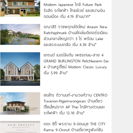
Modern Japanese ใกล้ Future Park
รังสิต รถไฟฟ้า โทลล์เวย์ และสนามบิน
ดอนเมือง เริ่ม 4.19 ล้านบาท*
อณาสิริ ราชพฤกษ์ตัดใหม่ Anasiri New
Ratchaphruek บ้านสไตล์เมดิเตอร์เรเนียน
ส่วนกลางใหญ่กว่า 3 ไร่ พร้อม Lake
และสระระบบเกลือ เริ่ม 4.39 ล้าน*
แกรนด์ เบอร์ลิงตัน เพชรเกษม-สาย 4
GRAND BURLINGTON Petchkasem-Sai
4 บ้านหรูดีไซน์ Modern Classic Luxury
เริ่ม 5.99 ล้าน*
เซนโทร ติวานนท์-งามวงศ์วาน CENTRO
Tiwanon-Ngamwongwan บ้านเดี่ยว
ดีไซน์ใหม่จาก AP Thai ใกล้ทางด่วนและ
รถไฟฟ้า เริ่ม 12-16 ล้าน*
เดอะ ซิตี้ พระราม 9-อ่อนนุช THE CITY
Rama 9-Onnut บ้านเดี่ยวหรูฟังก์ชัน