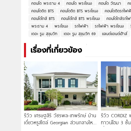
คอนโด พระราม 4
คอนโด พระโขนง
คอนโด วัฒนา
คอ
คอนโดติด BTS
คอนโดติด BTS พระโขนง
คอนโดติดรถไฟฟ
คอนโดใกล้ BTS
คอนโดใกล้ BTS พระโขนง
คอนโดใกล้รถไฟ
พระราม 4
พระโขนง
รถไฟฟ้า
รถไฟฟ้า พระโขนง
เดอะ รูม สุขุมวิท
เดอะ รูม สุขุมวิท 69
แลนด์แอนด์เฮ้าส์
เรื่องที่เกี่ยวข้อง
รีวิว เศรษฐสิริ วัชรพล-เทพรักษ์ บ้าน
รีวิว CORDIZ 
เดี่ยวหรูสไตล์ Georgian ส่วนกลางใหญ่
ทาวน์โฮม 3 ชั้น
วิวทะเลสาบ ทำเลใกล้รถไฟฟ้า และ
เชื่อมต่อเอกมั