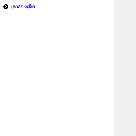
บุราสิริ จตุโชติ