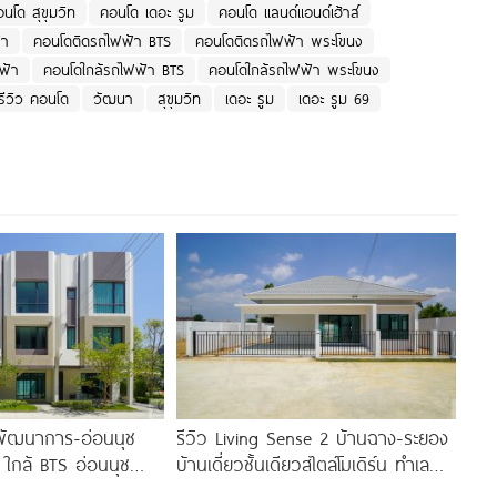
นโด สุขุมวิท
คอนโด เดอะ รูม
คอนโด แลนด์แอนด์เฮ้าส์
้า
คอนโดติดรถไฟฟ้า BTS
คอนโดติดรถไฟฟ้า พระโขนง
ฟ้า
คอนโดใกล้รถไฟฟ้า BTS
คอนโดใกล้รถไฟฟ้า พระโขนง
รีวิว คอนโด
วัฒนา
สุขุมวิท
เดอะ รูม
เดอะ รูม 69
พัฒนาการ-อ่อนนุช
รีวิว Living Sense 2 บ้านฉาง-ระยอง
 ใกล้ BTS อ่อนนุช
บ้านเดี่ยวชั้นเดียวสไตล์โมเดิร์น ทำเล
ย-ทองหล่อ
EEC ใกล้สุขุมวิท มอเตอร์เวย์