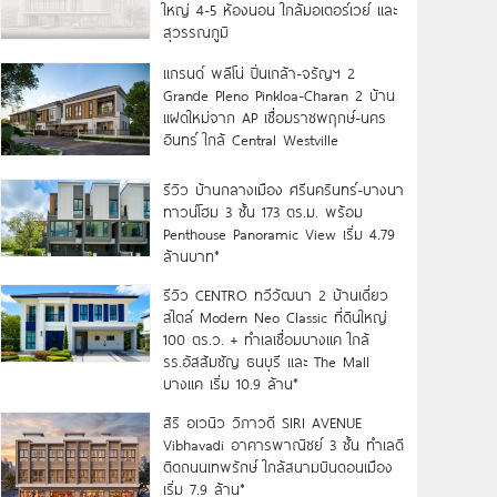
ใหญ่ 4-5 ห้องนอน ใกล้มอเตอร์เวย์ และ
สุวรรณภูมิ
แกรนด์ พลีโน่ ปิ่นเกล้า-จรัญฯ 2
Grande Pleno Pinkloa-Charan 2 บ้าน
แฝดใหม่จาก AP เชื่อมราชพฤกษ์-นคร
อินทร์ ใกล้ Central Westville
รีวิว บ้านกลางเมือง ศรีนครินทร์-บางนา
ทาวน์โฮม 3 ชั้น 173 ตร.ม. พร้อม
Penthouse Panoramic View เริ่ม 4.79
ล้านบาท*
รีวิว CENTRO ทวีวัฒนา 2 บ้านเดี่ยว
สไตล์ Modern Neo Classic ที่ดินใหญ่
100 ตร.ว. + ทำเลเชื่อมบางแค ใกล้
รร.อัสสัมชัญ ธนบุรี และ The Mall
บางแค เริ่ม 10.9 ล้าน*
สิริ อเวนิว วิภาวดี SIRI AVENUE
Vibhavadi อาคารพาณิชย์ 3 ชั้น ทำเลดี
ติดถนนเทพรักษ์ ใกล้สนามบินดอนเมือง
เริ่ม 7.9 ล้าน*