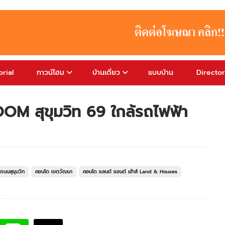
rial
ทาวน์โฮม
บ้านเดี่ยว
แบบบ้าน
Directo
OM สุขุมวิท 69 ใกล้รถไฟฟ้า
ถนนสุขุมวิท
คอนโด เขตวัฒนา
คอนโด แลนด์ แอนด์ เฮ้าส์ Land & Houses