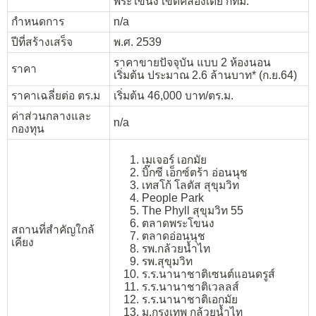
พระโขนง เขตคลองเตย กทม.
กำหนดการ
n/a
ปีที่สร้างเสร็จ
พ.ศ. 2539
ราคาขายปัจจุบัน แบบ 2 ห้องนอน
ราคา
เริ่มต้น ประมาณ 2.6 ล้านบาท* (ก.ย.64)
ราคาเฉลี่ยต่อ ตร.ม
เริ่มต้น 46,000 บาท/ตร.ม.
ค่าส่วนกลางและ
n/a
กองทุน
เมเจอร์ เอกมัย
บิ๊กซี เอ็กซ์ตร้า อ่อนนุช
เทสโก้ โลตัส สุขุมวิท
People Park
The Phyll สุขุมวิท 55
ตลาดพระโขนง
สถานที่สำคัญใกล้
ตลาดอ่อนนุช
เคียง
รพ.กล้วยน้ำไท
รพ.สุขุมวิท
ร.ร.นานาชาติเซนต์แอนดรูส์
ร.ร.นานาชาติเวลลส์
ร.ร.นานาชาติเอกมัย
ม.กรุงเทพ กล้วยน้ำไท