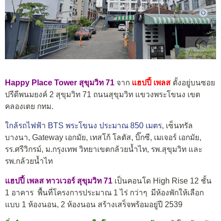
Happy Place Tower สุขุมวิท 71
จาก
แฮปปี้ เพลส
ตั้งอยู่บนซอย
ปรีดีพนมยงค์ 2 สุขุมวิท 71 ถนนสุขุมวิท แขวงพระโขนง เขต
คลองเตย กทม.
ใกล้รถไฟฟ้า BTS พระโขนง ประมาณ 850 เมตร
, เซ็นทรัล
บางนา, Gateway เอกมัย, เทสโก้ โลตัส, บิ๊กซี, เมเจอร์ เอกมัย,
รร.ศรีวิกรม์, ม.กรุงเทพ วิทยาเขตกล้วยน้ำไท, รพ.สุขุมวิท และ
รพ.กล้วยน้ำไท
แฮปปี้ เพลส ทาวเวอร์ สุขุมวิท 71
เป็นคอนโด High Rise 12 ชั้น
1 อาคาร พื้นที่โครงการประมาณ 1 ไร่ กว่าๆ มีห้องพักให้เลือก
แบบ 1 ห้องนอน, 2 ห้องนอน สร้างเสร็จพร้อมอยู่ปี 2539