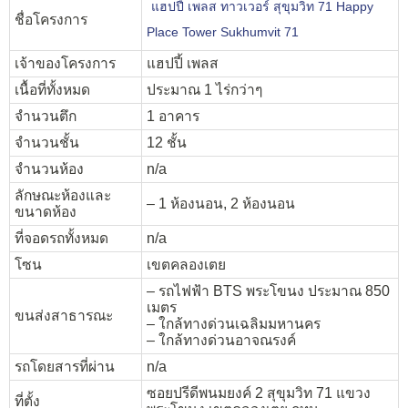
แฮปปี้ เพลส ทาวเวอร์ สุขุมวิท 71 Happy
ชื่อโครงการ
Place Tower Sukhumvit 71
เจ้าของโครงการ
แฮปปี้ เพลส
เนื้อที่ทั้งหมด
ประมาณ 1 ไร่กว่าๆ
จำนวนตึก
1 อาคาร
จำนวนชั้น
12 ชั้น
จำนวนห้อง
n/a
ลักษณะห้องและ
– 1 ห้องนอน, 2 ห้องนอน
ขนาดห้อง
ที่จอดรถทั้งหมด
n/a
โซน
เขตคลองเตย
– รถไฟฟ้า BTS พระโขนง ประมาณ 850
เมตร
ขนส่งสาธารณะ
– ใกล้ทางด่วนเฉลิมมหานคร
– ใกล้ทางด่วนอาจณรงค์
รถโดยสารที่ผ่าน
n/a
ซอยปรีดีพนมยงค์ 2 สุขุมวิท 71 แขวง
ที่ตั้ง