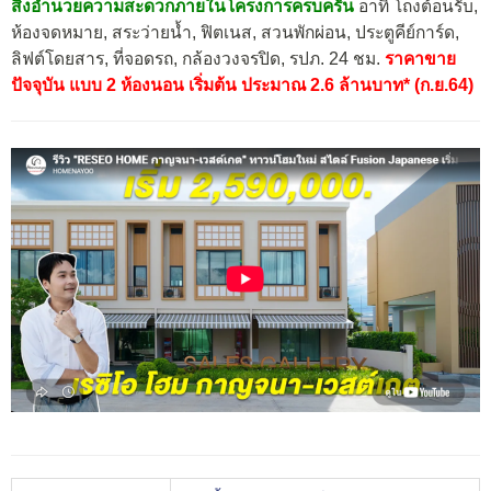
สิ่งอำนวยความสะดวกภายในโครงการครบครัน
อาทิ โถงต้อนรับ,
ห้องจดหมาย, สระว่ายน้ำ, ฟิตเนส, สวนพักผ่อน, ประตูคีย์การ์ด,
ลิฟต์โดยสาร, ที่จอดรถ, กล้องวงจรปิด, รปภ. 24 ชม.
ราคาขาย
ปัจจุบัน แบบ 2 ห้องนอน เริ่มต้น ประมาณ 2.6 ล้านบาท* (ก.ย.64)