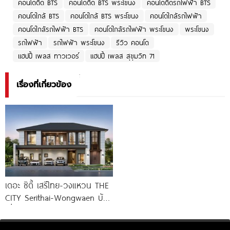
คอนโดติด BTS
คอนโดติด BTS พระโขนง
คอนโดติดรถไฟฟ้า BTS
คอนโดใกล้ BTS
คอนโดใกล้ BTS พระโขนง
คอนโดใกล้รถไฟฟ้า
คอนโดใกล้รถไฟฟ้า BTS
คอนโดใกล้รถไฟฟ้า พระโขนง
พระโขนง
รถไฟฟ้า
รถไฟฟ้า พระโขนง
รีวิว คอนโด
แฮปปี้ เพลส ทาวเวอร์
แฮปปี้ เพลส สุขุมวิท 71
เรื่องที่เกี่ยวข้อง
เดอะ ซิตี้ เสรีไทย-วงแหวน THE
CITY Serithai-Wongwaen บ้าน
เดี่ยวหรู ดีไซน์ใหม่ จาก AP