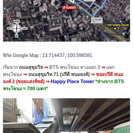
พิกัด Google Map :
13.714437, 100.596591
เริ่มจาก
ถนนสุขุมวิท
⇒
BTS พระโขนง ทางออก 3
⇒
แยก
พระโขนง
⇒
ถนนสุขุมวิท 71 (ปรีดี พนมยงค์)
⇒ ซอยปรีดี พนม
ยงค์ 2 (ซอยแสงทิพย์) ⇒
Happy Place Tower
*ห่างจาก BTS
พระโขนง ≈ 700 เมตร*