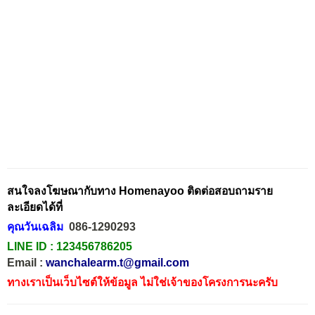
สนใจลงโฆษณากับทาง Homenayoo ติดต่อสอบถามราย
ละเอียดได้ที่
คุณวันเฉลิม
086-1290293
LINE ID :
123456786205
Email :
wanchalearm.t@gmail.com
ทางเราเป็นเว็บไซต์ให้ข้อมูล ไม่ใช่เจ้าของโครงการนะครับ