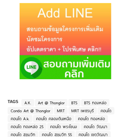
TAGS
A.K.
Art @ Thonglor
BTS
BTS ทองหล่อ
Condo Art @ Thonglor
MRT
MRT เพชรบุรี
คอนโด
คอนโด A.k.
คอนโด คลองตันเหนือ
คอนโด ทองหล่อ
คอนโด ทองหล่อ 25
คอนโด พระโขนง
คอนโด วัฒนา
คอนโด สุขุมวิท
คอนโด สุขุมวิท 55
คอนโด เขตวัฒนา