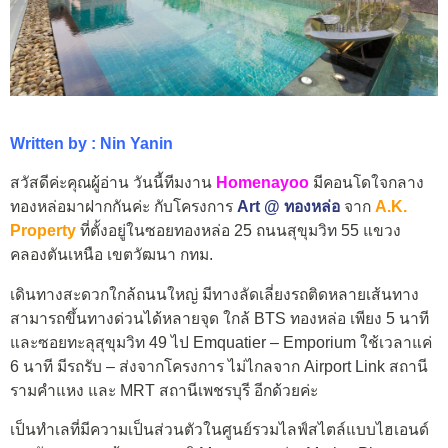
Written by : Nin Yanin
สวัสดีค่ะคุณผู้อ่าน วันนี้ทีมงาน
Homenayoo
มีคอนโดใจกลาง
ทองหล่อมาฝากกันค่ะ กับโครงการ
Art @ ทองหล่อ
จาก
A.K.
Property
ที่ตั้งอยู่ในซอยทองหล่อ 25 ถนนสุขุมวิท 55 แขวง
คลองตันเหนือ เขตวัฒนา กทม.
เดินทางสะดวกใกล้ถนนใหญ่ มีทางลัดเลี่ยงรถติดหลายเส้นทาง
สามารถขึ้นทางด่วนได้หลายจุด ใกล้ BTS ทองหล่อ เพียง 5 นาที
และซอยทะลุสุขุมวิท 49 ไป Emquatier – Emporium ใช้เวลาแค่
6 นาที มีรถรับ – ส่งจากโครงการ ไม่ไกลจาก Airport Link สถานี
รามคำแหง และ MRT สถานีเพชรบุรี อีกด้วยค่ะ
เป็นทำเลที่มีความเป็นส่วนตัวในศูนย์รวมไลฟ์สไตล์แบบไฮเอนด์