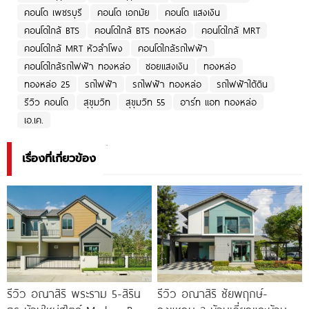
คอนโด เพชรบุรี
คอนโด เอกมัย
คอนโด แสงเงิน
คอนโดใกล้ BTS
คอนโดใกล้ BTS ทองหล่อ
คอนโดใกล้ MRT
คอนโดใกล้ MRT หัวลำโพง
คอนโดใกล้รถไฟฟ้า
คอนโดใกล้รถไฟฟ้า ทองหล่อ
ซอยแสงเงิน
ทองหล่อ
ทองหล่อ 25
รถไฟฟ้า
รถไฟฟ้า ทองหล่อ
รถไฟฟ้าใต้ดิน
รีวิว คอนโด
สุขุมวิท
สุขุมวิท 55
อาร์ท แอท ทองหล่อ
เอ.เค.
เรื่องที่เกี่ยวข้อง
รีวิว อณาสิริ พระราม 5-สิริน
รีวิว อณาสิริ ชัยพฤกษ์-