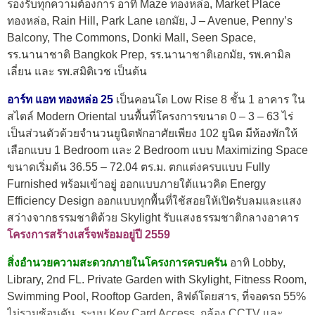
รองรับทุกความต้องการ อาทิ Maze ทองหล่อ, Market Place
ทองหล่อ, Rain Hill, Park Lane เอกมัย, J – Avenue, Penny’s
Balcony, The Commons, Donki Mall, Seen Space,
รร.นานาชาติ Bangkok Prep, รร.นานาชาติเอกมัย, รพ.คามิล
เลี่ยน และ รพ.สมิติเวช เป็นต้น
อาร์ท แอท ทองหล่อ 25
เป็นคอนโด Low Rise 8 ชั้น 1 อาคาร ใน
สไตล์ Modern Oriental บนพื้นที่โครงการขนาด 0 – 3 – 63 ไร่
เป็นส่วนตัวด้วยจำนวนยูนิตพักอาศัยเพียง 102 ยูนิต มีห้องพักให้
เลือกแบบ 1 Bedroom และ 2 Bedroom แบบ Maximizing Space
ขนาดเริ่มต้น 36.55 – 72.04 ตร.ม. ตกแต่งครบแบบ Fully
Furnished พร้อมเข้าอยู่ ออกแบบภายใต้แนวคิด Energy
Efficiency Design ออกแบบทุกพื้นที่ใช้สอยให้เปิดรับลมและแสง
สว่างจากธรรมชาติด้วย Skylight รับแสงธรรมชาติกลางอาคาร
โครงการสร้างเสร็จพร้อมอยู่ปี 2559
สิ่งอำนวยความสะดวกภายในโครงการครบครัน
อาทิ Lobby,
Library, 2nd FL. Private Garden with Skylight, Fitness Room,
Swimming Pool, Rooftop Garden, ลิฟต์โดยสาร, ที่จอดรถ 55%
ไม่รวมซ้อนคัน, ระบบ Key Card Access, กล้อง CCTV และ