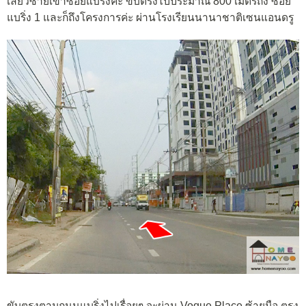
เลี้ยวซ้ายเข้าซอยแบริ่งค่ะ ขับตรงไปประมาณ 800 เมตรถึง ซอย
แบริ่ง 1 และก็ถึงโครงการค่ะ ผ่านโรงเรียนนานาชาติเซนแอนดรู
ขับตรงตามถนนแบริ่งไปเรื่อยๆ จะผ่าน Voque Place ซ้ายมือ ตรง