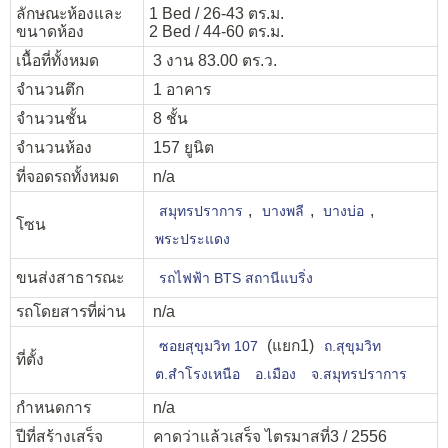
ลักษณะห้องและ
1 Bed / 26-43 ตร.ม.
ขนาดห้อง
2 Bed / 44-60 ตร.ม.
เนื้อที่ทั้งหมด
3 งาน 83.00 ตร.ว.
จำนวนตึก
1 อาคาร
จำนวนชั้น
8 ชั้น
จำนวนห้อง
157 ยูนิต
ที่จอดรถทั้งหมด
n/a
,
,
,
สมุทรปราการ
บางพลี
บางบ่อ
โซน
พระประแดง
ขนส่งสาธารณะ
รถไฟฟ้า BTS สถานีแบริ่ง
รถโดยสารที่ผ่าน
n/a
(แยก1)
ซอยสุขุมวิท 107
ถ.สุขุมวิท
ที่ตั้ง
ต.สำโรงเหนือ
อ.เมือง
จ.สมุทรปราการ
กำหนดการ
n/a
ปีที่สร้างเสร็จ
คาดว่าแล้วเสร็จ ไตรมาสที่3 / 2556