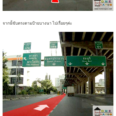
จากนั้ขับตรงตามป้ายบางนา ไปเรื่อยๆค่ะ