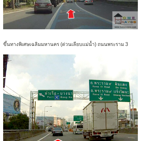
ขึ้นทางพิเศษเฉลิมมหานคร (ด่วนเลียบแม่น้ำ) ถนนพระราม 3