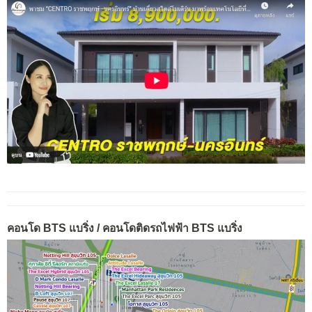
คอนโด BTS แบริ่ง / คอนโดติดรถไฟฟ้า BTS แบริ่ง