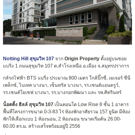
Notting Hill สุขุมวิท 107
จาก
Origin Property
ตั้งอยู่บนซอย
แบริ่ง 1 ถนนสุขุมวิท 107 ต.สำโรงเหนือ อ.เมือง จ.สมุทรปราการ
กล้รถไฟฟ้า BTS แบริ่ง ประมาณ 800 เมตร ใกล้บิ๊กซี, เมเจอร์ ซีนี
เพล็กซ์, ไบเทค บางนา, เซ็นทรัล บางนา, รร.เซนต์แอนดรูว์,
รร.เซนต์โยเซฟ บางนา, รร.บางกอกพัฒนา และ รพ.ศิครินทร์
น็อตติ้ง ฮิลล์ สุขุมวิท 107
เป็นคอนโด Low Rise 8 ชั้น 1 อาคาร
พื้นที่โครงการขนาด 0-3-83 ไร่ ห้องพักอาศัยรวม 157 ยูนิต มีห้อง
พักให้เลือกแบบ 1 ห้องนอน, 2 ห้องนอน ขนาดเริ่มต้น 26.00-
60.00 ตร.ม. สร้างเสร็จพร้อมอยู่ปี 2556