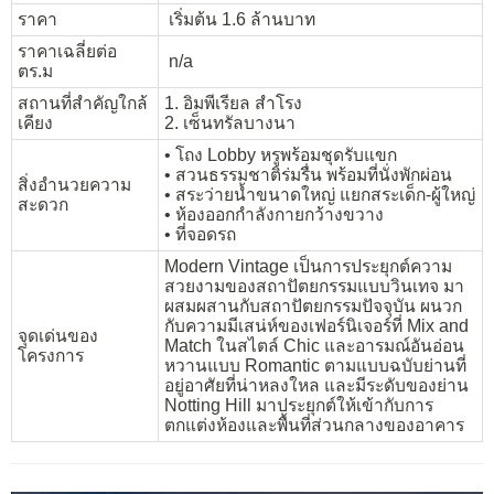
ราคา
เริ่มต้น 1.6 ล้านบาท
ราคาเฉลี่ยต่อ
n/a
ตร.ม
สถานที่สำคัญใกล้
1. อิมพีเรียล สำโรง
เคียง
2. เซ็นทรัลบางนา
• โถง Lobby หรูพร้อมชุดรับแขก
• สวนธรรมชาติร่มรื่น พร้อมที่นั่งพักผ่อน
สิ่งอำนวยความ
• สระว่ายน้ำขนาดใหญ่ แยกสระเด็ก-ผู้ใหญ่
สะดวก
• ห้องออกกำลังกายกว้างขวาง
• ที่จอดรถ
Modern Vintage เป็นการประยุกต์ความ
สวยงามของสถาปัตยกรรมแบบวินเทจ มา
ผสมผสานกับสถาปัตยกรรมปัจจุบัน ผนวก
กับความมีเสน่ห์ของเฟอร์นิเจอร์ที่ Mix and
จุดเด่นของ
Match ในสไตล์ Chic และอารมณ์อันอ่อน
โครงการ
หวานแบบ Romantic ตามแบบฉบับย่านที่
อยู่อาศัยที่น่าหลงใหล และมีระดับของย่าน
Notting Hill มาประยุกต์ให้เข้ากับการ
ตกแต่งห้องและพื้นที่ส่วนกลางของอาคาร