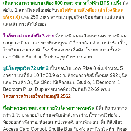
เดินทางสะดวกสบาย เพียง 600 เมตร จากรถไฟฟ้า BTS แบริ่ง
นั่ง
ต่อไป 1 สถานีจุดเชื่อมต่อกับ
รถไฟฟ้าสายสีเหลือง (สำโรง อินเต
อร์เชนจ์)
และ 250 เมตร จากถนนสุขุมวิท เชื่อมต่อถนนเส้นหลัก
และเส้นทางลัดได้เยอะ
ใกล้ทางด่วนหลักถึง 3 สาย
ทั้งทางพิเศษเฉลิมมหานคร, ทางพิเศษ
กาญจนาภิเษก และ ทางพิเศษบูรพาวิถี รายล้อมด้วยแหล่งช้อปปิ้ง,
โรงเรียนนานาชาติ, โรงเรียนเอกชนชื่อดัง, โรงพยาบาลชั้นนำ
และ Office Building ในย่านสุขุมวิทช่วงปลาย
ยูนิโอ สุขุมวิท 72 เฟส 2
เป็นคอนโด Low Rise 8 ชั้น จำนวน 5
อาคาร บนที่ดิน 10 ไร่ 33.9 ตร.ว. ห้องพักอาศัยมีทั้งหมด 992 ยูนิต
และ ร้านค้า 3 ยูนิต มีห้องให้เลือกแบบ Studio, 1 Bedroom, 1
Bedroom Plus, Duplex ขนาดห้องเริ่มต้นที่ 22-69 ตร.ม.
โครงการสร้างเสร็จพร้อมอยู่ปี 2562
สิ่งอำนวยความสะดวกภายในโครงการครบครัน
มีพื้นที่ส่วนกลาง
กว่า 1 ไร่ ประกอบไปด้วย คลับเฮ้าส์, สระว่ายน้ำทรงฟรีฟอร์ม,
ห้องออกกำลังกาย, ห้องอเนกประสงค์, สวนพักผ่อน, พื้นที่สีเขียว,
Access Card Control, Shuttle Bus รับ-ส่ง สถานีรถไฟฟ้า, ที่จอด