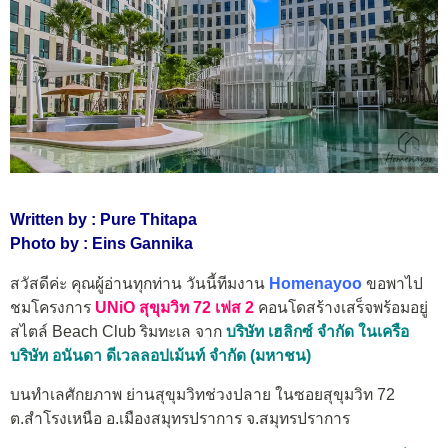
Written by : Pure Thitapa
Photo by : Eins Gannika
สวัสดีค่ะ คุณผู้อ่านทุกท่าน วันนี้ทีมงาน
Homenayoo
ขอพาไป
ชมโครงการ
UNiO สุขุมวิท 72 เฟส 2
คอนโดสร้างเสร็จพร้อมอยู่
สไตล์ Beach Club ริมทะเล จาก
บริษัท เฮลิกซ์ จำกัด ในเครือ
บริษัท อนันดา ดีเวลลอปเม้นท์ จำกัด (มหาชน)
บนทำเลศักยภาพ ย่านสุขุมวิทช่วงปลาย ในซอยสุขุมวิท 72
ต.สำโรงเหนือ อ.เมืองสมุทรปราการ จ.สมุทรปราการ