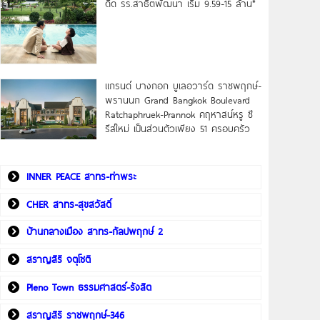
ดิด รร.สาธิตพัฒนา เริ่ม 9.59-15 ล้าน*
แกรนด์ บางกอก บูเลอวาร์ด ราชพฤกษ์-
พรานนก Grand Bangkok Boulevard
Ratchaphruek-Prannok คฤหาสน์หรู ซี
รีส์ใหม่ เป็นส่วนตัวเพียง 51 ครอบครัว
INNER PEACE สาทร-ท่าพระ
CHER สาทร-สุขสวัสดิ์
บ้านกลางเมือง สาทร-กัลปพฤกษ์ 2
สราญสิริ จตุโชติ
Pleno Town ธรรมศาสตร์-รังสิต
สราญสิริ ราชพฤกษ์-346