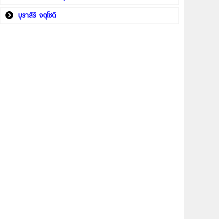
บุราสิริ จตุโชติ