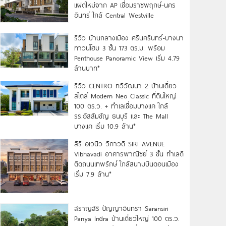
แฝดใหม่จาก AP เชื่อมราชพฤกษ์-นคร
อินทร์ ใกล้ Central Westville
รีวิว บ้านกลางเมือง ศรีนครินทร์-บางนา
ทาวน์โฮม 3 ชั้น 173 ตร.ม. พร้อม
Penthouse Panoramic View เริ่ม 4.79
ล้านบาท*
รีวิว CENTRO ทวีวัฒนา 2 บ้านเดี่ยว
สไตล์ Modern Neo Classic ที่ดินใหญ่
100 ตร.ว. + ทำเลเชื่อมบางแค ใกล้
รร.อัสสัมชัญ ธนบุรี และ The Mall
บางแค เริ่ม 10.9 ล้าน*
สิริ อเวนิว วิภาวดี SIRI AVENUE
Vibhavadi อาคารพาณิชย์ 3 ชั้น ทำเลดี
ติดถนนเทพรักษ์ ใกล้สนามบินดอนเมือง
เริ่ม 7.9 ล้าน*
สราญสิริ ปัญญาอินทรา Saransiri
Panya Indra บ้านเดี่ยวใหญ่ 100 ตร.ว.