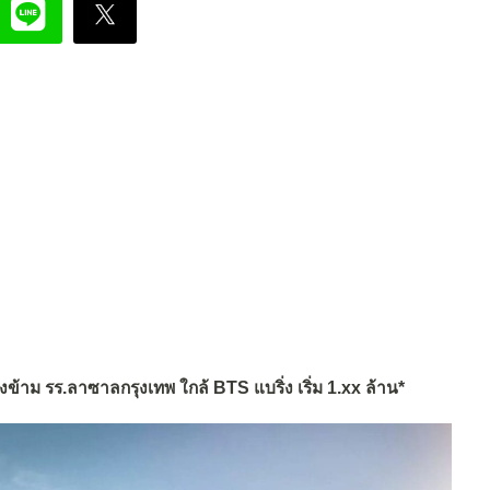
ข้าม รร.ลาซาลกรุงเทพ ใกล้ BTS แบริ่ง เริ่ม 1.xx ล้าน*