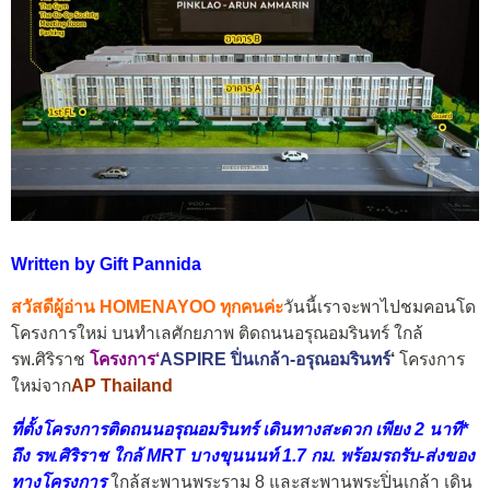
Written by Gift Pannida
สวัสดีผู้อ่าน HOMENAYOO ทุกคนค่ะ
วันนี้เราจะพาไปชมคอนโด
โครงการใหม่ บนทำเลศักยภาพ ติดถนนอรุณอมรินทร์ ใกล้
รพ.ศิริราช
โครงการ
‘
ASPIRE ปิ่นเกล้า-อรุณอมรินทร์
‘
โครงการ
ใหม่จาก
AP Thailand
ที่ตั้งโครงการติดถนนอรุณอมรินทร์ เดินทางสะดวก เพียง 2 นาที*
ถึง รพ.ศิริราช ใกล้ MRT บางขุนนนท์ 1.7 กม. พร้อมรถรับ-ส่งของ
ทางโครงการ
ใกล้สะพานพระราม 8 และสะพานพระปิ่นเกล้า เดิน