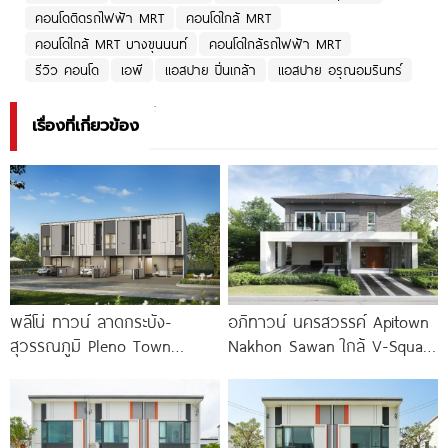
คอนโดติดรถไฟฟ้า MRT
คอนโดใกล้ MRT
คอนโดใกล้ MRT บางขุนนนท์
คอนโดใกล้รถไฟฟ้า MRT
รีวิว คอนโด
เอพี
แอสปาย ปิ่นเกล้า
แอสปาย อรุณอมรินทร์
เรื่องที่เกี่ยวข้อง
พลีโน่ ทาวน์ ลาดกระบัง-
อภิทาวน์ นครสวรรค์ Apitown
สุวรรณภูมิ Pleno Town
Nakhon Sawan ใกล้ V-Square
Ladkrabang-Suvarnabhumi
และ Central เพียง
ทาวน์โฮมและบ้านแฝดใหม่ ใกล้นิ
คมฯ ลาดกระบัง และสนามบิน
สุวรรณภูมิ