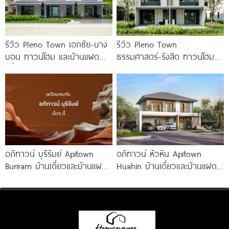
รีวิว Pleno Town เอกชัย-บาง
รีวิว Pleno Town
บอน ทาวน์โฮม และบ้านแฝด
ธรรมศาสตร์-รังสิต ทาวน์โฮม
เพื่อคนรุ่นใหม่ ใกล้ทางด่วน และ
และบ้านแฝด 2 ชั้น ใกล้
Central 2
ม.ธรรมศาสตร์
อภิทาวน์ บุรีรัมย์ Apitown
อภิทาวน์ หัวหิน Apitown
Buriram บ้านเดี่ยวและบ้านแฝดซี
Huahin บ้านเดี่ยวและบ้านแฝด
รีส์ใหม่จาก AP ติดถนนบุรีรัมย์-
2 ชั้น จาก AP
นางรอง พร้อม Fitness 24