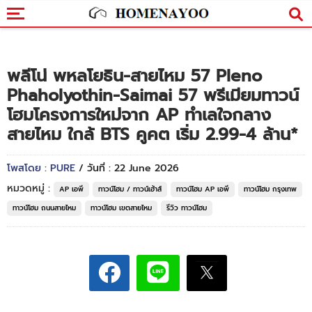
พลีโน่ พหลโยธิน-สายไหม 57 Pleno
Phaholyothin-Saimai 57 พรีเมียมทาวน์
โฮมโครงการใหม่จาก AP ทำเลใจกลาง
สายไหม ใกล้ BTS คูคต เริ่ม 2.99-4 ล้าน*
โพสโดย : PURE
/ วันที่ : 22 June 2026
หมวดหมู่ :
AP เอพี
ทาวน์โฮม / ทาวน์เฮ้าส์
ทาวน์โฮม AP เอพี
ทาวน์โฮม กรุงเทพ
ทาวน์โฮม ถนนสายไหม
ทาวน์โฮม เขตสายไหม
รีวิว ทาวน์โฮม