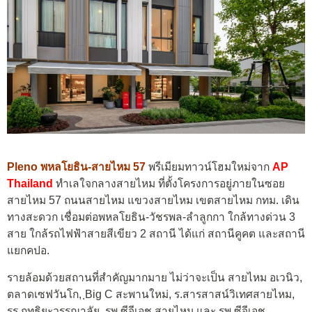
Pleno พหลโยธิน-สายไหม 57
พรีเมียมทาวน์โฮมใหม่จาก
AP
Thailand
ทำเลใจกลางสายไหม ที่ตั้งโครงการอยู่ภายในซอย
สายไหม 57 ถนนสายไหม แขวงสายไหม เขตสายไหม กทม. เดิน
ทางสะดวก เชื่อมต่อพหลโยธิน-วัชรพล-ลำลูกกา ใกล้ทางด่วน 3
สาย ใกล้รถไฟฟ้าสายสีเขียว 2 สถานี ได้แก่ สถานีคูคต และสถานี
แยกคปอ.
รายล้อมด้วยสถานที่สำคัญมากมาย ไม่ว่าจะเป็น สายไหม อเวนิว,
ตลาดเซฟวันโก, ฺBig C สะพานใหม่, ร.สารสาสน์วิเทศสายไหม,
รร.ฤทธิยะวรรณาลัย, รพ.ซีจีเอช สายไหม และ รพ.ซีจีเอช