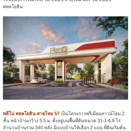
พหลโยธิน
พลีโน่ พหลโยธิน-สายไหม 57
เป็นโครงการพรีเมียมทาวน์โฮม 2
ชั้น หน้าบ้านกว้าง 5.5 ม. ตั้งอยู่บนพื้นที่ดินขนาด 31-1-6.9 ไร่
จำนวนบ้านรวม 340 หลัง มีแบบบ้านให้เลือก 2 แบบ ที่ดินเริ่มต้น