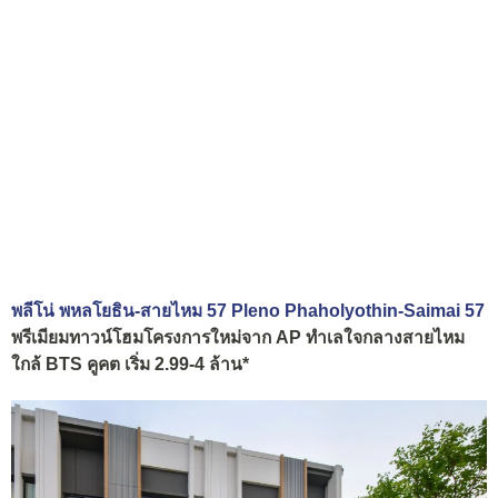
พลีโน่ พหลโยธิน-สายไหม 57 Pleno Phaholyothin-Saimai 57
พรีเมียมทาวน์โฮมโครงการใหม่จาก AP ทำเลใจกลางสายไหม
ใกล้ BTS คูคต เริ่ม 2.99-4 ล้าน*