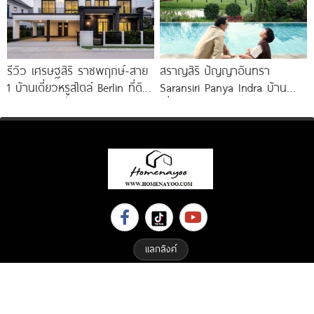
รีวิว เศรษฐสิริ ราชพฤกษ์-สาย
สราญสิริ ปัญญาอินทรา
1 บ้านเดี่ยวหรูสไตล์ Berlin ที่ดิน
Saransiri Panya Indra บ้าน
100 ตร.ว. เริ่ม
เดี่ยวใหญ่ 100 ตร.ว. ดิด
รร.สาธิตพัฒนา
แลกลิงค์