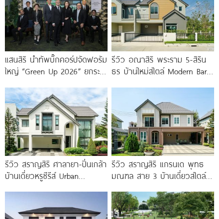
แสนสิริ นำทัพบิ๊กคอร์ปจัดฟอรัม
รีวิว อณาสิริ พระราม 5-สิริน
ใหญ่ “Green Up 2026” ยกระ
ธร บ้านใหม่สไตล์ Modern Barn
ดับอสังหาฯ ไทย รับกติกาใหม่
House ใกล้ทางด่วนศรีรัช
Thailand Taxonomy
รีวิว สราญสิริ ศาลายา-ปิ่นเกล้า
รีวิว สราญสิริ แกรนเด พุทธ
บ้านเดี่ยวหรูซีรีส์ Urban
มณฑล สาย 3 บ้านเดี่ยวสไตล์
Farmhouse พร้อมเพดาน
Modern Farmhouse 100
Double Volume ทำเลติดถนน
ใหญ่