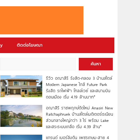
ry
ติดต่อโฆษณา
ค้นหา
รีวิว อณาสิริ รังสิต-คลอง 3 บ้านสไตล์
Modern Japanese ใกล้ Future Park
รังสิต รถไฟฟ้า โทลล์เวย์ และสนามบิน
ดอนเมือง เริ่ม 4.19 ล้านบาท*
อณาสิริ ราชพฤกษ์ตัดใหม่ Anasiri New
Ratchaphruek บ้านสไตล์เมดิเตอร์เรเนียน
ส่วนกลางใหญ่กว่า 3 ไร่ พร้อม Lake
และสระระบบเกลือ เริ่ม 4.39 ล้าน*
แกรนด์ เบอร์ลิงตัน เพชรเกษม-สาย 4