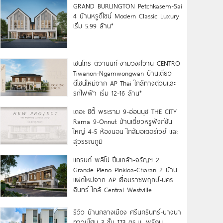
GRAND BURLINGTON Petchkasem-Sai
4 บ้านหรูดีไซน์ Modern Classic Luxury
เริ่ม 5.99 ล้าน*
เซนโทร ติวานนท์-งามวงศ์วาน CENTRO
Tiwanon-Ngamwongwan บ้านเดี่ยว
ดีไซน์ใหม่จาก AP Thai ใกล้ทางด่วนและ
รถไฟฟ้า เริ่ม 12-16 ล้าน*
เดอะ ซิตี้ พระราม 9-อ่อนนุช THE CITY
Rama 9-Onnut บ้านเดี่ยวหรูฟังก์ชัน
ใหญ่ 4-5 ห้องนอน ใกล้มอเตอร์เวย์ และ
สุวรรณภูมิ
แกรนด์ พลีโน่ ปิ่นเกล้า-จรัญฯ 2
Grande Pleno Pinkloa-Charan 2 บ้าน
แฝดใหม่จาก AP เชื่อมราชพฤกษ์-นคร
อินทร์ ใกล้ Central Westville
รีวิว บ้านกลางเมือง ศรีนครินทร์-บางนา
ทาวน์โฮม 3 ชั้น 173 ตร.ม. พร้อม