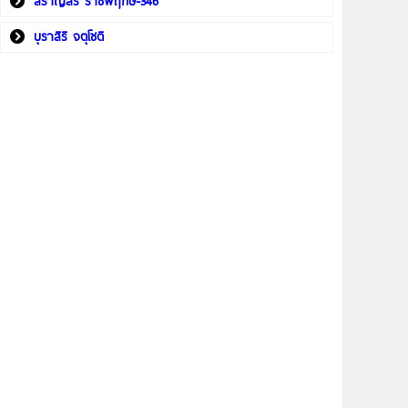
สราญสิริ ราชพฤกษ์-346
บุราสิริ จตุโชติ