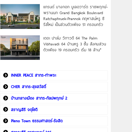
แกรนด์ บางกอก บูเลอวาร์ด ราชพฤกษ์-
พรานนก Grand Bangkok Boulevard
Ratchaphruek-Prannok คฤหาสน์หรู ซี
รีส์ใหม่ เป็นส่วนตัวเพียง 51 ครอบครัว
เดอะ ปาล์ม วิภาวดี 64 The Palm
Vibhavadi 64 บ้านหรู 3 ชั้น สังคมส่วน
ตัวเพียง 19 ครอบครัว เริ่ม 18 ล้าน*
INNER PEACE สาทร-ท่าพระ
CHER สาทร-สุขสวัสดิ์
บ้านกลางเมือง สาทร-กัลปพฤกษ์ 2
สราญสิริ จตุโชติ
Pleno Town ธรรมศาสตร์-รังสิต