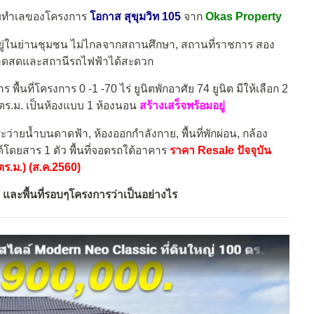
ชมทำเลของโครงการ
โอกาส สุขุมวิท 105
จาก
Okas Property
ยู่ในย่านชุมชน ไม่ไกลจากสถานศึกษา, สถานที่ราชการ สอง
ตลาดสดและสถานีรถไฟฟ้าได้สะดวก
พื้นที่โครงการ 0 -1 -70 ไร่ ยูนิตพักอาศัย 74 ยูนิต มีให้เลือก 2
0 ตร.ม. เป็นห้องแบบ 1 ห้องนอน
สร้างเสร็จพร้อมอยู่
ระว่ายน้ำบนดาดฟ้า, ห้องออกกำลังกาย, พื้นที่พักผ่อน, กล้อง
ดยสาร 1 ตัว พื้นที่จอดรถใต้อาคาร
ราคา Resale ปัจจุบัน
ตร.ม.) (ส.ค.2560)
 และพื้นที่รอบๆโครงการว่าเป็นอย่างไร