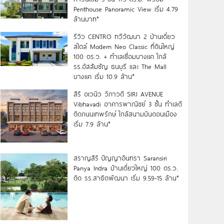
Penthouse Panoramic View เริ่ม 4.79
ล้านบาท*
รีวิว CENTRO ทวีวัฒนา 2 บ้านเดี่ยว
สไตล์ Modern Neo Classic ที่ดินใหญ่
100 ตร.ว. + ทำเลเชื่อมบางแค ใกล้
รร.อัสสัมชัญ ธนบุรี และ The Mall
บางแค เริ่ม 10.9 ล้าน*
สิริ อเวนิว วิภาวดี SIRI AVENUE
Vibhavadi อาคารพาณิชย์ 3 ชั้น ทำเลดี
ติดถนนเทพรักษ์ ใกล้สนามบินดอนเมือง
เริ่ม 7.9 ล้าน*
สราญสิริ ปัญญาอินทรา Saransiri
Panya Indra บ้านเดี่ยวใหญ่ 100 ตร.ว.
ดิด รร.สาธิตพัฒนา เริ่ม 9.59-15 ล้าน*