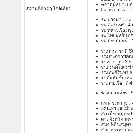
ตลาดนัดบางแก้ว
สถานที่สำคัญใกล้เคียง
Lotus บางนา : 9
รพ.บางนา 1 : 3.
รพ.ศิครินทร์ : 4
รพ.ทหารเรือ กรุ
รพ.ไทยนครินทร์ 
รพ.ปิยะมินทร์ : 
รร.นานาชาติ St
รร.บางกอกพัฒนา
รร.ลาซาล : 2.8
รร.เซนต์โยเซฟ 
รร.เทพศิรินทร์ 
รร.อัสสัมชัญ สม
รร.นายเรือ : 7.4
ช้างสามเศียร : 
กรมสรรพาวุธ : 
กศน.อำเภอเมือง
สภ.เมืองสมุทรปร
ศาลจังหวัดสมุท
สนง.ที่ดินสมุทร
สนง.สรรพกร สมุ