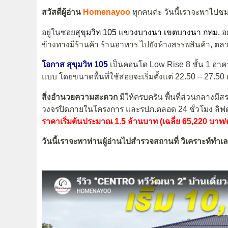
สวัสดีผู้อ่าน
Homenayoo
ทุกคนค่ะ วันนี้เราจะพาไป
อยู่ในซอย
สุขุมวิท 105 แขวงบางนา เขตบางนา กทม.
อ
ข้างทางมีร้านค้า ร้านอาหาร ไปยังห้างสรรพสินค้า, 
โอกาส สุขุมวิท 105
เป็นคอนโด Low Rise 8 ชั้น 1 อาคาร 
แบบ โดยขนาดพื้นที่ใช้สอยจะเริ่มตั้งแต่ 22.50 – 27.5
สิ่งอำนวยความสะดวก
มีให้ครบครัน พื้นที่ส่วนกลางมีส
วงจรปิดภายในโครงการ และรปภ.ตลอด 24 ชั่วโมง ลิฟต์โ
ราคาเริ่มต้นประมาณ 1.5 ล้านบาท (เฉลี่ย 65,220 บาท/
วันนี้เราจะพาท่านผู้อ่านไปสำรวจสถานที่ วิเคราะห์ทำเล