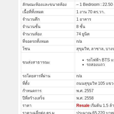
ลักษณะห้องและขนาดห้อง
– 1 Bedroom : 22.50 
เนื้อที่ทั้งหมด
1 งาน 70 ตร.วา.
จำนวนตึก
1 อาคาร
จำนวนชั้น
8 ชั้น
จำนวนห้อง
74 ยูนิต
ที่จอดรถทั้งหมด
n/a
โซน
สุขุมวิท, ลาซาล, บาง
รถไฟฟ้า BTS แบ
ขนส่งสาธารณะ
รถสองแถว
รถโดยสารที่ผ่าน
n/a
ที่ตั้ง
ถนนสุขุมวิท 105 แข
กำหนดการ
พ.ศ. 2557
ปีที่สร้างเสร็จ
พ.ศ. 2558
ราคา
Resale
เริ่มต้น 1.5 
ราคาเฉลี่ยต่อ ตร.ม
ประมาณ 65,220 บาท/