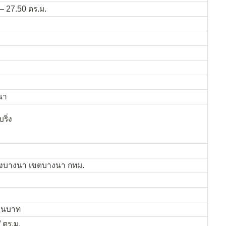
– 27.50 ตร.ม.
นา
ริ่ง
วงบางนา เขตบางนา กทม.
ล้านบาท
 ตร.ม.