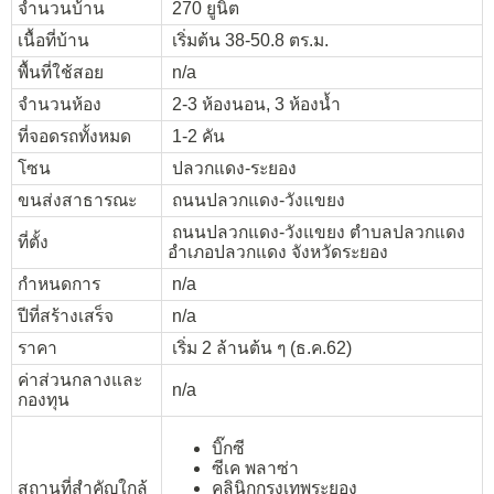
จำนวนบ้าน
270 ยูนิต
เนื้อที่บ้าน
เริ่มต้น 38-50.8 ตร.ม.
พื้นที่ใช้สอย
n/a
จำนวนห้อง
2-3 ห้องนอน, 3 ห้องน้ำ
ที่จอดรถทั้งหมด
1-2 คัน
โซน
ปลวกแดง-ระยอง
ขนส่งสาธารณะ
ถนนปลวกแดง-วังแขยง
ถนนปลวกแดง-วังแขยง ตำบลปลวกแดง
ที่ตั้ง
อำเภอปลวกแดง จังหวัดระยอง
กำหนดการ
n/a
ปีที่สร้างเสร็จ
n/a
ราคา
เริ่ม 2 ล้านต้น ๆ (ธ.ค.62)
ค่าส่วนกลางและ
n/a
กองทุน
บิ๊กซี
ซีเค พลาซ่า
สถานที่สำคัญใกล้
คลินิกกรุงเทพระยอง