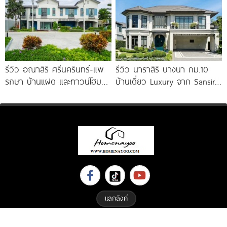
คมฯ ลาดกระบัง และสนามบิน
สุวรรณภูมิ
รีวิว อณาสิริ ศรีนครินทร์-แพ
รีวิว นาราสิริ บางนา กม.10
รกษา บ้านแฝด และทาวน์โฮม
บ้านเดี่ยว Luxury จาก Sansiri
สไตล์เมอร์ดิเตอร์เรเนียน​ ใกล้
เพียง 56
ทางด่วน และ BTS แพรกษา
แลกลิงค์