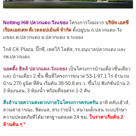
Notting Hill ปลวกแดง-วังแขยง
โครงการใหม่จาก
บริษัท เอสซี
เรียลเอสเตท ดีเวลลอปเม้นท์ จำกัด
ตั้งอยู่บน ถ.ปลวกแดง-วัง
แขยง ต.ปลวกแดง อ.ปลวกแดง จ.ระยอง
ใกล้ CK Plaza, บิ๊กซี, เทสโก้ โลตัส, รร.อนุบาลปลวกแดง และ
รพ.ปลวกแดง
นอตติ้ง ฮิลล์ ปลวกแดง-วังแขยง
เป็นโครงการบ้านเดี่ยวชั้นเดียว
และ บ้านเดี่ยว 2 ชั้น พื้นที่โครงการขนาด 53-1-97.1 ไร่ จำนวน
บ้าน 270 ยูนิต ที่ดิน เริ่มต้น 38-50.8 ตร.ว. ขึ้นไป ฟังก์ชั่นบ้าน 2-
3 ห้องนอน, 3 ห้องน้ำ พร้อมที่จอดรถ 1-2 คัน
สิ่งอำนวยความสะดวกภายในโครงการครบครัน
อาทิ คลับเฮ้าส์,
สวนสาธารณะ, ฟิตเนส, สระว่ายน้ำ, สนามเด็กเล่น ระบบรักษา
ความปลอดภัยทีได้มาตรฐานตลอด 24 ชม.
ในราคาเริ่มต้น 2
ล้านต้น ๆ *