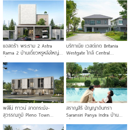
แอสตร้า พระราม 2 Astra
บริทาเนีย เวสต์เกต Britania
Rama 2 บ้านเดี่ยวหรูหลังใหญ่
Westgate ใกล้ Central
ที่ดินกว่า 150 ตร.ว.
Westgate และรถไฟฟ้า MRT
สถานีคลองบางไผ่
พลีโน่ ทาวน์ ลาดกระบัง-
สราญสิริ ปัญญาอินทรา
สุวรรณภูมิ Pleno Town
Saransiri Panya Indra บ้าน
Ladkrabang-Suvarnabhumi
เดี่ยวใหญ่ 100 ตร.ว. ดิด
ทาวน์โฮมและบ้านแฝดใหม่ ใกล้นิ
รร.สาธิตพัฒนา