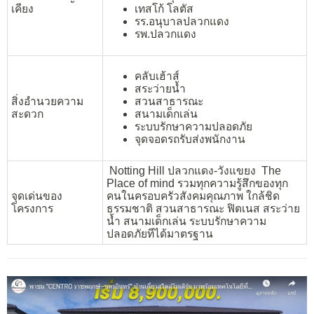
เคียง
เทสโก้ โลตัส
รร.อนุบาลปลวกแดง
รพ.ปลวกแดง
คลับเฮ้าส์
สระว่ายน้ำ
สิ่งอำนวยความ
สวนสาธารณะ
สะดวก
สนามเด็กเล่น
ระบบรักษาความปลอดภัย
จุดจอดรถรับส่งพนักงาน
Notting Hill ปลวกแดง-วังแขยง The
Place of mind รวมทุกความรู้สึกของทุก
จุดเด่นของ
คนในครอบครัวสังคมคุณภาพ ใกล้ชิด
โครงการ
ธรรมชาติ สวนสาธารณะ ฟิตเนส สระว่าย
น้ำ สนามเด็กเล่น ระบบรักษาความ
ปลอดภัยทีได้มาตรฐาน