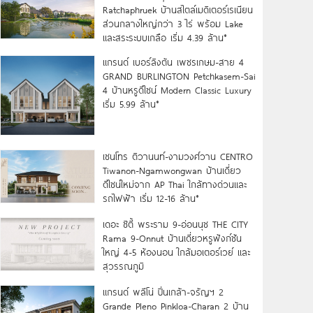
Ratchaphruek บ้านสไตล์เมดิเตอร์เรเนียน
ส่วนกลางใหญ่กว่า 3 ไร่ พร้อม Lake
และสระระบบเกลือ เริ่ม 4.39 ล้าน*
แกรนด์ เบอร์ลิงตัน เพชรเกษม-สาย 4
GRAND BURLINGTON Petchkasem-Sai
4 บ้านหรูดีไซน์ Modern Classic Luxury
เริ่ม 5.99 ล้าน*
เซนโทร ติวานนท์-งามวงศ์วาน CENTRO
Tiwanon-Ngamwongwan บ้านเดี่ยว
ดีไซน์ใหม่จาก AP Thai ใกล้ทางด่วนและ
รถไฟฟ้า เริ่ม 12-16 ล้าน*
เดอะ ซิตี้ พระราม 9-อ่อนนุช THE CITY
Rama 9-Onnut บ้านเดี่ยวหรูฟังก์ชัน
ใหญ่ 4-5 ห้องนอน ใกล้มอเตอร์เวย์ และ
สุวรรณภูมิ
แกรนด์ พลีโน่ ปิ่นเกล้า-จรัญฯ 2
Grande Pleno Pinkloa-Charan 2 บ้าน