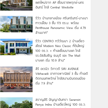
แฝดใหม่จาก AP เชื่อมราชพฤกษ์-นคร
อินทร์ ใกล้ Central Westville
รีวิว บ้านกลางเมือง ศรีนครินทร์-บางนา
ทาวน์โฮม 3 ชั้น 173 ตร.ม. พร้อม
Penthouse Panoramic View เริ่ม 4.79
ล้านบาท*
รีวิว CENTRO ทวีวัฒนา 2 บ้านเดี่ยว
สไตล์ Modern Neo Classic ที่ดินใหญ่
100 ตร.ว. + ทำเลเชื่อมบางแค ใกล้
รร.อัสสัมชัญ ธนบุรี และ The Mall
บางแค เริ่ม 10.9 ล้าน*
สิริ อเวนิว วิภาวดี SIRI AVENUE
Vibhavadi อาคารพาณิชย์ 3 ชั้น ทำเลดี
ติดถนนเทพรักษ์ ใกล้สนามบินดอนเมือง
เริ่ม 7.9 ล้าน*
สราญสิริ ปัญญาอินทรา Saransiri
Panya Indra บ้านเดี่ยวใหญ่ 100 ตร.ว.