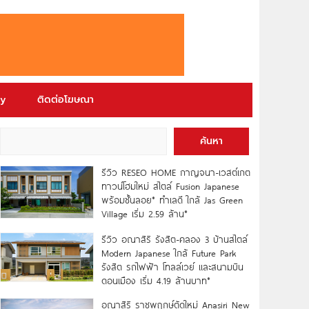
ry
ติดต่อโฆษณา
ค้นหา
รีวิว RESEO HOME กาญจนา-เวสต์เกต
ทาวน์โฮมใหม่ สไตล์ Fusion Japanese
พร้อมชั้นลอย* ทำเลดี ใกล้ Jas Green
Village เริ่ม 2.59 ล้าน*
รีวิว อณาสิริ รังสิต-คลอง 3 บ้านสไตล์
Modern Japanese ใกล้ Future Park
รังสิต รถไฟฟ้า โทลล์เวย์ และสนามบิน
ดอนเมือง เริ่ม 4.19 ล้านบาท*
อณาสิริ ราชพฤกษ์ตัดใหม่ Anasiri New