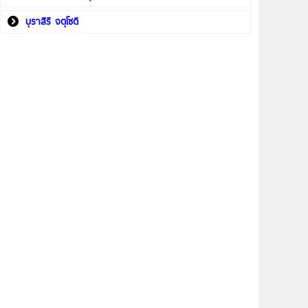
บุราสิริ จตุโชติ