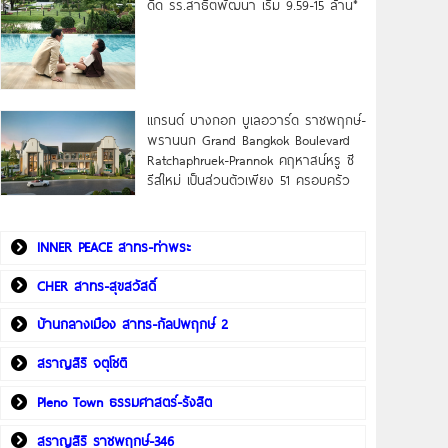
ดิด รร.สาธิตพัฒนา เริ่ม 9.59-15 ล้าน*
แกรนด์ บางกอก บูเลอวาร์ด ราชพฤกษ์-
พรานนก Grand Bangkok Boulevard
Ratchaphruek-Prannok คฤหาสน์หรู ซี
รีส์ใหม่ เป็นส่วนตัวเพียง 51 ครอบครัว
INNER PEACE สาทร-ท่าพระ
CHER สาทร-สุขสวัสดิ์
บ้านกลางเมือง สาทร-กัลปพฤกษ์ 2
สราญสิริ จตุโชติ
Pleno Town ธรรมศาสตร์-รังสิต
สราญสิริ ราชพฤกษ์-346